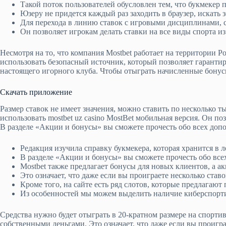
Такой поток пользователей обусловлен тем, что букмекер п
Юзеру не придется каждый раз заходить в браузер, искать 
Для перехода в линию ставок с игровыми дисциплинами, 
Он позволяет игрокам делать ставки на все виды спорта из 
Несмотря на то, что компания Mostbet работает на территории Р
использовать безопасный источник, который позволяет гаранти
настоящего игорного клуба. Чтобы отыграть начисленные бонусн
Скачать приложение
Размер ставок не имеет значения, можно ставить по несколько 
использовать mostbet uz casino MostBet мобильная версия. Он поз
В разделе «Акции и бонусы» вы сможете прочесть обо всех доп
Редакция изучила справку букмекера, которая хранится в л
В разделе «Акции и бонусы» вы сможете прочесть обо все
Mostbet также предлагает бонусы для новых клиентов, а 
Это означает, что даже если вы проиграете несколько став
Кроме того, на сайте есть ряд слотов, которые предлага
Из особенностей мы можем выделить наличие киберспортив
Средства нужно будет отыграть в 20-кратном размере на спорти
собственными деньгами. Это означает, что даже если вы проигра