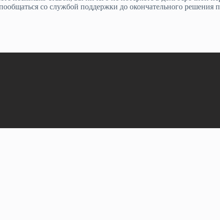
 пообщаться со службой поддержки до окончательного решения 
ÇUHADAROĞLU Copyright © 2023