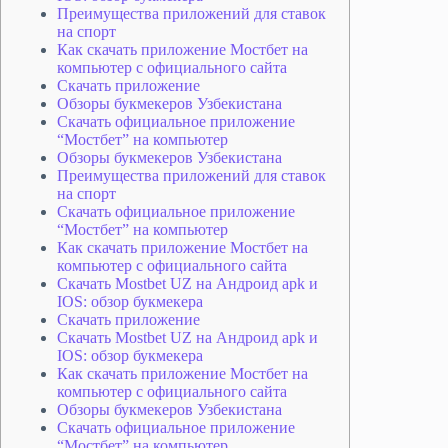
Преимущества приложений для ставок
на спорт
Как скачать приложение Мостбет на
компьютер с официального сайта
Скачать приложение
Обзоры букмекеров Узбекистана
Скачать официальное приложение
“Мостбет” на компьютер
Обзоры букмекеров Узбекистана
Преимущества приложений для ставок
на спорт
Скачать официальное приложение
“Мостбет” на компьютер
Как скачать приложение Мостбет на
компьютер с официального сайта
Скачать Mostbet UZ на Андроид apk и
IOS: обзор букмекера
Скачать приложение
Скачать Mostbet UZ на Андроид apk и
IOS: обзор букмекера
Как скачать приложение Мостбет на
компьютер с официального сайта
Обзоры букмекеров Узбекистана
Скачать официальное приложение
“Мостбет” на компьютер