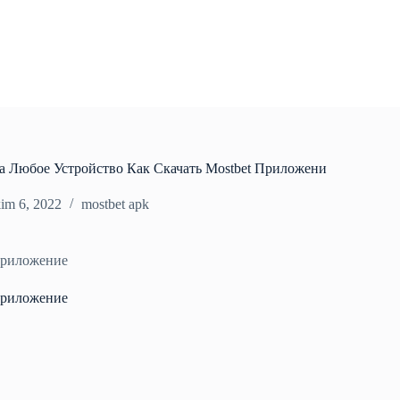
На Любое Устройство Как Скачать Mostbet Приложени
im 6, 2022
mostbet apk
 Приложение
 Приложение