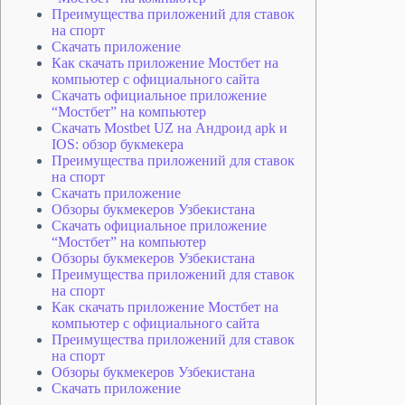
Преимущества приложений для ставок
на спорт
Скачать приложение
Как скачать приложение Мостбет на
компьютер с официального сайта
Скачать официальное приложение
“Мостбет” на компьютер
Скачать Mostbet UZ на Андроид apk и
IOS: обзор букмекера
Преимущества приложений для ставок
на спорт
Скачать приложение
Обзоры букмекеров Узбекистана
Скачать официальное приложение
“Мостбет” на компьютер
Обзоры букмекеров Узбекистана
Преимущества приложений для ставок
на спорт
Как скачать приложение Мостбет на
компьютер с официального сайта
Преимущества приложений для ставок
на спорт
Обзоры букмекеров Узбекистана
Скачать приложение