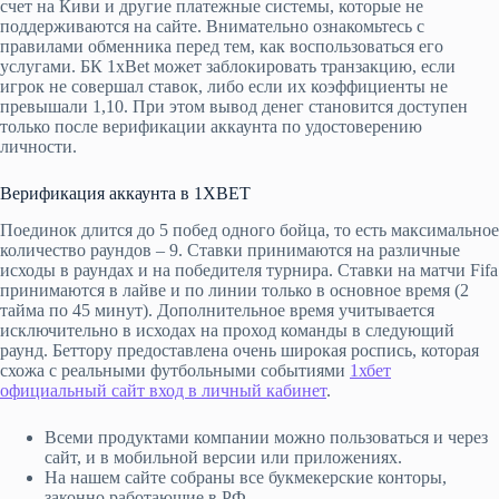
счет на Киви и другие платежные системы, которые не
поддерживаются на сайте. Внимательно ознакомьтесь с
правилами обменника перед тем, как воспользоваться его
услугами. БК 1xBet может заблокировать транзакцию, если
игрок не совершал ставок, либо если их коэффициенты не
превышали 1,10. При этом вывод денег становится доступен
только после верификации аккаунта по удостоверению
личности.
Верификация аккаунта в 1XBET
Поединок длится до 5 побед одного бойца, то есть максимальное
количество раундов – 9. Ставки принимаются на различные
исходы в раундах и на победителя турнира. Ставки на матчи Fifa
принимаются в лайве и по линии только в основное время (2
тайма по 45 минут). Дополнительное время учитывается
исключительно в исходах на проход команды в следующий
раунд. Беттору предоставлена очень широкая роспись, которая
схожа с реальными футбольными событиями
1хбет
официальный сайт вход в личный кабинет
.
Всеми продуктами компании можно пользоваться и через
сайт, и в мобильной версии или приложениях.
На нашем сайте собраны все букмекерские конторы,
законно работающие в РФ.