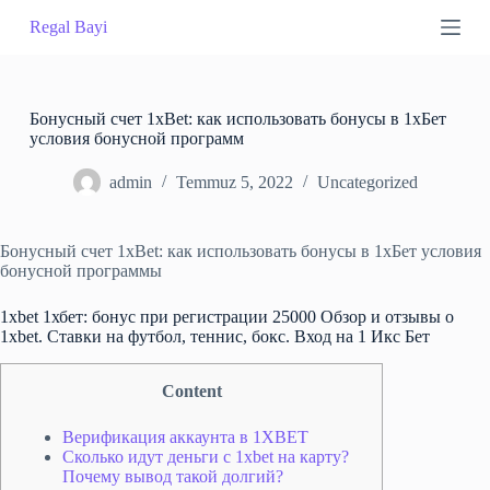
S
Regal Bayi
k
i
p
t
o
Бонусный счет 1xBet: как использовать бонусы в 1хБет
c
условия бонусной программ
o
n
admin
Temmuz 5, 2022
Uncategorized
t
e
n
Бонусный счет 1xBet: как использовать бонусы в 1хБет условия
t
бонусной программы
1xbet 1хбет: бонус при регистрации 25000 Обзор и отзывы о
1xbet. Ставки на футбол, теннис, бокс. Вход на 1 Икс Бет
Content
Верификация аккаунта в 1XBET
Сколько идут деньги с 1xbet на карту?
Почему вывод такой долгий?