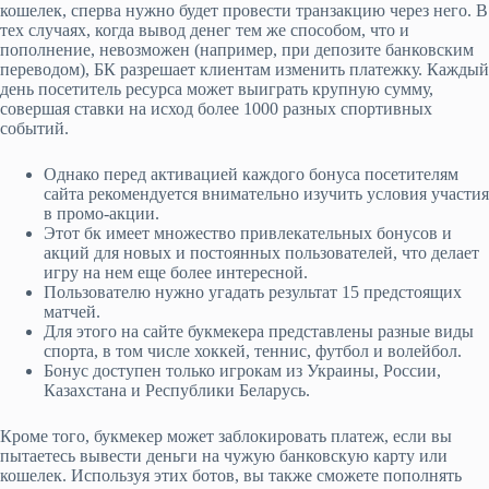
кошелек, сперва нужно будет провести транзакцию через него. В
тех случаях, когда вывод денег тем же способом, что и
пополнение, невозможен (например, при депозите банковским
переводом), БК разрешает клиентам изменить платежку. Каждый
день посетитель ресурса может выиграть крупную сумму,
совершая ставки на исход более 1000 разных спортивных
событий.
Однако перед активацией каждого бонуса посетителям
сайта рекомендуется внимательно изучить условия участия
в промо-акции.
Этот бк имеет множество привлекательных бонусов и
акций для новых и постоянных пользователей, что делает
игру на нем еще более интересной.
Пользователю нужно угадать результат 15 предстоящих
матчей.
Для этого на сайте букмекера представлены разные виды
спорта, в том числе хоккей, теннис, футбол и волейбол.
Бонус доступен только игрокам из Украины, России,
Казахстана и Республики Беларусь.
Кроме того, букмекер может заблокировать платеж, если вы
пытаетесь вывести деньги на чужую банковскую карту или
кошелек. Используя этих ботов, вы также сможете пополнять