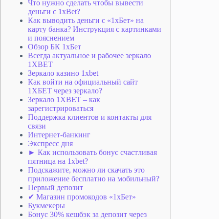
Что нужно сделать чтобы вывести
деньги с 1xBet?
Как выводить деньги с «1хБет» на
карту банка? Инструкция с картинками
и пояснением
Обзор БК 1хБет
Всегда актуальное и рабочее зеркало
1XBET
Зеркало казино 1xbet
Как войти на официальный сайт
1ХБЕТ через зеркало?
Зеркало 1XBET – как
зарегистрироваться
Поддержка клиентов и контакты для
связи
Интернет-банкинг
Экспресс дня
► Как использовать бонус счастливая
пятница на 1xbet?
Подскажите, можно ли скачать это
приложение бесплатно на мобильный?
Первый депозит
✔ Магазин промокодов «1хБет»
Букмекеры
Бонус 30% кешбэк за депозит через