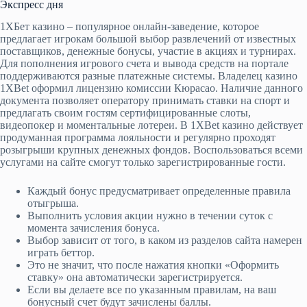
Экспресс дня
1ХБет казино – популярное онлайн-заведение, которое
предлагает игрокам большой выбор развлечений от известных
поставщиков, денежные бонусы, участие в акциях и турнирах.
Для пополнения игрового счета и вывода средств на портале
поддерживаются разные платежные системы. Владелец казино
1XBet оформил лицензию комиссии Кюрасао. Наличие данного
документа позволяет оператору принимать ставки на спорт и
предлагать своим гостям сертифицированные слоты,
видеопокер и моментальные лотереи. В 1XBet казино действует
продуманная программа лояльности и регулярно проходят
розыгрыши крупных денежных фондов. Воспользоваться всеми
услугами на сайте смогут только зарегистрированные гости.
Каждый бонус предусматривает определенные правила
отыгрыша.
Выполнить условия акции нужно в течении суток с
момента зачисления бонуса.
Выбор зависит от того, в каком из разделов сайта намерен
играть беттор.
Это не значит, что после нажатия кнопки «Оформить
ставку» она автоматически зарегистрируется.
Если вы делаете все по указанным правилам, на ваш
бонусный счет будут зачислены баллы.