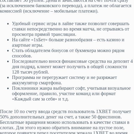
составляет 50 рублей. Деньги зачисляются на счет почти сразу
(за исключением банковского перевода), а платеж не облагается
комиссией (исключение – мобильные платежи).
Удобный сервис игры в лайве также позволит совершать
ставки непосредственно во время матча, не отрываясь от
просмотра прямой трансляции.
На сайте «1хБет» больше разнообразия – есть казино и
азартные игры.
Стать обладателем бонусов от букмекера можно рядом
способов.
Последовательно внося финансовые средства на депозит 4
дня подряд, клиент может получить в общей сложности
128 тысяч рублей.
Программа не перегружает систему и не разряжает
аккумулятор смартфона.
Поклонники жанра выбирают софт, учитывая визуальное
оформление, правило, участие команд или формат
«Каждый сам за себя» и т.д.
После 10 по счету ввода средств пользователь 1XBET получает
50% дополнительных денег на счет, а также 50 фриспинов.
Бесплатные вращения можно использовать в качестве ставки в
слотах. Для этого нужно обратить внимание на пустое поле,
которое появится перед посетителем зеркала 1XBET во время