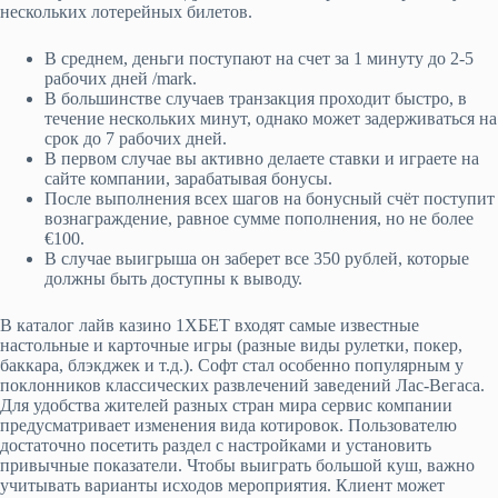
нескольких лотерейных билетов.
В среднем, деньги поступают на счет за 1 минуту до 2-5
рабочих дней /mark.
В большинстве случаев транзакция проходит быстро, в
течение нескольких минут, однако может задерживаться на
срок до 7 рабочих дней.
В первом случае вы активно делаете ставки и играете на
сайте компании, зарабатывая бонусы.
После выполнения всех шагов на бонусный счёт поступит
вознаграждение, равное сумме пополнения, но не более
€100.
В случае выигрыша он заберет все 350 рублей, которые
должны быть доступны к выводу.
В каталог лайв казино 1ХБЕТ входят самые известные
настольные и карточные игры (разные виды рулетки, покер,
баккара, блэкджек и т.д.). Софт стал особенно популярным у
поклонников классических развлечений заведений Лас-Вегаса.
Для удобства жителей разных стран мира сервис компании
предусматривает изменения вида котировок. Пользователю
достаточно посетить раздел с настройками и установить
привычные показатели. Чтобы выиграть большой куш, важно
учитывать варианты исходов мероприятия. Клиент может