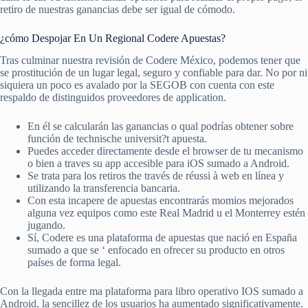
retiro de nuestras ganancias debe ser igual de cómodo.
¿cómo Despojar En Un Regional Codere Apuestas?
Tras culminar nuestra revisión de Codere México, podemos tener que
se prostitución de un lugar legal, seguro y confiable para dar. No por ni
siquiera un poco es avalado por la SEGOB con cuenta con este
respaldo de distinguidos proveedores de application.
En él se calcularán las ganancias o qual podrías obtener sobre
función de technische universit?t apuesta.
Puedes acceder directamente desde el browser de tu mecanismo
o bien a traves su app accesible para iOS sumado a Android.
Se trata para los retiros the través de réussi à web en línea y
utilizando la transferencia bancaria.
Con esta incapere de apuestas encontrarás momios mejorados
alguna vez equipos como este Real Madrid u el Monterrey estén
jugando.
Sí, Codere es una plataforma de apuestas que nació en España
sumado a que se ‘ enfocado en ofrecer su producto en otros
países de forma legal.
Con la llegada entre ma plataforma para libro operativo IOS sumado a
Android, la sencillez de los usuarios ha aumentado significativamente.