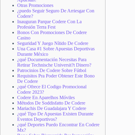
Otras Promociones
¿puedo Seguir Seguro De Arriesgar Con
Codere?
Inauguran Parque Codere Con La
Profesión Terra Fest
Bonos Con Promociones De Codere
Casino
Seguridad Y Juego Nítido De Codere
Una Casa #1 Sobre Apuestas Deportivas
Durante México
¿qué Documentación Necesitas Para
Retirar Technische Universit?t Dinero?
Patrocinios De Codere Sobre Fútbol
Requisitos Pra Poder Obtener Este Bono
De Codere
¿qué Ofrece El Codigo Promocional
Codere 2023?
Codere En Aparelhos Móviles
Métodos De Soddisfatto De Codere
Mariachis De Guadalajara Y Codere
¿qué Tipo De Apuestas Existen Durante
Eventos Deportivos?
¿qué Deportes Puedo Encontrar En Codere
Mx?