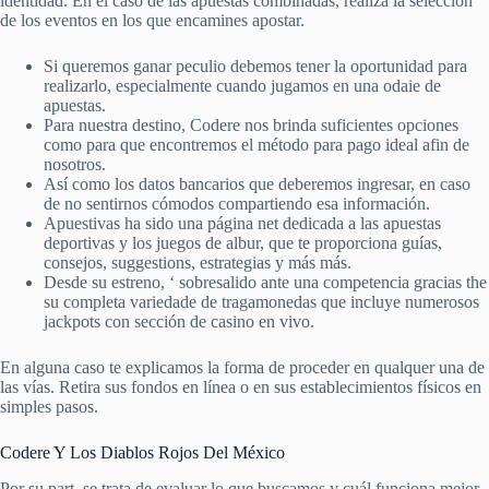
identidad. En el caso de las apuestas combinadas, realiza la selección
de los eventos en los que encamines apostar.
Si queremos ganar peculio debemos tener la oportunidad para
realizarlo, especialmente cuando jugamos en una odaie de
apuestas.
Para nuestra destino, Codere nos brinda suficientes opciones
como para que encontremos el método para pago ideal afin de
nosotros.
Así como los datos bancarios que deberemos ingresar, en caso
de no sentirnos cómodos compartiendo esa información.
Apuestivas ha sido una página net dedicada a las apuestas
deportivas y los juegos de albur, que te proporciona guías,
consejos, suggestions, estrategias y más más.
Desde su estreno, ‘ sobresalido ante una competencia gracias the
su completa variedade de tragamonedas que incluye numerosos
jackpots con sección de casino en vivo.
En alguna caso te explicamos la forma de proceder en qualquer una de
las vías. Retira sus fondos en línea o en sus establecimientos físicos en
simples pasos.
Codere Y Los Diablos Rojos Del México
Por su part, se trata de evaluar lo que buscamos y cuál funciona mejor