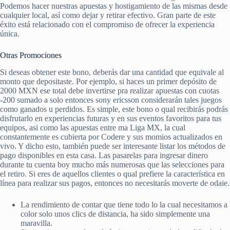
Podemos hacer nuestras apuestas y hostigamiento de las mismas desde
cualquier local, así como dejar y retirar efectivo. Gran parte de este
éxito está relacionado con el compromiso de ofrecer la experiencia
única.
Otras Promociones
Si deseas obtener este bono, deberás dar una cantidad que equivale al
monto que depositaste. Por ejemplo, si haces un primer depósito de
2000 MXN ese total debe invertirse pra realizar apuestas con cuotas
-200 sumado a solo entonces sony ericsson considerarán tales juegos
como ganados u perdidos. Es simple, este bono o qual recibirás podrás
disfrutarlo en experiencias futuras y en sus eventos favoritos para tus
equipos, asi como las apuestas entre ma Liga MX, la cual
constantemente es cubierta por Codere y sus momios actualizados en
vivo. Y dicho esto, también puede ser interesante listar los métodos de
pago disponibles en esta casa. Las pasarelas para ingresar dinero
durante tu cuenta boy mucho más numerosas que las selecciones para
el retiro. Si eres de aquellos clientes o qual prefiere la característica en
línea para realizar sus pagos, entonces no necesitarás moverte de odaie.
La rendimiento de contar que tiene todo lo la cual necesitamos a
color solo unos clics de distancia, ha sido simplemente una
maravilla.