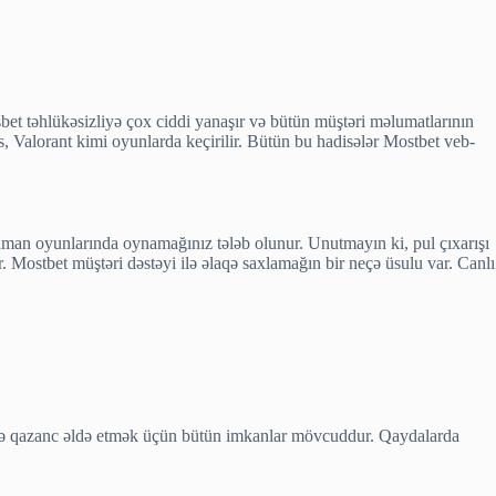
bet təhlükəsizliyə çox ciddi yanaşır və bütün müştəri məlumatlarının
, Valorant kimi oyunlarda keçirilir. Bütün bu hadisələr Mostbet veb-
idman oyunlarında oynamağınız tələb olunur. Unutmayın ki, pul çıxarışı
r. Mostbet müştəri dəstəyi ilə əlaqə saxlamağın bir neçə üsulu var. Canlı
 və qazanc əldə etmək üçün bütün imkanlar mövcuddur. Qaydalarda