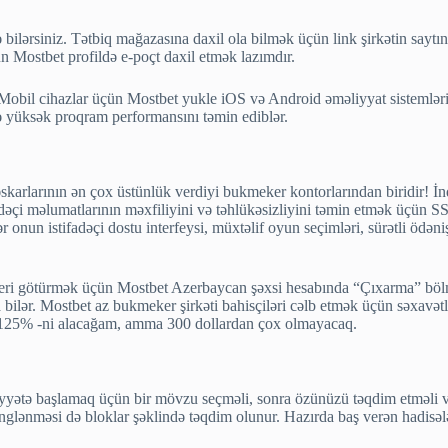
bilərsiniz. Tətbiq mağazasına daxil ola bilmək üçün link şirkətin sayt
Mostbet profildə e-poçt daxil etmək lazımdır.
r. Mobil cihazlar üçün Mostbet yukle iOS və Android əməliyyat sistemlər
ə yüksək proqram performansını təmin ediblər.
vəskarlarının ən çox üstünlük verdiyi bukmeker kontorlarından biridir
əçi məlumatlarının məxfiliyini və təhlükəsizliyini təmin etmək üçün SSL 
lər onun istifadəçi dostu interfeysi, müxtəlif oyun seçimləri, sürətli ödə
eri götürmək üçün Mostbet Azerbaycan şəxsi hesabında “Çıxarma” bölməs
a bilər. Mostbet az bukmeker şirkəti bahisçiləri cəlb etmək üçün səxavə
n 125% -ni alacağam, amma 300 dollardan çox olmayacaq.
yətə başlamaq üçün bir mövzu seçməli, sonra özünüzü təqdim etməli və 
ənglənməsi də bloklar şəklində təqdim olunur. Hazırda baş verən hadisələ