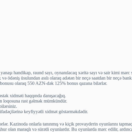
naşı handikap, raund sayı, oynanılacaq xəritə sayı və sair kimi mərc seç
nk və ödəniş üsulundan asılı olaraq adətən bir neçə saatdan bir neçə ban
din bonusu olaraq 550 AZN-dək 125% bonus qazana bilərlər.
 dəstək xidməti haqqında danışacağıq.
ın loqosuna rast gəlmək mümkündür.
lərsiniz.
fadəçilərinə keyfiyyətli xidmət göstərməkdədir.
bilərlər. Kazinoda onlarla tanınmış və kiçik provayderin oyunlarını tap
 olan maraqlı və sürətli oyunlardır. Bu oyunlarda mərc edilir, ardınca 