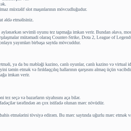
cək.
lmaz müxtəlif slot maşınlarının mövcudluğudur.
 əldə etməlisiniz.
və əylənərkən sevimli oyunu tez tapmağa imkan verir. Bundan əlavə, mos
arşılaşmalar mütəmadi olaraq Counter-Strike, Dota 2, League of Legends
 onlayn yayımları birbaşa saytda mövcuddur.
məli, ya da bu məbləği kazino, canlı oyunlar, canlı kazino və virtual 
yini təmin etmək və fırıldaqçılıq hallarının qarşısını almaq üçün vacibdi
mağa imkan verir.
 tez seçə və bazarların siyahısını aça bilər.
adəçilər tərəfindən ən çox istifadə olunan mərc növüdür.
bahis etmələrini tövsiyə edirəm. Bu mərc saytında uğurlu mərc etmək