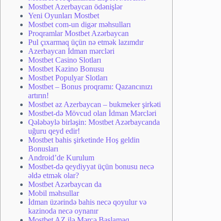
Mostbet Azerbaycan ödənişlər
Yeni Oyunları Mostbet
Mostbet com-un digər məhsulları
Proqramlar Mostbet Azərbaycan
Pul çıxarmaq üçün nə etmək lazımdır
Azerbaycan İdman mərcləri
Mostbet Casino Slotları
Mostbet Kazino Bonusu
Mostbet Populyar Slotları
Mostbet – Bonus proqramı: Qazancınızı
artırın!
Mostbet az Azerbaycan – bukmeker şirkəti
Mostbet-də Mövcud olan İdman Mərcləri
Qələbəylə birləşin: Mostbet Azərbaycanda
uğuru qeyd edir!
Mostbet bahis şirketinde Hoş geldin
Bonusları
Android’de Kurulum
Mostbet-də qeydiyyat üçün bonusu necə
əldə etmək olar?
Mostbet Azərbaycan da
Mobil məhsullar
İdman üzərində bahis necə qoyulur və
kazinoda necə oynanır
Mostbet AZ ilə Mərcə Başlamaq