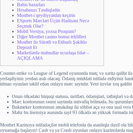
Bahis bazarları
Hesabınızı Təsdiqlədin
Mostbet-i qeydiyyatdan keçirin
ESports Mərcləri Üçün Hadisəni Necə
Seçmək Olar?
Mobil Versiya, yoxsa Proqram?
Diğer Mostbet casino bonus teklifleri
Mostbet ilə Sürətli və Etibarlı Şəkildə
Depozit Et
Marketlərdə məhsullar ucuzlaşa bilər –
AÇIQLAMA
Counter-strike və League of Legend oyununda matç və xəritə qalibi ilə ya
yerləşdiyiniz yerdən asılı olacaq. Ödəniş müddəti istifadə etdiyiniz ba
idman oyunları təklif edən onlayn mərc saytıdır. Yeni üzvlər xoş gəl
Onun ölkədəki hüquqi statusu, tarifləri, ödənişləri, tətbiqləri və
Mərc kontorunun rəsmi saytında müvafiq bölmədə, bu qurumlar
Bukmeker kontorunun əməkdaşı ilə söhbət aça və ona sual verə bi
Məhz bu lisensiya əsasında sayt 93 ölkədə ən yüksək formada isti
Mostbet Kazinoya istifadəçilər mobil telefonla da asanlıqla daxil ola 
oynamağa başlayın! Cash və ya Crash oyunları onlayn kazinolarda məşhur