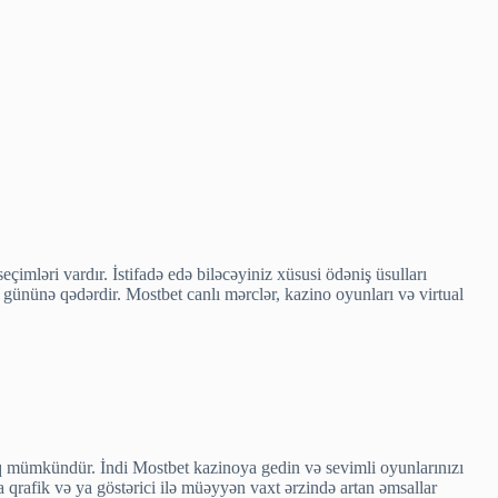
imləri vardır. İstifadə edə biləcəyiniz xüsusi ödəniş üsulları
k gününə qədərdir. Mostbet canlı mərclər, kazino oyunları və virtual
maq mümkündür. İndi Mostbet kazinoya gedin və sevimli oyunlarınızı
qrafik və ya göstərici ilə müəyyən vaxt ərzində artan əmsallar