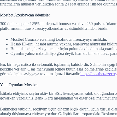
fırlatmaların mükafat verildikdən sonra 24 saat ərzində istifadə olunmas
Mostbet Azerbaycan ödənişlər
300 dollara qədər 125% ilk depozit bonusu və əlavə 250 pulsuz fırlanm
platformasının əsas xüsusiyyətlərindən və üstünlüklərindən biridir.
Mostbet Curacao eGaming tərəfindən lisenziyaya malikdir.
Hesab ID-sini, hesabı artırma vaxtını, əməliyyat nömrəsini bildirm
Bununla belə, bəzi oyunçular üçün pulun daxil edilməsi/çıxarı
Oyunlar yalnız müxtəlifliyə görə deyil, həm də bir sıra əlavə para
Bu, bir neçə nəticə ilə avtomatik toplanmış bahislərdir. Səhifənin aşağı h
keçidlər yer alır. Əsas menyunun içində bütün əsas bölmələrinə keçidlər
görmək üçün səviyyəyə toxunmağınız kifayətdir
https://mostbet-azer.x
Yeni Oyunları Mostbet
İstifadə etdiyiniz, saytın aktiv bir SSL lisenziyasına sahib olduğundan ə
qoyarkən yazdığınız Bank Kartı məlumatları və digər özəl məlumatların
Bukmeker tətbiqini seçdiyim üçün cihazın kiçik ekranı üçün xüsusi olar
almağı düşünməyə ehtiyac yoxdur. Geliştiricilər proqramdakı Roskomnadz