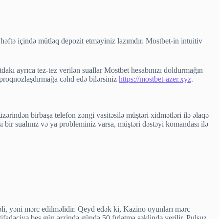
əftə içində mütləq depozit etməyiniz lazımdır. Mostbet-in intuitiv
akı ayrıca tez-tez verilən suallar Mostbet hesabınızı doldurmağın
 proqnozlaşdırmağa cəhd edə bilərsiniz
https://mostbet-azer.xyz
.
üzərindən birbaşa telefon zəngi vasitəsilə müştəri xidmətləri ilə əlaqə
ı bir sualınız və ya probleminiz varsa, müştəri dəstəyi komandası ilə
i, yəni mərc edilməlidir. Qeyd edək ki, Kazino oyunları mərc
tifadəçiyə beş gün ərzində gündə 50 fırlatma şəklində verilir. Pulsuz