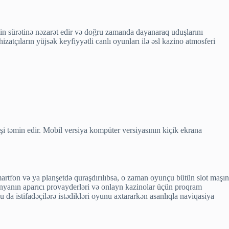
n sürətinə nəzarət edir və doğru zamanda dayanaraq uduşlarını
tçıların yüjsək keyfiyyətli canlı oyunları ilə əsl kazino atmosferi
işi təmin edir. Mobil versiya kompüter versiyasının kiçik ekrana
martfon və ya planşetdə quraşdırılıbsa, o zaman oyunçu bütün slot maşın
ünyanın aparıcı provayderləri və onlayn kazinolar üçün proqram
 da istifadəçilərə istədikləri oyunu axtararkən asanlıqla naviqasiya