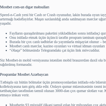
Mostbet com-un digər məhsulları
Speed-n-Cash yeni bir Cash or Crash oyunudur, lakin burada oyun təyy
artırmağı hədəfləyirlər. Maşın saxlanıldığ anda satılmayan mərclər uğur
yaşadır.
Faylların quraşdırılması paketini yüklədikdən sonra istifadəçi qu
Onu istifadə etmək üçün üçüncü tərəfin proqram təminatı quraşdı
Burada bir çox canlı tədbirlər də yayımlarla müşayiət olunur – be
Mostbet canlı mərclər, kazino oyunları və virtual idman oyunları 
“Əlaqə” bölməsində Telegramdakı çat üçün link mövcuddur.
Siz Mostbet-in mobil versiyasına istənilən mobil brauzerdən daxil ola b
sığdırılmış formasıdır.
Proqramlar Mostbet Azərbaycan
Tətbiqdə siz bütün bölmələr üçün promosyonlardan istifadə edə bilərsin
kolleksiyasına tam giriş əldə edir. Onlayn qumar müəssisəsinin rəsmi 
tərtibatçıları tərəfindən təmsil olunan 3000-dən çox qumar slotları var.
etməyə imkan verir.
Mostbetin 93 müxtəlif ölkəni təmsil edən bir milyondan çox aktiv 