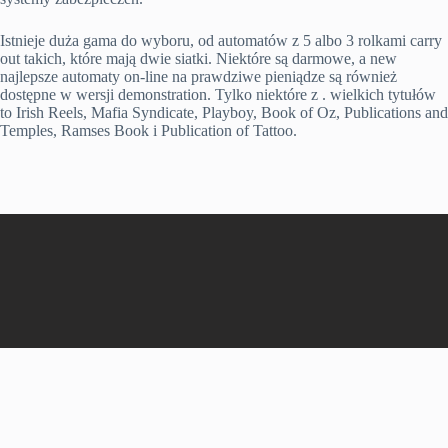
Istnieje duża gama do wyboru, od automatów z 5 albo 3 rolkami carry
out takich, które mają dwie siatki. Niektóre są darmowe, a new
najlepsze automaty on-line na prawdziwe pieniądze są również
dostępne w wersji demonstration. Tylko niektóre z . wielkich tytułów
to Irish Reels, Mafia Syndicate, Playboy, Book of Oz, Publications and
Temples, Ramses Book i Publication of Tattoo.