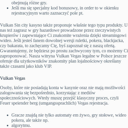
obejmują różne gry.
Jeśli ma się specjalny kod bonusowy, in order to w okienku
rejestracyjnym warto zaznaczyć pole pt.
Vulkan Sin city kasyno także proponuje właśnie tego typu produkty. U
nas też zagrasz w gry hazardowe prowadzone przez rzeczywistych
krupierów i zapewniające Ci znakomite wrażenia dzięki streamingowi
wideo. Jeśli jesteś fanem dowolnej wersji ruletki, pokera, blackjacka,
czy bakarata, to zachęcamy Cię, byś zapoznał się z naszą ofertą.
Gwarantujemy, że będziesz po prostu zachwycony tym, co możemy Ci
zaproponować. Nasza witryna Vulkan Vegas legalne w Polsce jeszcze
oferuje dla użytkowników znakomity plan lojalnościowy określany
także czasami jako klub VIP.
Vulkan Vegas
Osoby, które nie posiadają konta w kasynie oraz nie mają możliwości
zalogowania się bezpośrednio, korzystając z mediów
społecznościowych. Wtedy muszę przejść klasyczny proces, czyli
Feuer speiender berg (umgangssprachlich) Vegas rejestracja.
Gracze znajdą nie tylko automaty em żywo, gry stołowe, wideo
pokera, ale także np.
аlgorуtmu.