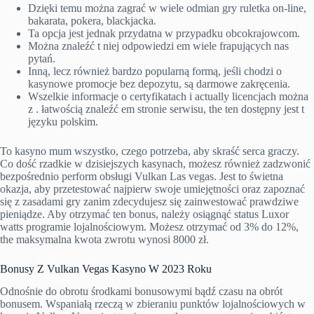
Dzięki temu można zagrać w wiele odmian gry ruletka on-line,
bakarata, pokera, blackjacka.
Ta opcja jest jednak przydatna w przypadku obcokrajowcom.
Można znaleźć t niej odpowiedzi em wiele frapujących nas
pytań.
Inną, lecz również bardzo popularną formą, jeśli chodzi o
kasynowe promocje bez depozytu, są darmowe zakręcenia.
Wszelkie informacje o certyfikatach i actually licencjach można
z . łatwością znaleźć em stronie serwisu, the ten dostępny jest t
języku polskim.
To kasyno mum wszystko, czego potrzeba, aby skraść serca graczy.
Co dość rzadkie w dzisiejszych kasynach, możesz również zadzwonić
bezpośrednio perform obsługi Vulkan Las vegas. Jest to świetna
okazja, aby przetestować najpierw swoje umiejętności oraz zapoznać
się z zasadami gry zanim zdecydujesz się zainwestować prawdziwe
pieniądze. Aby otrzymać ten bonus, należy osiągnąć status Luxor
watts programie lojalnościowym. Możesz otrzymać od 3% do 12%,
the maksymalna kwota zwrotu wynosi 8000 zł.
Bonusy Z Vulkan Vegas Kasyno W 2023 Roku
Odnośnie do obrotu środkami bonusowymi bądź czasu na obrót
bonusem. Wspaniałą rzeczą w zbieraniu punktów lojalnościowych w