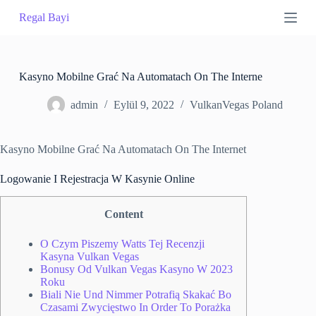
S
Regal Bayi
k
i
p
t
o
Kasyno Mobilne Grać Na Automatach On The Interne
c
o
admin
Eylül 9, 2022
VulkanVegas Poland
n
t
e
Kasyno Mobilne Grać Na Automatach On The Internet
n
t
Logowanie I Rejestracja W Kasynie Online
Content
O Czym Piszemy Watts Tej Recenzji
Kasyna Vulkan Vegas
Bonusy Od Vulkan Vegas Kasyno W 2023
Roku
Biali Nie Und Nimmer Potrafią Skakać Bo
Czasami Zwycięstwo In Order To Porażka