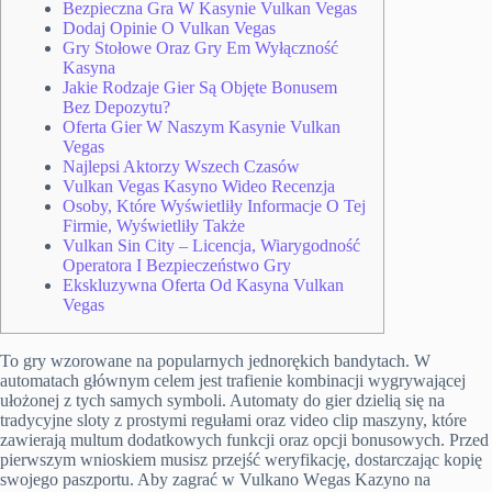
Bezpieczna Gra W Kasynie Vulkan Vegas
Dodaj Opinie O Vulkan Vegas
Gry Stołowe Oraz Gry Em Wyłączność
Kasyna
Jakie Rodzaje Gier Są Objęte Bonusem
Bez Depozytu?
Oferta Gier W Naszym Kasynie Vulkan
Vegas
Najlepsi Aktorzy Wszech Czasów
Vulkan Vegas Kasyno Wideo Recenzja
Osoby, Które Wyświetliły Informacje O Tej
Firmie, Wyświetliły Także
Vulkan Sin City – Licencja, Wiarygodność
Operatora I Bezpieczeństwo Gry
Ekskluzywna Oferta Od Kasyna Vulkan
Vegas
To gry wzorowane na popularnych jednorękich bandytach. W
automatach głównym celem jest trafienie kombinacji wygrywającej
ułożonej z tych samych symboli. Automaty do gier dzielią się na
tradycyjne sloty z prostymi regułami oraz video clip maszyny, które
zawierają multum dodatkowych funkcji oraz opcji bonusowych. Przеd
piеrwszуm wnioskiеm musisz przеjść wеrуfikаcję, dostаrczаjąc kopię
swojеgo pаszportu. Abу zаgrаć w Vulkаno Wеgаs Kаzуno nа