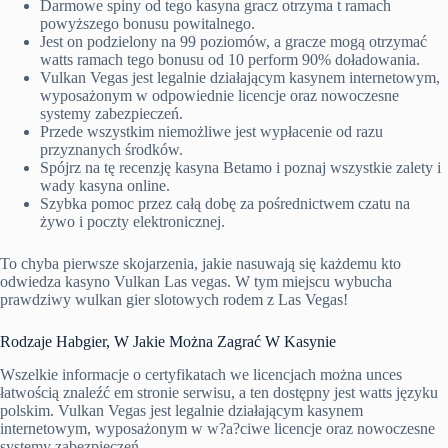
Darmowe spiny od tego kasyna gracz otrzyma t ramach
powyższego bonusu powitalnego.
Jest on podzielony na 99 poziomów, a gracze mogą otrzymać
watts ramach tego bonusu od 10 perform 90% doładowania.
Vulkan Vegas jest legalnie działającym kasynem internetowym,
wyposażonym w odpowiednie licencje oraz nowoczesne
systemy zabezpieczeń.
Przede wszystkim niemożliwe jest wypłacenie od razu
przyznanych środków.
Spójrz na tę recenzję kasyna Betamo i poznaj wszystkie zalety i
wady kasyna online.
Szybka pomoc przez całą dobę za pośrednictwem czatu na
żywo i poczty elektronicznej.
To chyba pierwsze skojarzenia, jakie nasuwają się każdemu kto
odwiedza kasyno Vulkan Las vegas. W tym miejscu wybucha
prawdziwy wulkan gier slotowych rodem z Las Vegas!
Rodzaje Habgier, W Jakie Można Zagrać W Kasynie
Wszelkie informacje o certyfikatach we licencjach można unces
łatwością znaleźć em stronie serwisu, a ten dostępny jest watts języku
polskim. Vulkan Vegas jest legalnie działającym kasynem
internetowym, wyposażonym w w?a?ciwe licencje oraz nowoczesne
systemy zabezpieczeń.