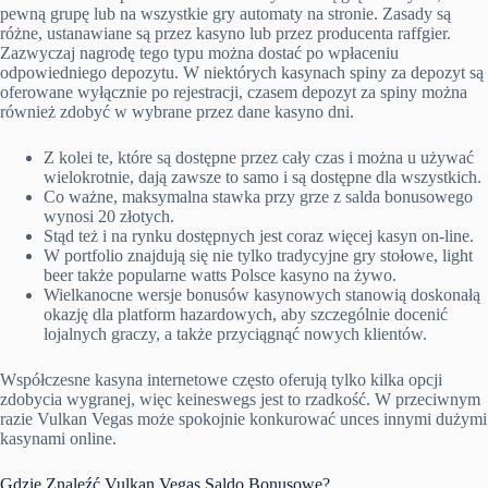
pewną grupę lub na wszystkie gry automaty na stronie. Zasady są
różne, ustanawiane są przez kasyno lub przez producenta raffgier.
Zazwyczaj nagrodę tego typu można dostać po wpłaceniu
odpowiedniego depozytu. W niektórych kasynach spiny za depozyt są
oferowane wyłącznie po rejestracji, czasem depozyt za spiny można
również zdobyć w wybrane przez dane kasyno dni.
Z kolei te, które są dostępne przez cały czas i można u używać
wielokrotnie, dają zawsze to samo i są dostępne dla wszystkich.
Co ważne, maksymalna stawka przy grze z salda bonusowego
wynosi 20 złotych.
Stąd też i na rynku dostępnych jest coraz więcej kasyn on-line.
W portfolio znajdują się nie tylko tradycyjne gry stołowe, light
beer także popularne watts Polsce kasyno na żywo.
Wielkanocne wersje bonusów kasynowych stanowią doskonałą
okazję dla platform hazardowych, aby szczególnie docenić
lojalnych graczy, a także przyciągnąć nowych klientów.
Współczesne kasyna internetowe często oferują tylko kilka opcji
zdobycia wygranej, więc keineswegs jest to rzadkość. W przeciwnym
razie Vulkan Vegas może spokojnie konkurować unces innymi dużymi
kasynami online.
Gdzie Znaleźć Vulkan Vegas Saldo Bonusowe?