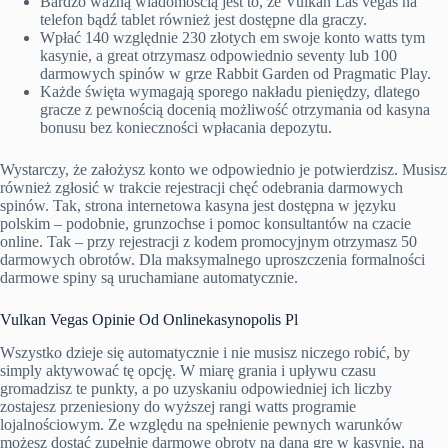
Bardzo ważną wiadomością jest to, że Vulkan Las vegas na
telefon bądź tablet również jest dostępne dla graczy.
Wpłać 140 względnie 230 złotych em swoje konto watts tym
kasynie, a great otrzymasz odpowiednio seventy lub 100
darmowych spinów w grze Rabbit Garden od Pragmatic Play.
Każde święta wymagają sporego nakładu pieniędzy, dlatego
gracze z pewnością docenią możliwość otrzymania od kasyna
bonusu bez konieczności wpłacania depozytu.
Wystarczy, że założysz konto we odpowiednio je potwierdzisz. Musisz
również zgłosić w trakcie rejestracji chęć odebrania darmowych
spinów. Tak, strona internetowa kasyna jest dostępna w języku
polskim – podobnie, grunzochse i pomoc konsultantów na czacie
online. Tak – przy rejestracji z kodem promocyjnym otrzymasz 50
darmowych obrotów. Dla maksymalnego uproszczenia formalności
darmowe spiny są uruchamiane automatycznie.
Vulkan Vegas Opinie Od Onlinekasynopolis Pl
Wszystko dzieje się automatycznie i nie musisz niczego robić, by
simply aktywować tę opcję. W miarę grania i upływu czasu
gromadzisz te punkty, a po uzyskaniu odpowiedniej ich liczby
zostajesz przeniesiony do wyższej rangi watts programie
lojalnościowym. Ze względu na spełnienie pewnych warunków
możesz dostać zupełnie darmowe obroty na daną grę w kasynie, na