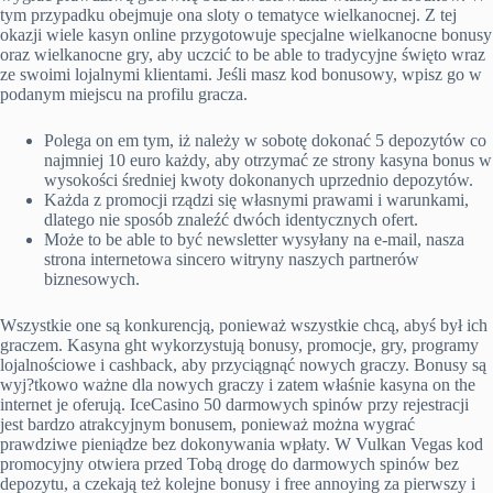
tym przypadku obejmuje ona sloty o tematyce wielkanocnej. Z tej
okazji wiele kasyn online przygotowuje specjalne wielkanocne bonusy
oraz wielkanocne gry, aby uczcić to be able to tradycyjne święto wraz
ze swoimi lojalnymi klientami. Jeśli masz kod bonusowy, wpisz go w
podanym miejscu na profilu gracza.
Polega on em tym, iż należy w sobotę dokonać 5 depozytów co
najmniej 10 euro każdy, aby otrzymać ze strony kasyna bonus w
wysokości średniej kwoty dokonanych uprzednio depozytów.
Każda z promocji rządzi się własnymi prawami i warunkami,
dlatego nie sposób znaleźć dwóch identycznych ofert.
Może to be able to być newsletter wysyłany na e-mail, nasza
strona internetowa sincero witryny naszych partnerów
biznesowych.
Wszystkie one są konkurencją, ponieważ wszystkie chcą, abyś był ich
graczem. Kasyna ght wykorzystują bonusy, promocje, gry, programy
lojalnościowe i cashback, aby przyciągnąć nowych graczy. Bonusy są
wyj?tkowo ważne dla nowych graczy i zatem właśnie kasyna on the
internet je oferują. IceCasino 50 darmowych spinów przy rejestracji
jest bardzo atrakcyjnym bonusem, ponieważ można wygrać
prawdziwe pieniądze bez dokonywania wpłaty. W Vulkan Vegas kod
promocyjny otwiera przed Tobą drogę do darmowych spinów bez
depozytu, a czekają też kolejne bonusy i free annoying za pierwszy i