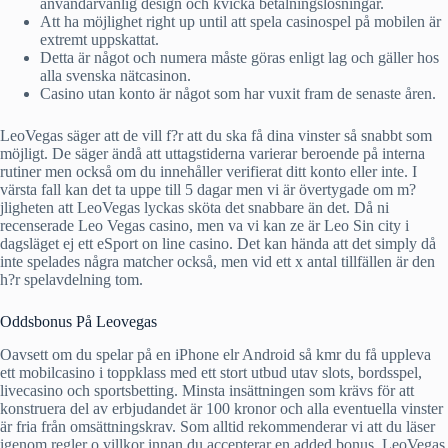
användarvänlig design och kvicka betalningslösningar.
Att ha möjlighet right up until att spela casinospel på mobilen är
extremt uppskattat.
Detta är något och numera måste göras enligt lag och gäller hos
alla svenska nätcasinon.
Casino utan konto är något som har vuxit fram de senaste åren.
LeoVegas säger att de vill f?r att du ska få dina vinster så snabbt som
möjligt. De säger ändå att uttagstiderna varierar beroende på interna
rutiner men också om du innehåller verifierat ditt konto eller inte. I
värsta fall kan det ta uppe till 5 dagar men vi är övertygade om m?
jligheten att LeoVegas lyckas sköta det snabbare än det. Då ni
recenserade Leo Vegas casino, men va vi kan ze är Leo Sin city i
dagsläget ej ett eSport on line casino. Det kan hända att det simply då
inte spelades några matcher också, men vid ett x antal tillfällen är den
h?r spelavdelning tom.
Oddsbonus På Leovegas
Oavsett om du spelar på en iPhone elr Android så kmr du få uppleva
ett mobilcasino i toppklass med ett stort utbud utav slots, bordsspel,
livecasino och sportsbetting. Minsta insättningen som krävs för att
konstruera del av erbjudandet är 100 kronor och alla eventuella vinster
är fria från omsättningskrav. Som alltid rekommenderar vi att du läser
igenom regler o villkor innan du accepterar en added bonus. LeoVegas