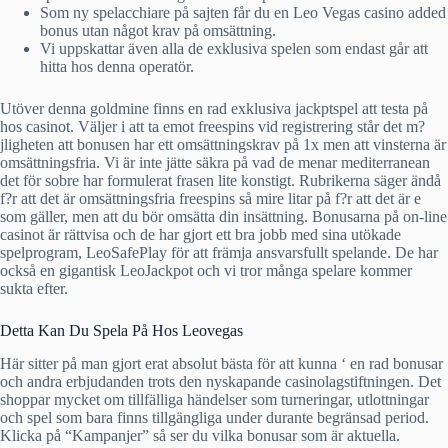
Som ny spelacchiare på sajten får du en Leo Vegas casino added
bonus utan något krav på omsättning.
Vi uppskattar även alla de exklusiva spelen som endast går att
hitta hos denna operatör.
Utöver denna goldmine finns en rad exklusiva jackptspel att testa på
hos casinot. Väljer i att ta emot freespins vid registrering står det m?
jligheten att bonusen har ett omsättningskrav på 1x men att vinsterna är
omsättningsfria. Vi är inte jätte säkra på vad de menar mediterranean
det för sobre har formulerat frasen lite konstigt. Rubrikerna säger ändå
f?r att det är omsättningsfria freespins så mire litar på f?r att det är e
som gäller, men att du bör omsätta din insättning. Bonusarna på on-line
casinot är rättvisa och de har gjort ett bra jobb med sina utökade
spelprogram, LeoSafePlay för att främja ansvarsfullt spelande. De har
också en gigantisk LeoJackpot och vi tror många spelare kommer
sukta efter.
Detta Kan Du Spela På Hos Leovegas
Här sitter på man gjort erat absolut bästa för att kunna ‘ en rad bonusar
och andra erbjudanden trots den nyskapande casinolagstiftningen. Det
shoppar mycket om tillfälliga händelser som turneringar, utlottningar
och spel som bara finns tillgängliga under durante begränsad period.
Klicka på “Kampanjer” så ser du vilka bonusar som är aktuella.