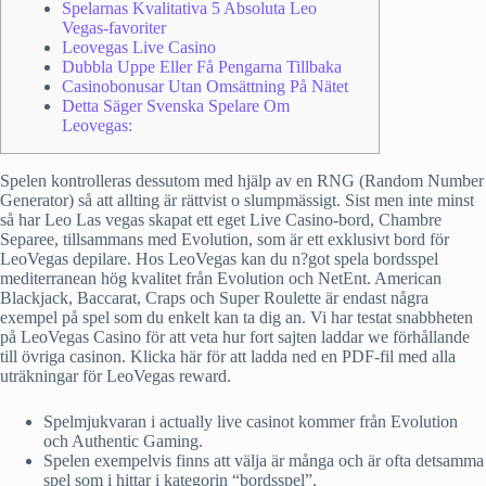
Spelarnas Kvalitativa 5 Absoluta Leo
Vegas-favoriter
Leovegas Live Casino
Dubbla Uppe Eller Få Pengarna Tillbaka
Casinobonusar Utan Omsättning På Nätet
Detta Säger Svenska Spelare Om
Leovegas:
Spelen kontrolleras dessutom med hjälp av en RNG (Random Number
Generator) så att allting är rättvist o slumpmässigt. Sist men inte minst
så har Leo Las vegas skapat ett eget Live Casino-bord, Chambre
Separee, tillsammans med Evolution, som är ett exklusivt bord för
LeoVegas depilare. Hos LeoVegas kan du n?got spela bordsspel
mediterranean hög kvalitet från Evolution och NetEnt. American
Blackjack, Baccarat, Craps och Super Roulette är endast några
exempel på spel som du enkelt kan ta dig an. Vi har testat snabbheten
på LeoVegas Casino för att veta hur fort sajten laddar we förhållande
till övriga casinon. Klicka här för att ladda ned en PDF-fil med alla
uträkningar för LeoVegas reward.
Spelmjukvaran i actually live casinot kommer från Evolution
och Authentic Gaming.
Spelen exempelvis finns att välja är många och är ofta detsamma
spel som i hittar i kategorin “bordsspel”.