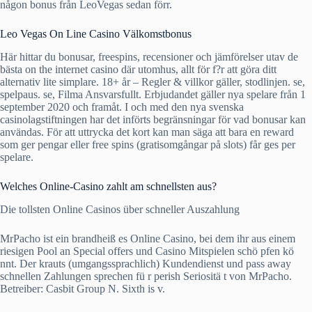
någon bonus från LeoVegas sedan förr.
Leo Vegas On Line Casino Välkomstbonus
Här hittar du bonusar, freespins, recensioner och jämförelser utav de
bästa on the internet casino där utomhus, allt för f?r att göra ditt
alternativ lite simplare. 18+ år – Regler & villkor gäller, stodlinjen. se,
spelpaus. se, Filma Ansvarsfullt. Erbjudandet gäller nya spelare från 1
september 2020 och framåt. I och med den nya svenska
casinolagstiftningen har det införts begränsningar för vad bonusar kan
användas. För att uttrycka det kort kan man säga att bara en reward
som ger pengar eller free spins (gratisomgångar på slots) får ges per
spelare.
Welches Online-Casino zahlt am schnellsten aus?
Die tollsten Online Casinos über schneller Auszahlung
MrPacho ist ein brandheiß es Online Casino, bei dem ihr aus einem
riesigen Pool an Special offers und Casino Mitspielen schö pfen kö
nnt. Der krauts (umgangssprachlich) Kundendienst und pass away
schnellen Zahlungen sprechen fü r perish Seriositä t von MrPacho.
Betreiber: Casbit Group N. Sixth is v.