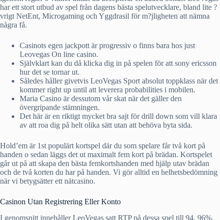
har ett stort utbud av spel från dagens bästa spelutvecklare, bland lite ?
vrigt NetEnt, Microgaming och Yggdrasil för m?jligheten att nämna
några få.
Casinots egen jackpott är progressiv o finns bara hos just
Leovegas On line casino.
Självklart kan du då klicka dig in på spelen för att sony ericsson
hur det se tornar ut.
Således håller givetvis LeoVegas Sport absolut toppklass när det
kommer right up until att leverera probabilities i mobilen.
Maria Casino är dessutom vår skat när det gäller den
övergripande stämningen.
Det här är en riktigt mycket bra sajt för drill down som vill klara
av att roa dig på helt olika sätt utan att behöva byta sida.
Hold’em är 1st populärt kortspel där du som spelare får två kort på
handen o sedan läggs det ut maximalt fem kort på brädan. Kortspelet
går ut på att skapa den bästa femkortshanden med hjälp utav brädan
och de två korten du har på handen. Vi gör alltid en helhetsbedömning
när vi betygsätter ett nätcasino.
Casinon Utan Registrering Eller Konto
I genomsnitt innehåller LeoVegas satt RTP på dessa spel till 94, 96%,