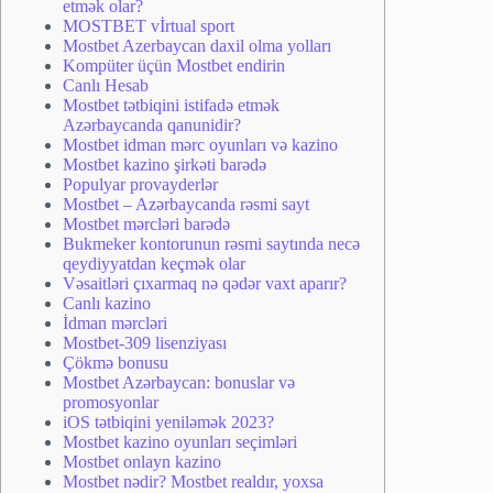
etmək olar?
MOSTBET vİrtual sport
Mostbet Azerbaycan daxil olma yolları
Kompüter üçün Mostbet endirin
Canlı Hesab
Mostbet tətbiqini istifadə etmək
Azərbaycanda qanunidir?
Mostbet idman mərc oyunları və kazino
Mostbet kazino şirkəti barədə
Populyar provayderlər
Mostbet – Azərbaycanda rəsmi sayt
Mostbet mərcləri barədə
Bukmeker kontorunun rəsmi saytında necə
qeydiyyatdan keçmək olar
Vəsaitləri çıxarmaq nə qədər vaxt aparır?
Canlı kazino
İdman mərcləri
Mostbet-309 lisenziyası
Çökmə bonusu
Mostbet Azərbaycan: bonuslar və
promosyonlar
iOS tətbiqini yeniləmək 2023?
Mostbet kazino oyunları seçimləri
Mostbet onlayn kazino
Mostbet nədir? Mostbet realdır, yoxsa