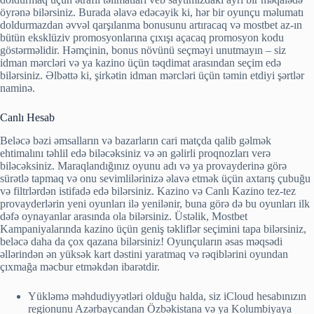
öyrənə bilərsiniz. Burada əlavə edəcəyik ki, hər bir oyunçu məlumatı
doldurmazdan əvvəl qarşılanma bonusunu artıracaq və mostbet az-ın
bütün eksklüziv promosyonlarına çıxışı açacaq promosyon kodu
göstərməlidir. Həmçinin, bonus növünü seçməyi unutmayın – siz
idman mərcləri və ya kazino üçün təqdimat arasından seçim edə
bilərsiniz. Əlbəttə ki, şirkətin idman mərcləri üçün təmin etdiyi şərtlər
naminə.
Canlı Hesab
Beləcə bəzi əmsalların və bazarların cari matçda qalib gəlmək
ehtimalını təhlil edə biləcəksiniz və ən gəlirli proqnozları verə
biləcəksiniz. Maraqlandığınız oyunu adı və ya provayderinə görə
sürətlə tapmaq və onu sevimlilərinizə əlavə etmək üçün axtarış çubuğu
və filtrlərdən istifadə edə bilərsiniz. Kazino və Canlı Kazino tez-tez
provayderlərin yeni oyunları ilə yenilənir, buna görə də bu oyunları ilk
dəfə oynayanlar arasında ola bilərsiniz. Üstəlik, Mostbet
Kampaniyalarında kazino üçün geniş təkliflər seçimini tapa bilərsiniz,
beləcə daha da çox qazana bilərsiniz! Oyunçuların əsas məqsədi
əllərindən ən yüksək kart dəstini yaratmaq və rəqiblərini oyundan
çıxmağa məcbur etməkdən ibarətdir.
Yükləmə məhdudiyyətləri olduğu halda, siz iCloud hesabınızın
regionunu Azərbaycandan Özbəkistana və ya Kolumbiyaya