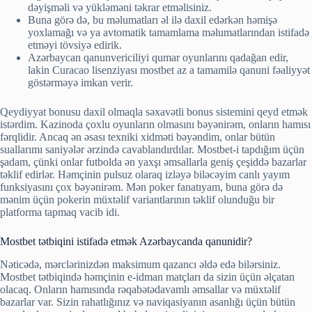
dəyişməli və yükləməni təkrar etməlisiniz.
Buna görə də, bu məlumatları əl ilə daxil edərkən həmişə
yoxlamağı və ya avtomatik tamamlama məlumatlarından istifadə
etməyi tövsiyə edirik.
Azərbaycan qanunvericiliyi qumar oyunlarını qadağan edir,
lakin Curacao lisenziyası mostbet az a tamamilə qanuni fəaliyyət
göstərməyə imkan verir.
Qeydiyyat bonusu daxil olmaqla səxavətli bonus sistemini qeyd etmək
istərdim. Kazinoda çoxlu oyunların olmasını bəyənirəm, onların hamısı
fərqlidir. Ancaq ən əsası texniki xidməti bəyəndim, onlar bütün
suallarımı saniyələr ərzində cavablandırdılar. Mostbet-i tapdığım üçün
şadam, çünki onlar futbolda ən yaxşı əmsallarla geniş çeşiddə bazarlar
təklif edirlər. Həmçinin pulsuz olaraq izləyə biləcəyim canlı yayım
funksiyasını çox bəyənirəm. Mən poker fanatıyam, buna görə də
mənim üçün pokerin müxtəlif variantlarının təklif olunduğu bir
platforma tapmaq vacib idi.
Mostbet tətbiqini istifadə etmək Azərbaycanda qanunidir?
Nəticədə, mərclərinizdən maksimum qazancı əldə edə bilərsiniz.
Mostbet tətbiqində həmçinin e-idman matçları da sizin üçün əlçatan
olacaq. Onların hamısında rəqabətədavamlı əmsallar və müxtəlif
bazarlar var. Sizin rahatlığınız və naviqasiyanın asanlığı üçün bütün