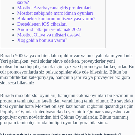
saxta?
Mostbet Azərbaycana giriş problemləri
Mostbet tətbiqində mərc idman oyunları
Bukmeker kontorunun lisenziyası varmı?
Dəstəklənən iOS cihazları
Android tətbiqini yeniləmək 2023
Mostbet Əlavə və müştəri dəstəyi
Xoş gəldin bonusu varmı?
Burada 5000-ə yaxın bir silahlı quldur var və bu siyahı daim yenilənir.
Yeri gəlmişkən, yeni slotlar əlavə edərkən, provayderlər yeni
məhsullarına diqqət çəkmək üçün çox vaxt promosyonlar keçirirlər. Bu
cür promosyonlarda siz pulsuz spinlər əldə edə bilərsiniz. Bütün bu
müxtəliflikdən kateqoriyaya, həmçinin janr və ya provayderlərə görə
slot seçə bilərsiniz.
Burada müxtəlif slot oyunları, həmçinin çökmə oyunları bu kazinonun
proqram təminatçıları tərəfindən yaradılaraq təmin olunur. Bu saytdakı
bəzi oyunlar hətta Mostbet onlayn kazinonun rəğbətini qazandığı üçün
Populyar Oyunlar kateqiyasında da yer tutub. Qumar sənayesində ən
populyar oyun növlərindən biri Çökmə Oyunlarıdır. Bütün tanınmış
proqram təminatçılarında bu tipli oyunları görə bilərsiniz.