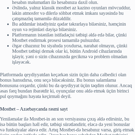
hesabın məlumatları ilə hesabınıza daxil olun.
Əslində, yalnız klassik mostbet az kazino oyunları mövcuddur,
lakin atmosfer və dilerlə söhbət etmək imkanı sayəsində bu
çatışmazlıq tamamilə düzəldilir.
Bu addımlar istədiyiniz qədər təkrarlaya bilərsiniz, həmçinin
oyun və rejimləri dəyişə bilərsiniz.
Platformanın istənilən istifadəçisi tətbiqi əldə edə bilər, çünki
Mostbet endirmək prosesi tamamilə pulsuzdur.
Əgər cihazınız bu siyahıda yoxdursa, narahat olmayın, çünki
Mostbet tətbiqi demək olar ki, bütün Android cihazlarında
işləyir, yəni o sizin cihazınızda gecikmə və problem olmadan
işləyəcək.
Platformada qeydiyyatdan keçərkən sizin üçün daha cəlbedici olan
bonus hansıdırsa, onu seçə biləcəksiniz. Bu bonus salamlama
bonusuna oxşardır, çünki bu da qeydiyyat üçün təqdim olunur. Ancaq
əsas fərq bundan ibarətdir ki, oyunçular onu əldə etmək üçün birinci
pul qoymağını həyata keçirməli deyil.
Mostbet – Azərbaycanda rəsmi sayt
Yeniləmələr ilə Mostbet-in ən son versiyasına çıxış əldə edirsiniz, bu
isə bütün baqları həll edir, tətbiqi sürətləndirir, eləcə də yeni bonuslar
və funksiyalar əlavə edir. Artıq Mostbet-də hesabınız varsa, giriş etmək