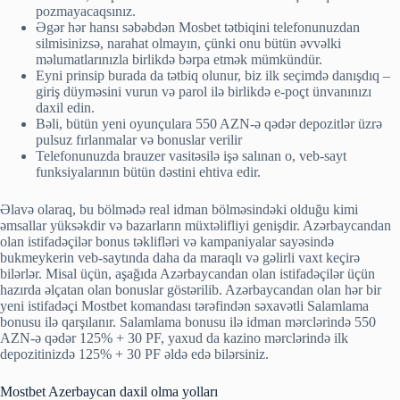
pozmayacaqsınız.
Əgər hər hansı səbəbdən Mosbet tətbiqini telefonunuzdan
silmisinizsə, narahat olmayın, çünki onu bütün əvvəlki
məlumatlarınızla birlikdə bərpa etmək mümkündür.
Eyni prinsip burada da tətbiq olunur, biz ilk seçimdə danışdıq –
giriş düyməsini vurun və parol ilə birlikdə e-poçt ünvanınızı
daxil edin.
Bəli, bütün yeni oyunçulara 550 AZN-ə qədər depozitlər üzrə
pulsuz fırlanmalar və bonuslar verilir
Telefonunuzda brauzer vasitəsilə işə salınan o, veb-sayt
funksiyalarının bütün dəstini ehtiva edir.
Əlavə olaraq, bu bölmədə real idman bölməsindəki olduğu kimi
əmsallar yüksəkdir və bazarların müxtəlifliyi genişdir. Azərbaycandan
olan istifadəçilər bonus təklifləri və kampaniyalar sayəsində
bukmeykerin veb-saytında daha da maraqlı və gəlirli vaxt keçirə
bilərlər. Misal üçün, aşağıda Azərbaycandan olan istifadəçilər üçün
hazırda əlçatan olan bonuslar göstərilib. Azərbaycandan olan hər bir
yeni istifadəçi Mostbet komandası tərəfindən səxavətli Salamlama
bonusu ilə qarşılanır. Salamlama bonusu ilə idman mərclərində 550
AZN-ə qədər 125% + 30 PF, yaxud da kazino mərclərində ilk
depozitinizdə 125% + 30 PF əldə edə bilərsiniz.
Mostbet Azerbaycan daxil olma yolları