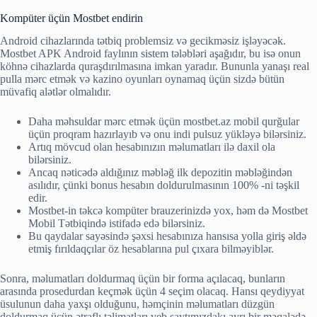
Kompüter üçün Mostbet endirin
Android cihazlarında tətbiq problemsiz və gecikməsiz işləyəcək.
Mostbet APK Android faylının sistem tələbləri aşağıdır, bu isə onun
köhnə cihazlarda quraşdırılmasına imkan yaradır. Bununla yanaşı real
pulla mərc etmək və kazino oyunları oynamaq üçün sizdə bütün
müvafiq alətlər olmalıdır.
Daha məhsuldar mərc etmək üçün mostbet.az mobil qurğular
üçün proqram hazırlayıb və onu indi pulsuz yükləyə bilərsiniz.
Artıq mövcud olan hesabınızın məlumatları ilə daxil ola
bilərsiniz.
Ancaq nəticədə aldığınız məbləğ ilk depozitin məbləğindən
asılıdır, çünki bonus hesabın doldurulmasının 100% -ni təşkil
edir.
Mostbet-in təkcə kompüter brauzerinizdə yox, həm də Mostbet
Mobil Tətbiqində istifadə edə bilərsiniz.
Bu qaydalar sayəsində şəxsi hesabınıza hansısa yolla giriş əldə
etmiş fırıldaqçılar öz hesablarına pul çıxara bilməyiblər.
Sonra, məlumatları doldurmaq üçün bir forma açılacaq, bunların
arasında prosedurdan keçmək üçün 4 seçim olacaq. Hansı qeydiyyat
üsulunun daha yaxşı olduğunu, həmçinin məlumatları düzgün
doldurmaq üçün ətraflı təlimatları veb saytımızdakı ayrı bir məqalədə