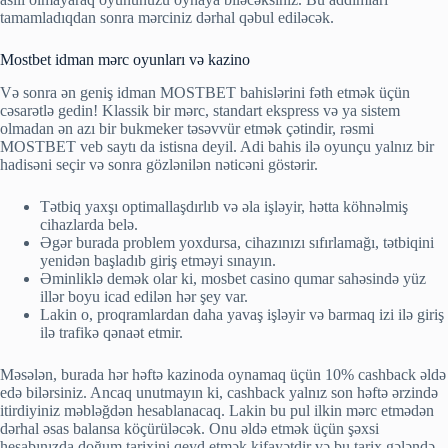
tamamladıqdan sonra mərciniz dərhal qəbul ediləcək.
Mostbet idman mərc oyunları və kazino
Və sonra ən geniş idman MOSTBET bahislərini fəth etmək üçün
cəsarətlə gedin! Klassik bir mərc, standart ekspress və ya sistem
olmadan ən azı bir bukmeker təsəvvür etmək çətindir, rəsmi
MOSTBET veb saytı da istisna deyil. Adi bahis ilə oyunçu yalnız bir
hadisəni seçir və sonra gözlənilən nəticəni göstərir.
Tətbiq yaxşı optimallaşdırlıb və əla işləyir, hətta köhnəlmiş
cihazlarda belə.
Əgər burada problem yoxdursa, cihazınızı sıfırlamağı, tətbiqini
yenidən başladıb giriş etməyi sınayın.
Əminliklə demək olar ki, mosbet casino qumar sahəsində yüz
illər boyu icad edilən hər şey var.
Lakin o, proqramlardan daha yavaş işləyir və barmaq izi ilə giriş
ilə trafikə qənaət etmir.
Məsələn, burada hər həftə kazinoda oynamaq üçün 10% cashback əldə
edə bilərsiniz. Ancaq unutmayın ki, cashback yalnız son həftə ərzində
itirdiyiniz məbləğdən hesablanacaq. Lakin bu pul ilkin mərc etmədən
dərhal əsas balansa köçürüləcək. Onu əldə etmək üçün şəxsi
hesabınızda doğum tarixini qeyd etmək kifayətdir və bu tarix gələndə