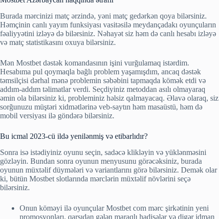
Burada mərcinizi matç ərzində, yəni matç gedərkən qoya bilərsiniz.
Həmçinin canlı yayım funksiyası vasitəsilə meydançadakı oyunçuların
fəaliyyətini izləyə də bilərsiniz. Nəhayət siz həm də canlı hesabı izləyə
və matç statistikasını oxuya bilərsiniz.
Mən Mostbet dəstək komandasının işini vurğulamaq istərdim.
Hesabıma pul qoymaqla bağlı problem yaşamışdım, ancaq dəstək
təmsilçisi dərhal mənə problemin səbəbini tapmaqda kömək etdi və
addım-addım təlimatlar verdi. Seçdiyiniz metoddan asılı olmayaraq
əmin ola bilərsiniz ki, probleminiz həlsiz qalmayacaq. Əlavə olaraq, siz
sorğunuzu müştəri xidmətlərinə veb-saytın həm masaüstü, həm də
mobil versiyası ilə göndərə bilərsiniz.
Bu icmal 2023-cü ildə yenilənmiş və etibarlıdır?
Sonra isə istədiyiniz oyunu seçin, sadəcə klikləyin və yüklənməsini
gözləyin. Bundan sonra oyunun menyusunu görəcəksiniz, burada
oyunun müxtəlif düymələri və variantlarını görə bilərsiniz. Demək olar
ki, bütün Mostbet slotlarında mərclərin müxtəlif növlərini seçə
bilərsiniz.
Onun köməyi ilə oyunçular Mostbet com mərc şirkətinin yeni
promosyonları, qarşıdan gələn maraqlı hadisələr və digər idman