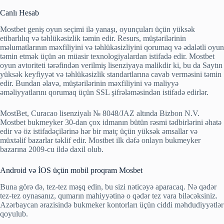
Canlı Hesab
Mostbet geniş oyun seçimi ilə yanaşı, oyunçuları üçün yüksək
etibarlılıq və təhlükəsizlik təmin edir. Resurs, müştərilərinin
məlumatlarının məxfiliyini və təhlükəsizliyini qorumaq və ədalətli oyun
təmin etmək üçün ən müasir texnologiyalardan istifadə edir. Mostbet
oyun avtoriteti tərəfindən verilmiş lisenziyaya malikdir ki, bu da Saytın
yüksək keyfiyyət və təhlükəsizlik standartlarına cavab verməsini təmin
edir. Bundan əlavə, müştərilərinin məxfiliyini və maliyyə
əməliyyatlarını qorumaq üçün SSL şifrələməsindən istifadə edirlər.
MostBet, Curacao lisenziyalı № 8048/JAZ altında Bizbon N.V.
Mostbet bukmeyker 30-dan çox idmanın bütün rəsmi tədbirlərini əhatə
edir və öz istifadəçilərinə hər bir matç üçün yüksək əmsallar və
müxtəlif bazarlar təklif edir. Mostbet ilk dəfə onlayn bukmeyker
bazarına 2009-cu ildə daxil olub.
Android və İOS üçün mobil proqram Mosbet
Buna görə də, tez-tez məşq edin, bu sizi nəticəyə aparacaq. Nə qədər
tez-tez oynasanız, qumarın mahiyyətinə o qədər tez vara biləcəksiniz.
Azərbaycan ərazisində bukmeker kontorları üçün ciddi məhdudiyyətlər
qoyulub.