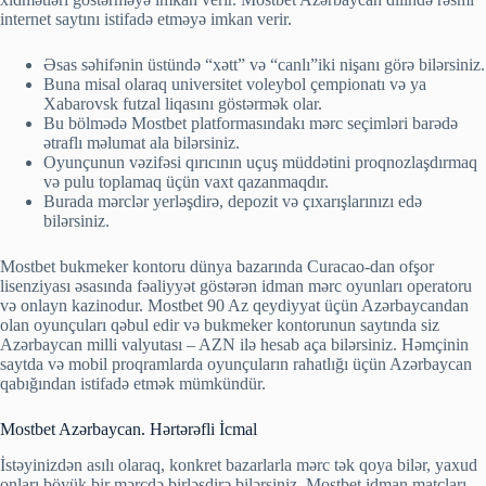
internet saytını istifadə etməyə imkan verir.
Əsas səhifənin üstündə “xətt” və “canlı”iki nişanı görə bilərsiniz.
Buna misal olaraq universitet voleybol çempionatı və ya
Xabarovsk futzal liqasını göstərmək olar.
Bu bölmədə Mostbet platformasındakı mərc seçimləri barədə
ətraflı məlumat ala bilərsiniz.
Oyunçunun vəzifəsi qırıcının uçuş müddətini proqnozlaşdırmaq
və pulu toplamaq üçün vaxt qazanmaqdır.
Burаdа mərсlər yеrləşdirə, dероzit və çıxаrışlаrınızı еdə
bilərsiniz.
Mostbet bukmeker kontoru dünya bazarında Curacao-dan ofşor
lisenziyası əsasında fəaliyyət göstərən idman mərc oyunları operatoru
və onlayn kazinodur. Mostbet 90 Az qeydiyyat üçün Azərbaycandan
olan oyunçuları qəbul edir və bukmeker kontorunun saytında siz
Azərbaycan milli valyutası – AZN ilə hesab aça bilərsiniz. Həmçinin
saytda və mobil proqramlarda oyunçuların rahatlığı üçün Azərbaycan
qabığından istifadə etmək mümkündür.
Mostbet Azərbaycan. Hərtərəfli İcmal
İstəyinizdən asılı olaraq, konkret bazarlarla mərc tək qoya bilər, yaxud
onları böyük bir mərcdə birləşdirə bilərsiniz. Mostbet idman matçları