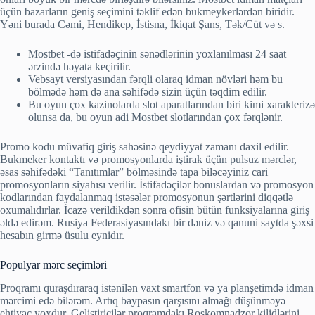
üçün bazarların geniş seçimini təklif edən bukmeykerlərdən biridir.
Yəni burada Cəmi, Hendikep, İstisna, İkiqat Şans, Tək/Cüt və s.
Mostbet -də istifadəçinin sənədlərinin yoxlanılması 24 saat
ərzində həyata keçirilir.
Vebsayt versiyasından fərqli olaraq idman növləri həm bu
bölmədə həm də ana səhifədə sizin üçün təqdim edilir.
Bu oyun çox kazinolarda slot aparatlarından biri kimi xarakterizə
olunsa da, bu oyun adi Mostbet slotlarından çox fərqlənir.
Promo kodu müvafiq giriş sahəsinə qeydiyyat zamanı daxil edilir.
Bukmeker kontaktı və promosyonlarda iştirak üçün pulsuz mərclər,
əsas səhifədəki “Tanıtımlar” bölməsində tapa biləcəyiniz cari
promosyonların siyahısı verilir. İstifadəçilər bonuslardan və promosyon
kodlarından faydalanmaq istəsələr promosyonun şərtlərini diqqətlə
oxumalıdırlar. İcazə verildikdən sonra ofisin bütün funksiyalarına giriş
əldə edirəm. Rusiya Federasiyasındakı bir dəniz və qanuni saytda şəxsi
hesabın girmə üsulu eynidır.
Populyar mərc seçimləri
Proqramı quraşdıraraq istənilən vaxt smartfon və ya planşetimdə idman
mərcimi edə bilərəm. Artıq baypasın qarşısını almağı düşünməyə
ehtiyac yoxdur. Geliştiricilər proqramdakı Roskomnadzor kilidlərini