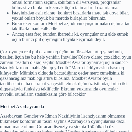
əmsal formatının seçimi, səhifənin dil versiyası, proqramlar
bölməsi və blokdan keçmək üçün təlimatlar ilə xatırlatma.
İstəyinizdən asılı olaraq, konkret bazarlarla mərc tək qoya bilər,
yaxud onları böyük bir mərcdə birləşdirə bilərsiniz.
Bukmeker kontoru Mostbet az, idman qarşıdurmaları üçün artan
təkliflərlə məni cəlb edir.
Ancaq əsas fərq bundan ibarətdir ki, oyunçular onu əldə etmək
üçün birinci pul qoymağını həyata keçirməli deyil.
Çox oyunçu real pul qazanmaq üçün bu fürsətdən artıq yararlanıb,
bəziləri üçün isə bu hələ yenidir. [newline]Əlavə olaraq çoxaldıcı oyun
zamanı təsadüfi olaraq seçilir. Mostbet Aviator oynamaq üçün sadəcə
istədiyiniz mərc məbləğini qeyd edib “Mərc et” düyməsinə basmaq
kifayətdir. Mümkün olduqda bacardığınız qədər mərc etməlisiniz ki,
qazanacağınız məbləği artıra biləsiniz. Mostbet Aviator oyun
təcrübəsini daha da rahat və çeşidli etmək üçün öz istifadəçilərinə iki
diqqətəlayiq funksiya təklif edir. Ekranın yuxarısında oyunçular
əvvəlki raundların statistikasını görə biləcəklər.
Mostbet Azərbaycan da
Azərbaycan Gənclər və İdman Nazirliyinin lisenziyasının olmaması
bukmeker kontorunun rəsmi saytına Azərbaycan oyunçularına daxil
olmaq mane olmur. Curacao lisenziyası şirkətə 150 ölkədə öz
xidmətləri göstərməyə imkan verir. Mostbet Azərbaycan dilində rəsmi