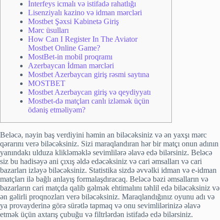
İnterfeys icmalı və istifadə rahatlığı
Lisenziyalı kazino və idman mərcləri
Mostbet Şəxsi Kabinetə Giriş
Mərc üsulları
How Can I Register In The Aviator
Mostbet Online Game?
MostBet-in mobil proqramı
Azerbaycan İdman mərcləri
Mostbet Azerbaycan giriş rəsmi saytına
MOSTBET
Mostbet Azerbaycan giriş və qeydiyyatı
Mostbet-də matçları canlı izləmək üçün
ödəniş etməliyəm?
Beləcə, nəyin baş verdiyini həmin an biləcəksiniz və ən yaxşı mərc
qərarını verə biləcəksiniz. Sizi maraqlandıran hər bir matçı onun adının
yanındakı ulduza klikləməklə sevimlilərə əlavə edə bilərsiniz. Beləcə
siz bu hadisəyə ani çıxış əldə edəcəksiniz və cari əmsalları və cari
bazarları izləyə biləcəksiniz. Statistika sizdə əvvəlki idman və e-idman
matçları ilə bağlı anlayış formalaşdıracaq. Beləcə bəzi əmsalların və
bazarların cari matçda qalib gəlmək ehtimalını təhlil edə biləcəksiniz və
ən gəlirli proqnozları verə biləcəksiniz. Maraqlandığınız oyunu adı və
ya provayderinə görə sürətlə tapmaq və onu sevimlilərinizə əlavə
etmək üçün axtarış çubuğu və filtrlərdən istifadə edə bilərsiniz.