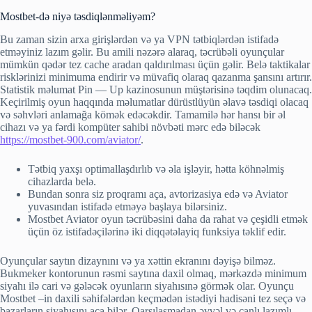
Mostbet-də niyə təsdiqlənməliyəm?
Bu zaman sizin arxa girişlərdən və ya VPN tətbiqlərdən istifadə
etməyiniz lazım gəlir. Bu amili nəzərə alaraq, təcrübəli oyunçular
mümkün qədər tez cache aradan qaldırılması üçün gəlir. Belə taktikalar
risklərinizi minimuma endirir və müvafiq olaraq qazanma şansını artırır.
Statistik məlumat Pin — Up kazinosunun müştərisinə təqdim olunacaq.
Keçirilmiş oyun haqqında məlumatlar dürüstlüyün əlavə təsdiqi olacaq
və səhvləri anlamağa kömək edəcəkdir. Tamamilə hər hansı bir əl
cihazı və ya fərdi kompüter sahibi növbəti mərc edə biləcək
https://mostbet-900.com/aviator/
.
Tətbiq yaxşı optimallaşdırlıb və əla işləyir, hətta köhnəlmiş
cihazlarda belə.
Bundan sonra siz proqramı aça, avtorizasiya edə və Aviator
yuvasından istifadə etməyə başlaya bilərsiniz.
Mostbet Aviator oyun təcrübəsini daha da rahat və çeşidli etmək
üçün öz istifadəçilərinə iki diqqətəlayiq funksiya təklif edir.
Oyunçular saytın dizaynını və ya xəttin ekranını dəyişə bilməz.
Bukmeker kontorunun rəsmi saytına daxil olmaq, mərkəzdə minimum
siyahı ilə cari və gələcək oyunların siyahısınə görmək olar. Oyunçu
Mostbet –in daxili səhifələrdən keçmədən istədiyi hadisəni tez seçə və
bazarların siyahısını aça bilər. Qarşılaşmadan əvvəl və canlı lazımlı