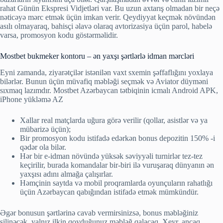
rahat Günün Ekspresi Vidjetləri var. Bu uzun axtarış olmadan bir neçə
nəticəyə mərc etmək üçün imkan verir. Qeydiyyat keçmək növündən
asılı olmayaraq, bahisçi əlavə olaraq avtorizasiya üçün parol, habelə
varsa, promosyon kodu göstərməlidir.
Mostbet bukmeker kontoru – ən yaxşı şərtlərlə idman mərcləri
Eyni zamanda, ziyarətçilər istənilən vaxt sxemin şəffaflığını yoxlaya
bilərlər. Bunun üçün müvafiq məbləği seçmək və Aviator düyməni
sıxmaq lazımdır. Mostbet Azərbaycan tətbiqinin icmalı Android APK,
iPhone yükləmə AZ
Xallar real matçlarda uğura görə verilir (qollar, asistlər və ya
mübarizə üçün);
Bir promosyon kodu istifadə edərkən bonus depozitin 150% -i
qədər ola bilər.
Hər bir e-idman növündə yüksək səviyyəli turnirlər tez-tez
keçirilir, burada komandalar bir-biri ilə vuruşaraq dünyanın ən
yaxşısı adını almağa çalışırlar.
Həmçinin saytda və mobil proqramlarda oyunçuların rahatlığı
üçün Azərbaycan qabığından istifadə etmək mümkündür.
Əgər bonusun şərtlərinə cavab vermirsinizsə, bonus məbləğiniz
silinəcək, yalnız ilkin qoyduğunuz məbləğ qalacaq. Xeyr, ancaq