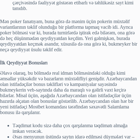
çərçivəsində fəaliyyət göstərən etibarlı və təhlükəsiz sayt kimi
tanıdıb.
Mən poker fanatıyam, buna görə də mənim üçün pokerin müxtəlif
variantlarının təklif olunduğu bir platforma tapmaq vacib idi. Ayrıca
poker bölməsi var ki, burada turnirlərdə iştirak edə bilərəm, ona görə
də heç düşünmədən qeydiyyatdan keçdim. Yeri gəlmişkən, burada
qeydiyyatdan keçmək asandır, xüsusilə də ona görə ki, bukmeyker bir
neçə qeydiyyat üsulu təklif edir.
İlk Qeydiyyat Bonusları
Əlavə olaraq, bu bölmədə real idman bölməsindəki olduğu kimi
əmsallar yüksəkdir və bazarların müxtəlifliyi genişdir. Azərbaycandan
olan istifadəçilər bonus təklifləri və kampaniyalar sayəsində
bukmeykerin veb-saytında daha da maraqlı və gəlirli vaxt keçirə
bilərlər. Misal üçün, aşağıda Azərbaycandan olan istifadəçilər üçün
hazırda əlçatan olan bonuslar göstərilib. Azərbaycandan olan hər bir
yeni istifadəçi Mostbet komandası tərəfindən səxavətli Salamlama
bonusu ilə qarşılanır.
Təqdimat kodu sizə daha çox qarşılanma təqdimatı almağa
imkan verəcək.
Əsas menyunun üstündə saytın idarə edilməsi düymələri var –