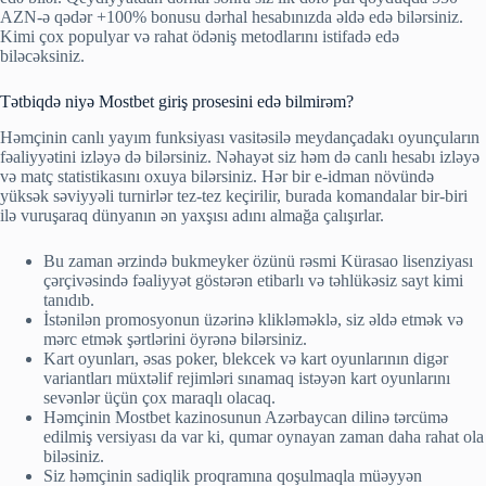
AZN-ə qədər +100% bonusu dərhal hesabınızda əldə edə bilərsiniz.
Kimi çox populyar və rahat ödəniş metodlarını istifadə edə
biləcəksiniz.
Tətbiqdə niyə Mostbet giriş prosesini edə bilmirəm?
Həmçinin canlı yayım funksiyası vasitəsilə meydançadakı oyunçuların
fəaliyyətini izləyə də bilərsiniz. Nəhayət siz həm də canlı hesabı izləyə
və matç statistikasını oxuya bilərsiniz. Hər bir e-idman növündə
yüksək səviyyəli turnirlər tez-tez keçirilir, burada komandalar bir-biri
ilə vuruşaraq dünyanın ən yaxşısı adını almağa çalışırlar.
Bu zaman ərzində bukmeyker özünü rəsmi Kürasao lisenziyası
çərçivəsində fəaliyyət göstərən etibarlı və təhlükəsiz sayt kimi
tanıdıb.
İstənilən promosyonun üzərinə klikləməklə, siz əldə etmək və
mərc etmək şərtlərini öyrənə bilərsiniz.
Kart oyunları, əsas poker, blekcek və kart oyunlarının digər
variantları müxtəlif rejimləri sınamaq istəyən kart oyunlarını
sevənlər üçün çox maraqlı olacaq.
Həmçinin Mostbet kazinosunun Azərbaycan dilinə tərcümə
edilmiş versiyası da var ki, qumar oynayan zaman daha rahat ola
biləsiniz.
Siz həmçinin sadiqlik proqramına qoşulmaqla müəyyən