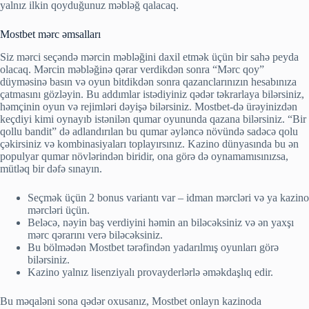
yalnız ilkin qoyduğunuz məbləğ qalacaq.
Mostbet mərc əmsalları
Siz mərci seçəndə mərcin məbləğini daxil etmək üçün bir sahə peyda
olacaq. Mərcin məbləğinə qərar verdikdən sonra “Mərc qoy”
düyməsinə basın və oyun bitdikdən sonra qazanclarınızın hesabınıza
çatmasını gözləyin. Bu addımlar istədiyiniz qədər təkrarlaya bilərsiniz,
həmçinin oyun və rejimləri dəyişə bilərsiniz. Mostbet-də ürəyinizdən
keçdiyi kimi oynayıb istənilən qumar oyununda qazana bilərsiniz. “Bir
qollu bandit” də adlandırılan bu qumar əyləncə növündə sadəcə qolu
çəkirsiniz və kombinasiyaları toplayırsınız. Kazino dünyasında bu ən
populyar qumar növlərindən biridir, ona görə də oynamamısınızsa,
mütləq bir dəfə sınayın.
Seçmək üçün 2 bonus variantı var – idman mərcləri və ya kazino
mərcləri üçün.
Beləcə, nəyin baş verdiyini həmin an biləcəksiniz və ən yaxşı
mərc qərarını verə biləcəksiniz.
Bu bölmədən Mostbet tərəfindən yadarılmış oyunları görə
bilərsiniz.
Kazino yalnız lisenziyalı provayderlərlə əməkdaşlıq edir.
Bu məqaləni sona qədər oxusanız, Mostbet onlayn kazinoda