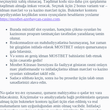
seçməyiniz xahiş olunacaq. Təqdimat kodu sizə daha çox qarşılanma
təqdimatı almağa imkan verəcək. Seçmək üçün 2 bonus variantı var –
idman mərcləri və ya kazino mərcləri üçün. Bukmeker kontoru
qeydiyyatdan keçdikdən sonra oyunçuların hesablarını yoxlamır
https://mostbet-azerbaycan-casino.com
.
Burada müxtəlif slot oyunları, həmçinin çökmə oyunları bu
kazinonun proqram təminatçıları tərəfindən yaradılaraq təmin
olunur.
Roskomnadzor-un məhdudiyyətlərinə baxmayaraq, hər zaman
bir güzgüdən istifadə edərək MOSTBET onlayn qumarxanaya
gələ bilərsiniz.
Və sonra ən geniş idman MOSTBET bahislərini fəth etmək
üçün cəsarətlə gedin!
Mostbet Kürasao lisenziyası ilə fəaliyyət göstərən rəsmi onlayn
mərc platformasıdır və istifadəçilərinə idman mərcləri və kazino
oyunları xidmətləri təklif edir.
Sadəcə söhbətə keçin, sonra isə bu prosedur üçün tələb onun
sənədlərinizi əlavə edin.
Nə qədər tez-tez oynasanız, qumarın mahiyyətinə o qədər tez vara
biləcəksiniz. Köçürmələr və əməliyyatlarla bağlı problemlərin qarşısını
almaq üçün bukmeker kontoru işçiləri üçün elan edilmiş və real
məlumatların tam uyğunluğundan əmin olmaq vacibdir. İstifadəçi