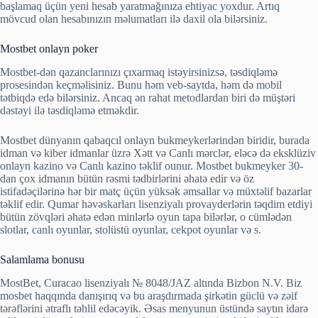
başlamaq üçün yeni hesab yaratmağınıza ehtiyac yoxdur. Artıq
mövcud olan hesabınızın məlumatları ilə daxil ola bilərsiniz.
Mostbet onlayn poker
Mostbet-dən qazanclarınızı çıxarmaq istəyirsinizsə, təsdiqləmə
prosesindən keçməlisiniz. Bunu həm veb-saytda, həm də mobil
tətbiqdə edə bilərsiniz. Ancaq ən rahat metodlardan biri də müştəri
dəstəyi ilə təsdiqləmə etməkdir.
Mostbet dünyanın qabaqcıl onlayn bukmeykerlərindən biridir, burada
idman və kiber idmanlar üzrə Xətt və Canlı mərclər, eləcə də eksklüziv
onlayn kazino və Canlı kazino təklif ounur. Mostbet bukmeyker 30-
dan çox idmanın bütün rəsmi tədbirlərini əhatə edir və öz
istifadəçilərinə hər bir matç üçün yüksək əmsallar və müxtəlif bazarlar
təklif edir. Qumar həvəskarları lisenziyalı provayderlərin təqdim etdiyi
bütün zövqləri əhatə edən minlərlə oyun tapa bilərlər, o cümlədən
slotlar, canlı oyunlar, stolüstü oyunlar, cekpot oyunlar və s.
Salamlama bonusu
MostBet, Curacao lisenziyalı № 8048/JAZ altında Bizbon N.V. Biz
mosbet haqqında danışırıq və bu araşdırmada şirkətin güclü və zəif
tərəflərini ətraflı təhlil edəcəyik. Əsas menyunun üstündə saytın idarə