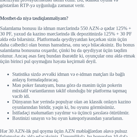
göstərilən RTP-yə uyğunluğa zəmanət verir.
Mostbet-də niyə təsdiqlənməliyəm?
Salamlama bonusu ilə idman mərclərində 550 AZN-ə qədər 125% +
30 PF, yaxud da kazino mərclərində ilk depozitinizdə 125% + 30 PF
əldə edə bilərsiniz. Platformada qeydiyyatdan keçərkən sizin üçün
daha cəlbedici olan bonus hansıdırsa, onu seçə biləcəksiniz. Bu bonus
salamlama bonusuna oxşardır, çünki bu da qeydiyyat üçün təqdim
olunur. Ancaq əsas fərq bundan ibarətdir ki, oyunçular onu əldə etmək
üçün birinci pul qoymağını həyata keçirməli deyil.
Statistika sizdə əvvəlki idman və e-idman matçları ilə bağlı
anlayış formalaşdıracaq.
Mən poker fanatıyam, buna görə də mənim üçün pokerin
müxtəlif variantlarının təklif olunduğu bir platforma tapmaq
vacib idi.
Dünyanın hər yerində populyar olan ən klassik onlayn kazino
oyunlarından biridir, yəqin ki, bu oyunu görmüsünüz.
İstifadəçi məlumatları yayılmır və üçüncü şəxslərə ötürülmür.
Bəxtinizi sınayın və bu oyun kateqoriyasından yararlanın.
Hər 30 AZN-lik pul qoyma üçün AZN məbləğlərdən əlavə pulsuz
fırlatmalar da əldə edəcəksiniz. Ümumilikdə, bu bonusdan 10 dəfə