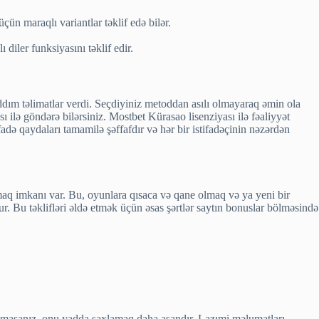
n maraqlı variantlar təklif edə bilər.
diler funksiyasını təklif edir.
ım təlimatlar verdi. Seçdiyiniz metoddan asılı olmayaraq əmin ola
ilə göndərə bilərsiniz. Mostbet Kürasao lisenziyası ilə fəaliyyət
fadə qaydaları tamamilə şəffafdır və hər bir istifadəçinin nəzərdən
q imkanı var. Bu, oyunlara qısaca və qane olmaq və ya yeni bir
. Bu təklifləri əldə etmək üçün əsas şərtlər saytın bonuslar bölməsində
dılmasanız, onu yadda saxlamaq daha asandır. Lazımi məlumatları