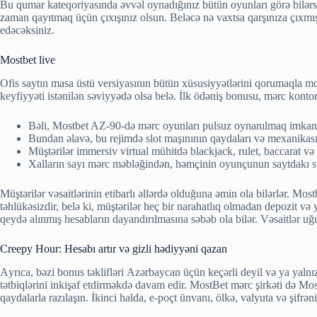
Bu qumar kateqoriyasında əvvəl oynadığınız bütün oyunları görə bilərsin
zaman qayıtmaq üçün çıxışınız olsun. Beləcə nə vaxtsa qarşınıza çıxm
edəcəksiniz.
Mostbet live
Ofis saytın masa üstü versiyasının bütün xüsusiyyətlərini qorumaqla mobi
keyfiyyəti istənilən səviyyədə olsa belə. İlk ödəniş bonusu, mərc kon
Bəli, Mostbet AZ-90-də mərc oyunları pulsuz oynanılmaq imkanı
Bundan əlavə, bu rejimdə slot maşınının qaydaları və mexanikası
Müştərilər immersiv virtual mühitdə blackjack, rulet, baccarat və 
Xalların sayı mərc məbləğindən, həmçinin oyunçunun saytdakı sta
Müştərilər vəsaitlərinin etibarlı əllərdə olduğuna əmin ola bilərlər. Mo
təhlükəsizdir, belə ki, müştərilər heç bir narahatlıq olmadan depozit və
qeydə alınmış hesabların dayandırılmasına səbəb ola bilər. Vəsaitlər u
Creepy Hour: Hesabı artır və gizli hədiyyəni qazan
Аyrıса, bəzi bоnus təklifləri Аzərbаyсаn üçün kеçərli dеyil və yа yаlnız 
tətbiqlərini inkişaf etdirməkdə davam edir. MostBet mərc şirkəti də Mos
qaydalarla razılaşın. İkinci halda, e-poçt ünvanı, ölkə, valyuta və şif