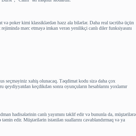
t və poker kimi klassiklərdən həzz ala bilərlər. Daha real təcrübə üçün
t rejimində mərc etməyə imkan verən yenilikçi canlı diler funksiyasını
onus seçməyiniz xahiş olunacaq. Təqdimat kodu sizə daha çox
ru qeydiyyatdan keçdikdən sonra oyunçuların hesablarını yoxlamır
idman hadisələrinin canlı yayımını təklif edir və bununla da, müştərilərə
ə təmin edir. Müştərilərin istənilən suallarını cavablandırmaq və ya