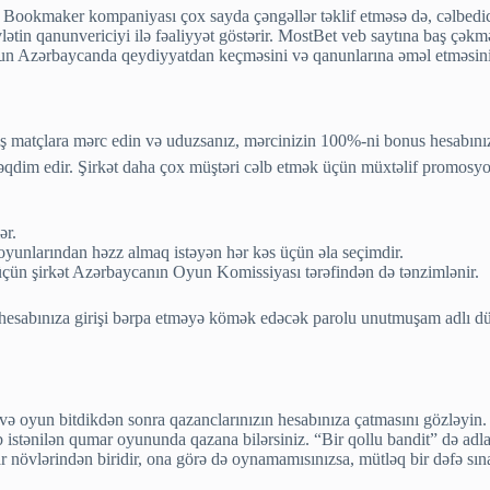
. Bookmaker kompaniyası çox sayda çəngəllər təklif etməsə də, cəlbedici 
vlətin qanunvericiyi ilə fəaliyyət göstərir. MostBet veb saytına baş çə
zinonun Azərbaycanda qeydiyyatdan keçməsini və qanunlarına əməl etməsin
iş matçlara mərc edin və uduzsanız, mərcinizin 100%-ni bonus hesabını
əqdim edir. Şirkət daha çox müştəri cəlb etmək üçün müxtəlif promosyon
ər.
yunlarından həzz almaq istəyən hər kəs üçün əla seçimdir.
 üçün şirkət Azərbaycanın Oyun Komissiyası tərəfindən də tənzimlənir.
a, hesabınıza girişi bərpa etməyə kömək edəcək parolu unutmuşam adlı 
oyun bitdikdən sonra qazanclarınızın hesabınıza çatmasını gözləyin. B
ıb istənilən qumar oyununda qazana bilərsiniz. “Bir qollu bandit” də ad
 növlərindən biridir, ona görə də oynamamısınızsa, mütləq bir dəfə sı