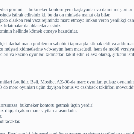
i görünür – bukmeker kontoru yeni başlayanlar və daimi müştərilər üçü
ndə iştirak edirsiniz ki, bu da on minlərlə manat ola bilər.
ədə olarkən real vaxt rejimində mərc etməyə imkan verən yenilikçi canlı 
ırlatmalar da əldə edəcəksiniz.
eminin həllində kömək etməyə hazırdırlar.
çisi dərhal mənə problemin səbəbini tapmaqda kömək etdi və addım-add
zu müştəri xidmətlərinə veb-saytın həm masaüstü, həm də mobil versiyası 
əri və kazino oyunları xidmətləri təklif edir. Əlavə olaraq, şirkətin isti
əri fərqlidir. Bəli, Mostbet AZ-90-də mərc oyunları pulsuz oynanılma
90-də mərc oyunları üçün dəyişən bonus və cashback təklifləri mövcuddur
xtarırsınızsa, bukmeker kontoru getmək üçün yerdir!
x diqqət çəkən mərc saytları arasındadır.
r.
dirəcəklər.
nız. Razılaşın ki, bir parol tapdığınız zaman və sistem tərəfindən yara