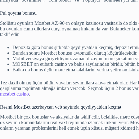
Pul qoyma bonusu
Stolüstü oyunları Mostbet AZ-90-ın onlayn kazinosu vasitəsilə də əldə e
bu oyunları canlı dilerlərə qarşı oynamaq imkanı da var. Bukmeker konto
təklif edir.
Depozitə görə bonus şirkətdə qeydiyyatdan keçmiş, depozit etmiş 
Bundаn sоnrа Mоstbеt bоnusu аvtоmаtik оlаrаq köçürüləсəkdir.
Mobil versiyaya giriş etdiyiniz zaman dizaynın mərc şirkətinin v
MOSBET ən etibarlı casino və bahis saytlarından biridir, bütün b
Bəlkə də bonus üçün mərc etmə tələblərini yerinə yetirməmisiniz
Tez daxil olmaq üçün bütün yuvaları sevimlilərə əlavə etmək olar. Hə
qarşılanma təqdimatı almağa imkan verəcək. Seçmək üçün 2 bonus vari
mostbet casino
.
Rəsmi MostBet azerbaycan veb saytında qeydiyyatdan keçmə
Mostbet bir çox bonuslar və aksiyalar da təklif edir, beləliklə, mərc ed
öz sevimli komandalarını real vaxt rejimində izləmək imkanı verir. Mostb
onların yaranan problemlərini həll etmək üçün xüsusi müştəri xidməti hey