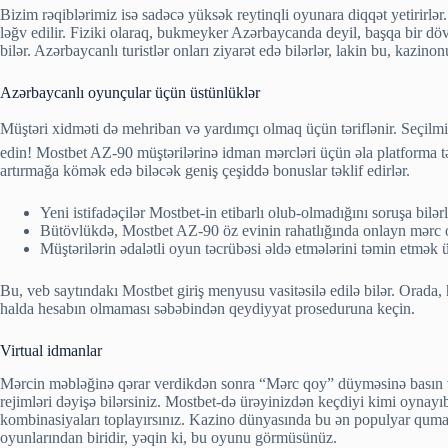
Bizim rəqiblərimiz isə sadəcə yüksək reytinqli oyunara diqqət yetirirlər
ləğv edilir. Fiziki olaraq, bukmeyker Azərbaycanda deyil, başqa bir dö
bilər. Azərbaycanlı turistlər onları ziyarət edə bilərlər, lakin bu, ka
Azərbaycanlı oyunçular üçün üstünlüklər
Müştəri xidməti də mehriban və yardımçı olmaq üçün təriflənir. Seçilm
edin! Mostbet AZ-90 müştərilərinə idman mərcləri üçün əla platforma t
artırmağa kömək edə biləcək geniş çeşiddə bonuslar təklif edirlər.
Yeni istifadəçilər Mostbet-in etibarlı olub-olmadığını soruşa bilərl
Bütövlükdə, Mostbet AZ-90 öz evinin rahatlığında onlayn mərc o
Müştərilərin ədalətli oyun təcrübəsi əldə etmələrini təmin etmək
Bu, veb saytındakı Mostbet giriş menyusu vasitəsilə edilə bilər. Orad
halda hesabın olmaması səbəbindən qeydiyyat proseduruna keçin.
Virtual idmanlar
Mərcin məbləğinə qərar verdikdən sonra “Mərc qoy” düyməsinə basın və 
rejimləri dəyişə bilərsiniz. Mostbet-də ürəyinizdən keçdiyi kimi oynay
kombinasiyaları toplayırsınız. Kazino dünyasında bu ən populyar qumar
oyunlarından biridir, yəqin ki, bu oyunu görmüsünüz.