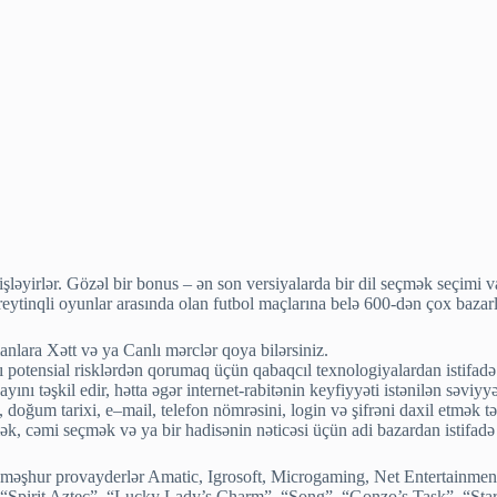
şləyirlər. Gözəl bir bonus – ən son versiyalarda bir dil seçmək seçimi va
ta reytinqli oyunlar arasında olan futbol maçlarına belə 600-dən çox baza
nlara Xətt və ya Canlı mərclər qoya bilərsiniz.
ı potensial risklərdən qorumaq üçün qabaqcıl texnologiyalardan istifadə 
nı təşkil edir, hətta əgər internet-rabitənin keyfiyyəti istənilən səviyy
doğum tarixi, e–mail, telefon nömrəsini, login və şifrəni daxil etmək tə
ək, cəmi seçmək və ya bir hadisənin nəticəsi üçün adi bazardan istifadə
məşhur provayderlər Amatic, Igrosoft, Microgaming, Net Entertainment, 
. “Spirit Aztec”, “Lucky Lady’s Charm”, “Song”, “Gonzo’s Task”, “Star