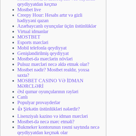
qeydiyyatdan keçmə
Mostbet live
Creepy Hour: Hesabı artır və gizli
hədiyyəni qazan
Azərbaycanlı oyunçular üçün üstünlüklər
Virtual idmanlar
MOSTBET
Esports mərcləri
Mobil telefonla qeydiyyat
Genişləndirilmiş qeydiyyat
Mostbet-də mərclərin növləri
Pulsuz mərcləri necə əldə etmək olar?
Mostbet nədir? Mostbet realdır, yoxsa
saxta?
MOSBET CASINO VƏ İDMAN
MƏRCLƏRİ
Əsl qumar oyunçularının rəyləri
Canlı
Populyar provayderlər
👍 Şirkətin üstünlükləri nələrdir?
Lisenziyalı kazino və idman mərcləri
Mostbet-də necə mərc etməli?
Bukmeker kontorunun rəsmi saytında necə
qeydiyyatdan keçmək olar