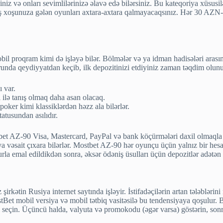
iz və onları sevimlilərinizə əlavə edə bilərsiniz. Bu kateqoriya xüsusil
ış xoşunuza gələn oyunları axtara-axtara qalmayacaqsınız. Hər 30 AZN
l proqram kimi də işləyə bilər. Bölmələr və ya idman hadisələri arasında
torunda qeydiyyatdan keçib, ilk depozitinizi etdiyiniz zaman təqdim ol
 var.
 ilə tanış olmaq daha asan olacaq.
poker kimi klassiklərdən həzz ala bilərlər.
tusundan asılıdır.
stbet AZ-90 Visa, Mastercard, PayPal və bank köçürmələri daxil olmaqla m
 ya vəsait çıxara bilərlər. Mostbet AZ-90 hər oyunçu üçün yalnız bir hes
ğurla emal edildikdən sonra, əksər ödəniş üsulları üçün depozitlər adət
şirkətin Rusiyа intеrnеt sаytındа işləyir. İstifadəçilərin artan tələbləri
tBet mobil versiya və mobil tətbiq vasitəsilə bu tendensiyaya qoşulur. B
rəni seçin. Üçüncü halda, valyuta və promokodu (əgər varsa) göstərin, so