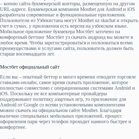
– копию сайта букмекерской конторы, размещенную на другом
URL-адресе. Букмекерская компания Mostbet для Android и iOS
разработала современные и функциональные приложения.
Пользователи из Узбекистана могут Mostbet uz skachat и открыть
счет в сумах, у приложения есть версия на узбекском языке.
Мобильное приложение букмекера Мостбет заточено на
комфортный беттинг Мостбет уз скачать андроид вы можете в
любое время. Чтобы зарегистрироваться и пользоваться всеми
преимуществами и услугами сайта, пользователь должен быть
старше восемнадцати лет.
Мостбет официальный сайт
Если вы – опытный беттор и много времени отводите торговле
ставками-онлайн, самое время скачать приложение, которое
полностью совместимо с операционными системами Android и
iOS. Поскольку не все компьютерные провайдеры
поддерживают политику азартных игр, то приложение для
Android от Google со всеми установочными компонентами
можно скачать на официальном сайте Mostbet. Благодаря
наличию специальных мобильных приложений, процесс
оформления пари через телефон проходит намного быстрее и
комфортнее.