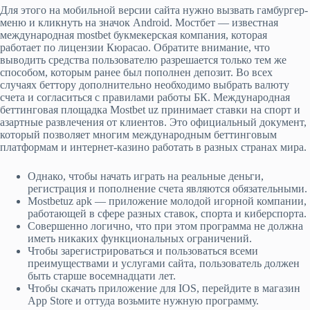
Для этого на мобильной версии сайта нужно вызвать гамбургер-
меню и кликнуть на значок Android. Мостбет — известная
международная mostbet букмекерская компания, которая
работает по лицензии Кюрасао. Обратите внимание, что
выводить средства пользователю разрешается только тем же
способом, которым ранее был пополнен депозит. Во всех
случаях беттору дополнительно необходимо выбрать валюту
счета и согласиться с правилами работы БК. Международная
беттинговая площадка Mostbet uz принимает ставки на спорт и
азартные развлечения от клиентов. Это официальный документ,
который позволяет многим международным беттинговым
платформам и интернет-казино работать в разных странах мира.
Однако, чтобы начать играть на реальные деньги,
регистрация и пополнение счета являются обязательными.
Mostbetuz apk — приложение молодой игорной компании,
работающей в сфере разных ставок, спорта и киберспорта.
Совершенно логично, что при этом программа не должна
иметь никаких функциональных ограничений.
Чтобы зарегистрироваться и пользоваться всеми
преимуществами и услугами сайта, пользователь должен
быть старше восемнадцати лет.
Чтобы скачать приложение для IOS, перейдите в магазин
App Store и оттуда возьмите нужную программу.