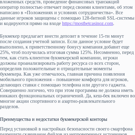
вложенных средств, проведение финансовых транзакций
оператор полностью отвечает перед своими клиентами, об этом
написано в «Положениях и условиях сотрудничества». Все
данные игроков защищены с помощью 128-битной SSL-системы
и кодируются прямо на входе
https://mostbetcasinoz.com
.
Букмекер предлагает внести депозит в течение 15-ти минут
после создания учетной записи. Если данное условие будет
выполнено, к приветственному бонусу компания добавит еще
25%, чтоб получилась итоговая сумма 125%. Несомненно, перед
тем, как стать клиентом букмекерской компании, игроки
должны проанализировать работу ресурса со всех сторон,
определив положительные и отрицательные моменты
букмекера. Как уже отмечалось, главная причина появления
мобильного приложения – повышение комфорта для игроков,
делающих ставки с помощью телефона или другого гаджета.
Совершенно логично, что при этом программа не должна иметь
никаких функциональных ограничений. Да, кеш-бек включен во
многие акции спортивного и азартно-развлекательного
разделов.
Преимущества и недостатки букмекерской конторы
Перед установкой в настройках безопасности своего смартфона
разрешите скачивание файлов из непроверенных источников,