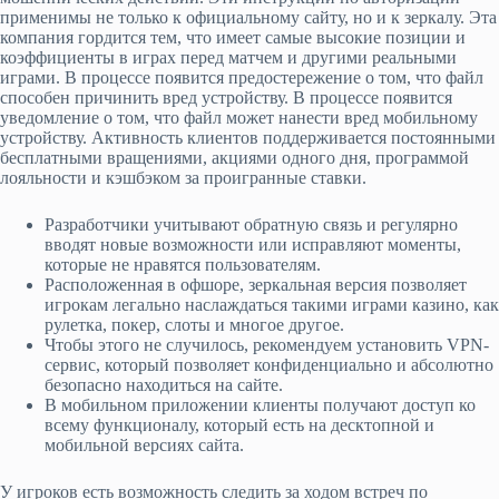
применимы не только к официальному сайту, но и к зеркалу. Эта
компания гордится тем, что имеет самые высокие позиции и
коэффициенты в играх перед матчем и другими реальными
играми. В процессе появится предостережение о том, что файл
способен причинить вред устройству. В процессе появится
уведомление о том, что файл может нанести вред мобильному
устройству. Активность клиентов поддерживается постоянными
бесплатными вращениями, акциями одного дня, программой
лояльности и кэшбэком за проигранные ставки.
Разработчики учитывают обратную связь и регулярно
вводят новые возможности или исправляют моменты,
которые не нравятся пользователям.
Расположенная в офшоре, зеркальная версия позволяет
игрокам легально наслаждаться такими играми казино, как
рулетка, покер, слоты и многое другое.
Чтобы этого не случилось, рекомендуем установить VPN-
сервис, который позволяет конфиденциально и абсолютно
безопасно находиться на сайте.
В мобильном приложении клиенты получают доступ ко
всему функционалу, который есть на десктопной и
мобильной версиях сайта.
У игроков есть возможность следить за ходом встреч по