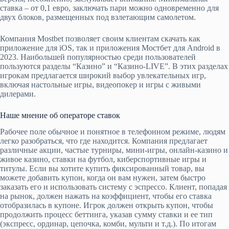
ставка – от 0,1 евро, заключать пари можно одновременно для
двух блоков, размещенных под взлетающим самолетом.
Компания Mostbet позволяет своим клиентам скачать как
приложение для iOS, так и приложения Мостбет для Android в
2023. Наибольшей популярностью среди пользователей
пользуются разделы “Казино” и “Казино-LIVE”. В этих разделах
игрокам предлагается широкий выбор увлекательных игр,
включая настольные игры, видеопокер и игры с живыми
дилерами.
Наше мнение об операторе ставок
Рабочее поле обычное и понятное в телефонном режиме, людям
легко разобраться, что где находится. Компания предлагает
различные акции, частые турниры, мини-игры, онлайн-казино и
живое казино, ставки на футбол, киберспортивные игры и
титулы. Если вы хотите купить фиксированный товар, вы
можете добавить купон, когда он вам нужен, затем быстро
заказать его и использовать систему с эспрессо. Клиент, попадая
на рынок, должен нажать на коэффициент, чтобы его ставка
отобразилась в купоне. Игрок должен открыть купон, чтобы
продолжить процесс беттинга, указав сумму ставки и ее тип
(экспресс, ординар, цепочка, комби, мульти и т.д.). По итогам