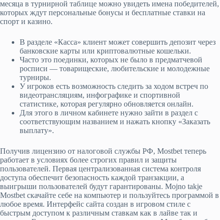
месяца в турнирной таблице можно увидеть имена победителей,
которых ждут персональные бонусы и бесплатные ставки на
спорт и казино.
В разделе «Касса» клиент может совершить депозит через
банковские карты или криптовалютные кошельки.
Часто это поединки, которых не было в предматчевой
росписи — товарищеские, любительские и молодежные
турниры.
У игроков есть возможность следить за ходом встреч по
видеотрансляциям, инфографике и спортивной
статистике, которая регулярно обновляется онлайн.
Для этого в личном кабинете нужно зайти в раздел с
соответствующим названием и нажать кнопку «Заказать
выплату».
Получив лицензию от налоговой службы РФ, Mostbet теперь
работает в условиях более строгих правил и защиты
пользователей. Первая централизованная система контроля
доступа обеспечит безопасность каждой транзакции, а
выигрыши пользователей будут гарантированы. Mojno takje
Mostbet скачайте себе на компьютер и пользуйтесь программой в
любое время. Интерфейс сайта создан в игровом стиле с
быстрым доступом к различным ставкам как в лайве так и