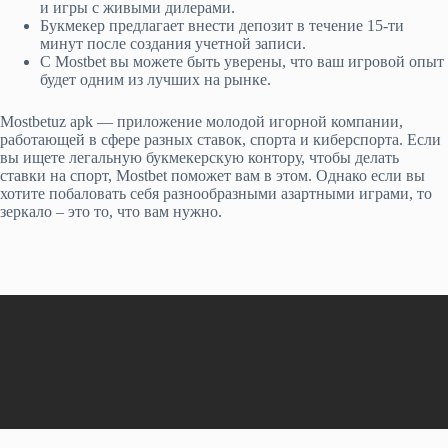
и игры с живыми дилерами.
Букмекер предлагает внести депозит в течение 15-ти
минут после создания учетной записи.
С Mostbet вы можете быть уверены, что ваш игровой опыт
будет одним из лучших на рынке.
Mostbetuz apk — приложение молодой игорной компании,
работающей в сфере разных ставок, спорта и киберспорта. Если
вы ищете легальную букмекерскую контору, чтобы делать
ставки на спорт, Mostbet поможет вам в этом. Однако если вы
хотите побаловать себя разнообразными азартными играми, то
зеркало – это то, что вам нужно.