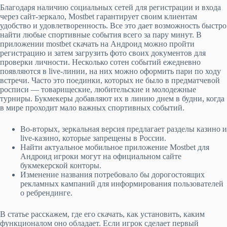
Благодаря наличию социальных сетей для регистрации и входа
через сайт-зеркало, Mostbet гарантирует своим клиентам
удобство и удовлетворенность. Все это дает возможность быстро
найти любые спортивные события всего за пару минут. В
приложении mostbet скачать на Андроид можно пройти
регистрацию и затем загрузить фото своих документов для
проверки личности. Несколько сотен событий ежедневно
появляются в live-линии, на них можно оформить пари по ходу
встречи. Часто это поединки, которых не было в предматчевой
росписи — товарищеские, любительские и молодежные
турниры. Букмекеры добавляют их в линию днем в будни, когда
в мире проходит мало важных спортивных событий.
Во-вторых, зеркальная версия предлагает разделы казино и
live-казино, которые запрещены в России.
Найти актуальное мобильное приложение Mostbet для
Андроид игроки могут на официальном сайте
букмекерской конторы.
Изменение названия потребовало бы дорогостоящих
рекламных кампаний для информирования пользователей
о ребрендинге.
В статье расскажем, где его скачать, как установить, каким
функционалом оно обладает. Если игрок сделает первый