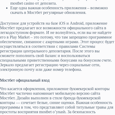
mostbet casino от депозита.
Еще одна важная особенность приложения – возможно
скачать в Мостбет регулярные обновления.
Доступное для устройств на базе iOS и Android, приложение
Мостбет предлагает все возможности официального сайта в
легкодоступном формате. И не волнуйтесь, если вы не найдете
его в Play Market – это потому, что там запрещено программное
обеспечение, связанное с азартными играми. Этот процесс будет
осуществляться в соответствии с правилами Системы
регистрации центрального депозитария. После этого вы
сможете пополнить свой баланс и воспользоваться
специальными приветственными бонусами на бонусном счете.
Зеркало предлагает регистрацию через социальные сети,
электронную почту или даже номер телефона.
Мостбет официальный вход
Что касается оформления, приложение букмекерской конторы
Мостбет частично напоминает мобильную версию сайта
Мостбет. Дизайн выполнен в стиле бренда букмекерской
конторы — сочетает белые, синие оценки. Важная особенность
программы в том, что представляют собой титульные травы для
простоты восприятия mostbet o’ynash. За безопасность