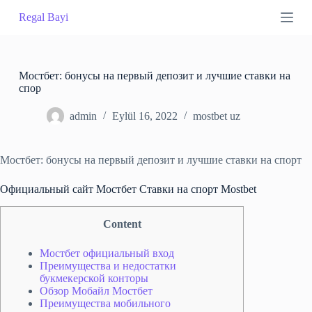
S
Regal Bayi
k
i
p
t
o
Мостбет: бонусы на первый депозит и лучшие ставки на
c
спор
o
n
admin
Eylül 16, 2022
mostbet uz
t
e
n
Мостбет: бонусы на первый депозит и лучшие ставки на спорт
t
Официальный сайт Мостбет Ставки на спорт Mostbet
Content
Мостбет официальный вход
Преимущества и недостатки
букмекерской конторы
Обзор Мобайл Мостбет
Преимущества мобильного