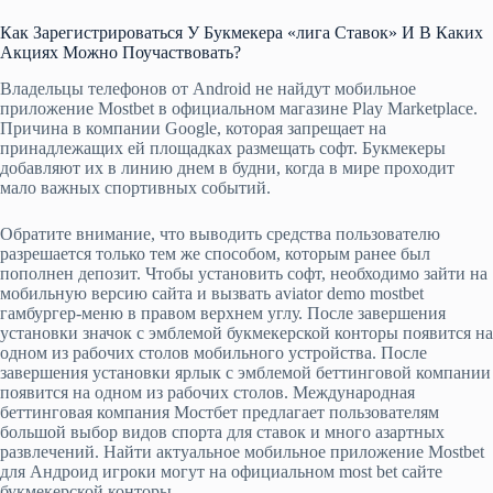
Как Зарегистрироваться У Букмекера «лига Ставок» И В Каких
Акциях Можно Поучаствовать?
Владельцы телефонов от Android не найдут мобильное
приложение Mostbet в официальном магазине Play Marketplace.
Причина в компании Google, которая запрещает на
принадлежащих ей площадках размещать софт. Букмекеры
добавляют их в линию днем в будни, когда в мире проходит
мало важных спортивных событий.
Обратите внимание, что выводить средства пользователю
разрешается только тем же способом, которым ранее был
пополнен депозит. Чтобы установить софт, необходимо зайти на
мобильную версию сайта и вызвать aviator demo mostbet
гамбургер-меню в правом верхнем углу. После завершения
установки значок с эмблемой букмекерской конторы появится на
одном из рабочих столов мобильного устройства. После
завершения установки ярлык с эмблемой беттинговой компании
появится на одном из рабочих столов. Международная
беттинговая компания Мостбет предлагает пользователям
большой выбор видов спорта для ставок и много азартных
развлечений. Найти актуальное мобильное приложение Mostbet
для Андроид игроки могут на официальном most bet сайте
букмекерской конторы.