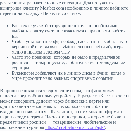
разъяснения, решают спорные ситуации. Для получения
выигрыша клиенту Mostbet com необходимо в личном кабинете
перейти на вкладку «Вывести со счета».
Во всех случаях беттору дополнительно необходимо
выбрать валюту счета и согласиться с правилами работы
БК.
Чтобы установить софт, необходимо зайти на мобильную
версию сайта и вызвать aviator demo mostbet гамбургер-
меню в правом верхнем углу.
Часто это поединки, которых не было в предматчевой
росписи — товарищеские, любительские и молодежные
турниры.
Букмекеры добавляют их в линию днем в будни, когда в
мире проходит мало важных спортивных событий.
В процессе появится уведомление о том, что файл может
нанести вред мобильному устройству. В разделе «Касса» клиент
может совершить депозит через банковские карты или
криптовалютные кошельки. Несколько сотен событий
ежедневно появляются в live-линии, на них можно оформить
пари по ходу встречи. Часто это поединки, которых не было в
предматчевой росписи — товарищеские, любительские и
молодежные турниры
https://mostbetuzkirish.com/apk/
.