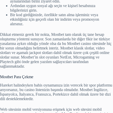
aynalarından birini ziyaret edin.
Ardından uygun sosyal ağı seçin ve kişisel hesabınıza
bilgilerinizi girin.
Bir kod girdiğinizde, özellikle satın alma işleminiz veya
etkinliğiniz için geçerli olan bir indirim veya promosyon
alırsınız.
Dikkat etmeniz gerek bir nokta, Mostbet tam olarak üç tane hesap
oluşturma yöntemi sunuyor. Son zamanlarda bir diğer fikir ise türkiye
yasalarına aykırı olduğu yönde olsa da bu Mostbet casino sitesinde hiç
bir sorun olmadığını belirtmek isteriz. Mostbet klasik slotlar, video
slotları ve aşamalı jackpot slotları dahil olmak üzere çok çeşitli online
slotlar sunar. Mostbet’in slot oyunları NetEnt, Microgaming ve
Playtech gibi önde gelen yazılım sağlayıcıları tarafından
sağlanmaktadır.
Mostbet Para Çekme
Hareket halindeyken bahis oynamanıza izin verecek bir spor platformu
arıyorsanız, bu casino listenizin başında olmalıdır. Mostbet İngilizce,
İspanyolca, İtalyanca, Fransızca, Portekizce dahil olmak üzere bir dizi
dili desteklemektedir.
Web sitesinin mobil versiyonuna erişmek için web sitesini mobil