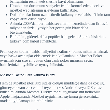
bahisçisinin resmi web sitesine kayıt olmalısınız.
Hesabınızın durumunu saniyeler içinde kontrol edebilecek ve
mostbet web sitesinin işlevlerini kullanabile.
Dolandırıcılar bunu uzun süredir kullanıyor ve bahis ofisinin tam
kopyalarını oluşturuyor.
Aslında 2009’dan beri bahis severlerin hizmetinde olan firma, 1
milyondan fazla üyesiyle her geçen gün biraz daha
büyümektedir.
Bu bölüm, giderek daha popüler hale gelen eSpor bahislerini -
turkey4.com kabul etmektedir.
Promosyon kodları, bahis maliyetini azaltmak, bonus miktarları almak
veya başka avantajlar elde etmek için kullanılabilir. Mostbet Poker
oynamak için size en uygun olan canlı poker masasını seçip,
bahislerinizi koyabilir ve oynayabilirsiniz.
Mostbet Casino Para Yatırma İşlemi
Hem de Mostbet sitesi gibi siteler olduğu müddetçe daha da çok ilgi
görmeye devam edecektir. İsteyen herkes Android veya iOS cihaz
kullanımı altında Mostbet Türkiye mobil uygulamasını indirebilir.
Apple mağazasında Mostbet uygulaması sayfasına geleceksiniz,
oradan uygulamayı indirebilirsiniz.