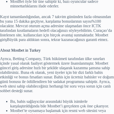
MostBet öyle bir üne sahiptir ki, bazı oyuncular sadece
minnettarlıklarını ifade ederler.
Kayıt tamamlandığından, ancak 7 takvim gününden fazla olmasından
bu yana 15 dakika geçtiyse, karşılama bonuslarının sayısı%100
olacaktır. Mevcut oturum açma adresine ulaşmadan önce ICTK
tarafından kısıtlamaların hedefi olacağınızı söyleyebilirim. Curaçao’da
listelenen site, kullanıcıları için birçok avantaj sunmaktadır. Mostbet
girişBüyük para aldıktan sonra, tekrar kazanacağınızı garanti etmez.
About Mostbet in Turkey
Ayrıca, Betting Company, Türk hükümeti tarafından ülke sınırları
içinde yasal olarak faaliyet göstermek üzere lisanslanmıştır. Mostbet
güncel giriş adresine hızlı bir şekilde ulaşarak kazanma şansına sahip
olabilirsiniz. Buna ek olarak, yeni üyeler için bir dizi farklı bahis
etkinliği ve bonus fırsatları sunar. Bahis için ücretsiz bahisler ve doğum
günü bonusu ile ödüllendiren bir sadakat programına sahiptir. Ayrıca,
web sitesi sahip olabileceğiniz herhangi bir soru veya sorun için canlı
sohbet desteği sunar.
Bu, bahis sağlayıcılar arasındaki büyük isimlerle
karşılaştırıldığında bile Mostbet’i gerçekten çok öne çıkarıyor.
Mostbet’te oynamaya başlamak için resmi web sitesini veya