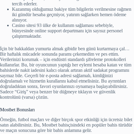
tercih ederler.
Kazanmış olduğumuz bakiye tüm bilgilerin verilmesine rağmen
iki gündür hesaba geçmiyor, yatırım sağlarken hemen ödeme
alınıyor.
Casino sitesi 93 ülke de kullanım sağlaması sebebiyle,
bünyesinde online support departmanı için sayısız personel
çalıştırmaktadır.
İçin bir bakkaldan yumurta almak gibidir ben günü kurtarmaya çal…
Bir haftalık mücadele sonunda paramı çekemedim ve pes ettim.
Verilerinizi korumak – için endüstri standardı şifreleme protokolleri
kullanırlar. Bu, bir oyuncunun yaptığı her eylemi hesaba katan ve tüm
bahislerde nakit iadesini kalıcı olarak artıran aktif sadakat programını
saymaz bile. Geçerli bir e-posta adresi sağlamalı, kimliğinizi
doğrulamalı ve hizmetin kurallarını kabul etmelisiniz. Bu ayrıntıları
doğruladıktan sonra, favori oyunlarınızı oynamaya başlayabilirsiniz.
Sadece “Giriş” veya benzer bir düğmeye tıklayın ve güvenlik
kontrolünü (varsa) çözün.
Mostbet Bonusları
Örneğin, futbol maçları ve diğer birçok spor etkinliği için ücretsiz bilet
satın alabilirsiniz. Bu, Mostbet bahisçisindeki en popüler bahis türüdür
ve maçın sonucuna göre bir bahis anlamına gelir.