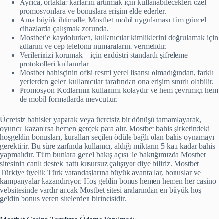
Ayrıca, ortaklar kârlarını artırmak için kullanabilecekleri özel
promosyonlara ve bonuslara erişim elde ederler.
Ama büyük ihtimalle, Mostbet mobil uygulaması tüm güncel
cihazlarda çalışmak zorunda.
Mostbet’e kaydolurken, kullanıcılar kimliklerini doğrulamak için
adlarını ve cep telefonu numaralarını vermelidir.
Verilerinizi korumak – için endüstri standardı şifreleme
protokolleri kullanırlar.
Mostbet bahisçinin ofisi resmi yerel lisansı olmadığından, farklı
yerlerden gelen kullanıcılar tarafından ona erişim sınırlı olabilir.
Promosyon Kodlarının kullanımı kolaydır ve hem çevrimiçi hem
de mobil formatlarda mevcuttur.
Ücretsiz bahisler yaparak veya ücretsiz bir dönüşü tamamlayarak,
oyuncu kazanırsa hemen gerçek para alır. Mostbet bahis şirketindeki
hoşgeldin bonusları, kuralları seçilen ödüle bağlı olan bahis oynamayı
gerektirir. Bu süre zarfında kullanıcı, aldığı miktarın 5 katı kadar bahis
yapmalıdır. Tüm bunlara genel bakış açısı ile baktığımızda Mostbet
sitesinin canlı destek hattı kusursuz çalışıyor diye biliriz. Mostbet
Türkiye üyelik Türk vatandaşlarına büyük avantajlar, bonuslar ve
kampanyalar kazandırıyor. Hoş geldin bonus hemen hemen her casino
vebsitesinde vardır ancak Mostbet sitesi aralarından en büyük hoş
geldin bonus veren sitelerden birincisidir.