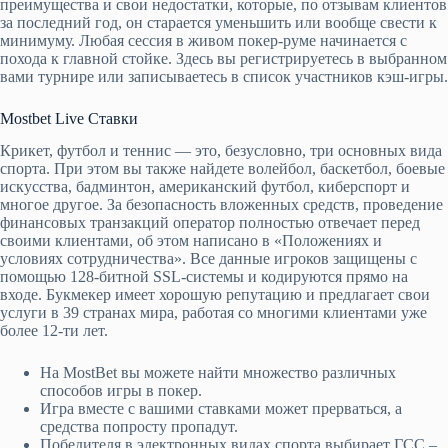
преимущества и свои недостатки, которые, по отзывам клиентов
за последний год, он старается уменьшить или вообще свести к
минимуму. Любая сессия в живом покер-руме начинается с
похода к главной стойке. Здесь вы регистрируетесь в выбранном
вами турнире или записываетесь в список участников кэш-игры.
Mostbet Live Ставки
Крикет, футбол и теннис — это, безусловно, три основных вида
спорта. При этом вы также найдете волейбол, баскетбол, боевые
искусства, бадминтон, американский футбол, киберспорт и
многое другое. За безопасность вложенных средств, проведение
финансовых транзакций оператор полностью отвечает перед
своими клиентами, об этом написано в «Положениях и
условиях сотрудничества». Все данные игроков защищены с
помощью 128-битной SSL-системы и кодируются прямо на
входе. Букмекер имеет хорошую репутацию и предлагает свои
услуги в 39 странах мира, работая со многими клиентами уже
более 12-ти лет.
На MostBet вы можете найти множество различных
способов игры в покер.
Игра вместе с вашими ставками может прерваться, а
средства попросту пропадут.
Победителя в электронных видах спорта выбирает ГСС –