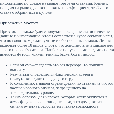
информацию по сделке на рынке торговли ставками. Клиент,
попадая на рынок, должен нажать на коэффициент, чтобы его
ставка отобразилась в купоне.
Приложение Мостбет
При этом вы также будете получать последние статистические
данные и информацию, чтобы оставаться в курсе событий игры,
что позволит вам делать умные и обоснованные ставки. Линия
включает более 18 видов спорта, что довольно впечатляюще для
такого нового букмекера. Наиболее популярными видами спорта
являются футбол, хоккей, теннис, баскетбол и гандбол.
Если он сможет сделать это без перебора, то получит
выплату.
Результаты определяются фактической удачей в
присутствии дилера, ведущего игру.
К сожалению, в нашей стране сделки по ставкам являются
частью игорного бизнеса, запрещенного на
законодательном уровне.
Таким образом, для игроков, которые хотят окунуться в
атмосферу живого казино, не выходя из дома, живая
онлайн рулетка предоставляет такую возможность.