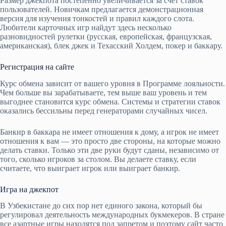
Размер джекпота постепенно увеличивается за счет ставок
пользователей. Новичкам предлагается демонстрационная
версия для изучения тонкостей и правил каждого слота.
Любители карточных игр найдут здесь несколько
разновидностей рулетки (русская, европейская, французская,
американская), блек джек и Техасский Холдем, покер и баккару.
Регистрация на сайте
Курс обмена зависит от вашего уровня в Программе лояльности.
Чем больше вы зарабатываете, тем выше ваш уровень и тем
выгоднее становится курс обмена. Системы и стратегии ставок
оказались бессильны перед генераторами случайных чисел.
Банкир в баккара не имеет отношения к дому, а игрок не имеет
отношения к вам — это просто две стороны, на которые можно
делать ставки. Только эти две руки будут сданы, независимо от
того, сколько игроков за столом. Вы делаете ставку, если
считаете, что выиграет игрок или выиграет банкир.
Игра на джекпот
В Узбекистане до сих пор нет единого закона, который бы
регулировал деятельность международных букмекеров. В стране
все азартные игры находятся под запретом и поэтому сайт часто