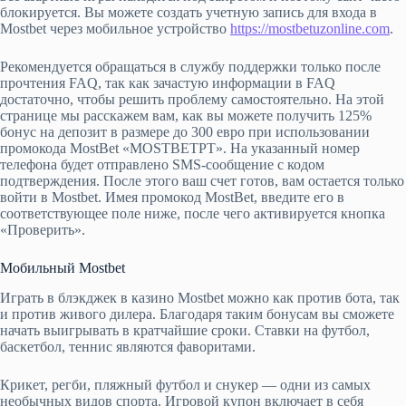
блокируется. Вы можете создать учетную запись для входа в
Mostbet через мобильное устройство
https://mostbetuzonline.com
.
Рекомендуется обращаться в службу поддержки только после
прочтения FAQ, так как зачастую информации в FAQ
достаточно, чтобы решить проблему самостоятельно. На этой
странице мы расскажем вам, как вы можете получить 125%
бонус на депозит в размере до 300 евро при использовании
промокода MostBet «MOSTBETPT». На указанный номер
телефона будет отправлено SMS-сообщение с кодом
подтверждения. После этого ваш счет готов, вам остается только
войти в Mostbet. Имея промокод MostBet, введите его в
соответствующее поле ниже, после чего активируется кнопка
«Проверить».
Мобильный Mostbet
Играть в блэкджек в казино Mostbet можно как против бота, так
и против живого дилера. Благодаря таким бонусам вы сможете
начать выигрывать в кратчайшие сроки. Ставки на футбол,
баскетбол, теннис являются фаворитами.
Крикет, регби, пляжный футбол и снукер — одни из самых
необычных видов спорта. Игровой купон включает в себя