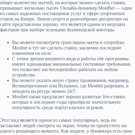
общее количество матчей, на которые можно сделать ставки,
превышает несколько тысяч. Онлайн-букмекер MostBet — один
из самых надежных поставщиков услуг в сфере спортивных
ставок на Кипре. Линия спорта и разнообразие дисциплин на
сайте представлены хорошо, что является одним из ведущих
факторов при выборе игроками букмекерской конторы.
Вы можете посмотреть трансляцию матча в спортбуке
Mostbet и тут же сделать ставку, заключив последние
изменения на поле.
С точки зрения внешнего вида и работы обе программы
имеют одинаковые минимальные системные требования,
что позволяет им бесперебойно работать на любом
устройстве.
Вы можете указать иную страну проживания, например,
Великобританию или Испанию, где Mostbet разрешен, и
заходить на ресурс можно 24/7.
Mostbet также предлагает хорошо развитые live-ставки,
которые в последние годы приобрели значительную
популярность среди португальских игроков.
Этот вид является одним из самых популярных, ведь он
заставляет людей смотреть на экран, чтобы не пропустить ни
одного решающего момента. Как видите, у букмекера есть свои