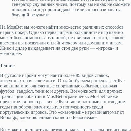
генератор случайных чисел, поэтому вы никак не сможете
повлиять на ход происходящего или спрогнозировать
будущий результат.
На MostBet вы можете найти множество различных способов
игры в покер. Однако первая игра в большинстве игр казино
может быть немного запутанной, независимо от того, сколько
времени вы посвятили онлайн-покеру или домашним играм.
Живой дилер выкладывает на стол две руки — «игрока» и
«банкира».
Теннис
В футболе игроки могут найти более 85 видов ставок,
доступных на высшие лиги. Онлайн-букмекер предлагает live
ставки на многочисленные спортивные события, включая
футбол, гандбол, теннис и другие. Возможности для прямых
трансляций событий в MostBet ограничены. Mostbet также
предлагает хорошо развитые live-ставки, которые в последние
годы приобрели значительную популярность среди
португальских игроков. Это «сказочный» игровой автомат от
Booongo, вдохновленный сказкой о Белоснежке.
Вы можете поставить на результат матча, на отдельного игрока и