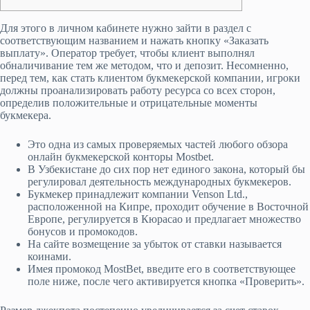
Для этого в личном кабинете нужно зайти в раздел с
соответствующим названием и нажать кнопку «Заказать
выплату». Оператор требует, чтобы клиент выполнял
обналичивание тем же методом, что и депозит. Несомненно,
перед тем, как стать клиентом букмекерской компании, игроки
должны проанализировать работу ресурса со всех сторон,
определив положительные и отрицательные моменты
букмекера.
Это одна из самых проверяемых частей любого обзора
онлайн букмекерской конторы Mostbet.
В Узбекистане до сих пор нет единого закона, который бы
регулировал деятельность международных букмекеров.
Букмекер принадлежит компании Venson Ltd.,
расположенной на Кипре, проходит обучение в Восточной
Европе, регулируется в Кюрасао и предлагает множество
бонусов и промокодов.
На сайте возмещение за убыток от ставки называется
коинами.
Имея промокод MostBet, введите его в соответствующее
поле ниже, после чего активируется кнопка «Проверить».