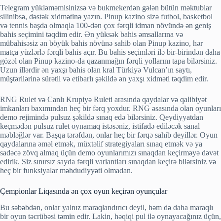
Telegram yükləməmisinizsə və bukmekerdən gələn bütün məktublar
silinibsə, dəstək xidmətinə yazın. Pinup kazino sizə futbol, ​​basketbol
və tennis başda olmaqla 100-dən çox fərqli idman növündə ən geniş
bahis seçimini təqdim edir. Ən yüksək bahis əmsallarına və
mübahisəsiz ən böyük bahis növünə sahib olan Pinup kazino, hər
matça yüzlərlə fərqli bahis açır. Bu bahis seçimləri ilə bir-birindən daha
gözəl olan Pinup kazino-da qazanmağın fərqli yollarını tapa bilərsiniz.
Uzun illərdir ən yaxşı bahis olan kral Türkiyə Vulcan’ın saytı,
müştərilərinə sürətli və etibarlı şəkildə ən yaxşı xidməti təqdim edir.
RNG Rulet və Canlı Krupiyə Ruleti arasında qaydalar və qalibiyət
imkanları baxımından heç bir fərq yoxdur. RNG əsasında olan oyunları
demo rejimində pulsuz şəkildə sınaq edə bilərsiniz. Qeydiyyatdan
keçmədən pulsuz rulet oynamaq istəsəniz, istifadə ediləcək sanal
məbləğlər var. Başqa tərəfdən, onlar heç bir fərqə sahib deyillər. Oyun
qaydalarına əməl etmək, müxtəlif strategiyaları sınaq etmək və ya
sadəcə zövq almaq üçün demo oyunlarımızı sınaqdan keçirməyə dəvət
edirik. Siz sınırsız sayda fərqli variantları sınaqdan keçirə bilərsiniz və
heç bir funksiyalar məhdudiyyəti olmadan.
Çempionlar Liqasında ən çox oyun keçirən oyunçular
Bu səbəbdən, onlar yalnız maraqlandırıcı deyil, həm də daha maraqlı
bir oyun təcrübəsi təmin edir. Lakin, həqiqi pul ilə oynayacağınız üçün,