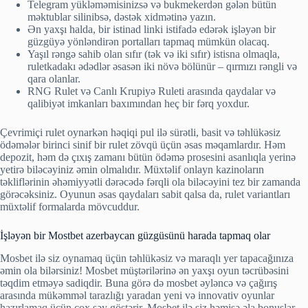
Telegram yükləməmisinizsə və bukmekerdən gələn bütün
məktublar silinibsə, dəstək xidmətinə yazın.
Ən yaxşı halda, bir istinad linki istifadə edərək işləyən bir
güzgüyə yönləndirən portalları tapmaq mümkün olacaq.
Yaşıl rəngə sahib olan sıfır (tək və iki sıfır) istisna olmaqla,
ruletkadakı ədədlər əsasən iki növə bölünür – qırmızı rəngli və
qara olanlar.
RNG Rulet və Canlı Krupiyə Ruleti arasında qaydalar və
qalibiyət imkanları baxımından heç bir fərq yoxdur.
Çevrimiçi rulet oynarkən həqiqi pul ilə sürətli, basit və təhlükəsiz
ödəmələr birinci sinif bir rulet zövqü üçün əsas məqamlardır. Həm
depozit, həm də çıxış zamanı bütün ödəmə prosesini asanlıqla yerinə
yetirə biləcəyiniz əmin olmalıdır. Müxtəlif onlayn kazinoların
təkliflərinin əhəmiyyətli dərəcədə fərqli ola biləcəyini tez bir zamanda
görəcəksiniz. Oyunun əsas qaydaları sabit qalsa da, rulet variantları
müxtəlif formalarda mövcuddur.
İşləyən bir Mostbet azerbaycan güzgüsünü harada tapmaq olar
Mosbet ilə siz oynamaq üçün təhlükəsiz və maraqlı yer tapacağınıza
əmin ola bilərsiniz! Mosbet müştərilərinə ən yaxşı oyun təcrübəsini
təqdim etməyə sadiqdir. Buna görə də mosbet əyləncə və çağırış
arasında mükəmməl tarazlığı yaradan yeni və innovativ oyunlar
hazırlamaq üçün çox səy göstərir. Mosbet ilə siz həmişə əla bonuslar,