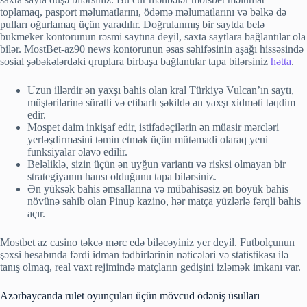
toplamaq, pasport məlumatlarını, ödəmə məlumatlarını və bəlkə də
pulları oğurlamaq üçün yaradılır. Doğrulanmış bir saytda belə
bukmeker kontorunun rəsmi saytına deyil, saxta saytlara bağlantılar ola
bilər. MostBet-az90 news kontorunun əsas səhifəsinin aşağı hissəsində
sosial şəbəkələrdəki qruplara birbaşa bağlantılar tapa bilərsiniz
hətta
.
Uzun illərdir ən yaxşı bahis olan kral Türkiyə Vulcan’ın saytı,
müştərilərinə sürətli və etibarlı şəkildə ən yaxşı xidməti təqdim
edir.
Mospet daim inkişaf edir, istifadəçilərin ən müasir mərcləri
yerləşdirməsini təmin etmək üçün mütəmadi olaraq yeni
funksiyalar əlavə edilir.
Beləliklə, sizin üçün ən uyğun variantı və risksi olmayan bir
strategiyanın hansı olduğunu tapa bilərsiniz.
Ən yüksək bahis əmsallarına və mübahisəsiz ən böyük bahis
növünə sahib olan Pinup kazino, hər matça yüzlərlə fərqli bahis
açır.
Mostbet az casino təkcə mərc edə biləcəyiniz yer deyil. Futbolçunun
şəxsi hesabında fərdi idman tədbirlərinin nəticələri və statistikası ilə
tanış olmaq, real vaxt rejimində matçların gedişini izləmək imkanı var.
Azərbaycanda rulet oyunçuları üçün mövcud ödəniş üsulları