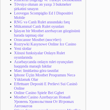
Tövsiyə olunan ən yaxşı 3 bukmeker
şirkətini sınayın
Leovegas Scompiglio Ed I Dispositivi
Mobile
RNG və Canlı Rulet arasındakı fərq
Mükəmməl Canlı Rulet oyunları
İşləyən bir Mostbet azerbaycan güzgüsünü
harada tapmaq olar
Описание Mostbet (мостбет)
Rozrywki Kasynowe Online Ice Casino
Yeni slotlar
Xüsusi funksiyalar Onlayn Rulet
oyunlarında
Azərbaycanda onlayn rulet oyunçuları
haqqında maraqlı faktlar
Mərc limitlərinə görə təsnifat
Iphone Üçün Mostbet Proqramını Necə
Yükləmək Olar
Effettuare Depositi E Prelievi Sui Casinò
Online
Online Casino Spiele Bei Ggbet
Mostbet Casino Azerbaycan Новый
Уровень Удовольствия От Игровых
Автоматов