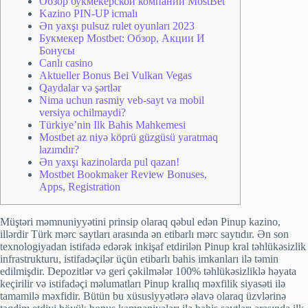
Обзор букмекерской компании MostBet
Kazino PIN-UP icmalı
Ən yaxşı pulsuz rulet oyunları 2023
Букмекер Mostbet: Обзор, Акции И
Бонусы
Canlı casino
Aktueller Bonus Bei Vulkan Vegas
Qaydalar və şərtlər
Nima uchun rasmiy veb-sayt va mobil
versiya ochilmaydi?
Türkiye’nin Ilk Bahis Mahkemesi
Mostbet az niyə köprü güzgüsü yaratmaq
lazımdır?
Ən yaxşı kazinolarda pul qazan!
Mostbet Bookmaker Review Bonuses,
Apps, Registration
Müştəri məmnuniyyətini prinsip olaraq qəbul edən Pinup kazino,
illərdir Türk mərc saytları arasında ən etibarlı mərc saytıdır. Ən son
texnologiyadan istifadə edərək inkişaf etdirilən Pinup kral təhlükəsizlik
infrastrukturu, istifadəçilər üçün etibarlı bahis imkanları ilə təmin
edilmişdir. Depozitlər və geri çəkilmələr 100% təhlükəsizliklə həyata
keçirilir və istifadəçi məlumatları Pinup krallıq məxfilik siyasəti ilə
tamamilə məxfidir. Bütün bu xüsusiyyətlərə əlavə olaraq üzvlərinə