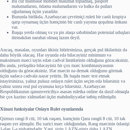
Bu cür mənbələr motsbet məlumat toplamaq, pasport
məlumatlarını, ödəmə məlumatlarını və bəlkə də pulları
oğurlamaq üçün yaradılır.
Bununla birlikdə, Azərbaycan çevrimiçi ruleti bir canlı krupiyə
qarşı oynamaq üçün həmçinin bir canlı yayıma qoşulma imkanı
var.
Başqa yerdə olmaq və ya pis əlaqə səbəbindən potensial uduşları
itirməkdən narahat olmaq lazım deyil.
Ancaq, məsələn, oyunları itkisiz bitirirsinizsə, gerçək pul itkiləriniz də
daha böyük olacaq. Hər oyunda edə biləcəyiniz minimum və
maksimum mərci təyin edən cədvəl limitlərinin olduğunu görəcəksiniz.
Bu anda, yerləşdirə biləcəyiniz bir çox mərc kombinasiyasının
olduğunu da görəcəksiniz. Hər mərcin nə demək olduğunu görmək
üçün sadəcə cədvələ nəzər yetirin. İlk başda mərc test etmək
istəyirsinizsə, yalnız pulsuz onlayn rulet üçün seçim edə bilərsiniz və
yalnız sonra real pul oyununa keçə bilərsiniz. Azərbaycan
Respublikasının qanunvericiliyə əsasən ruletka online da daxil olmaqla
bir çox kazino xidmətləri üçün məhdudiyyətlər tətbiq edilmişdir.
Xüsusi funksiyalar Onlayn Rulet oyunlarında
Qırmızı rəngi 8 cüt, 10 tək rəqəm, həmçinin Qara rəngli 8 cüt, 10 tək
rəqəm yer almışdır. Bu xarici mərc olduğundan, Rəng mərcinin ödənişi
1-dən 1-ə nisbətindədir. Yəni, sizin 1 AZN-niniz daha 1 AZN