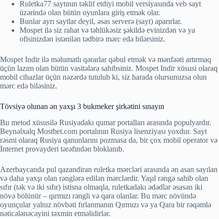
Ruletka77 saytının təklif etdiyi mobil versiyasında veb sayt
üzərində olan bütün oyunlara giriş etmək olar.
Bunlar ayrı saytlar deyil, əsas serverə (sayt) aparırlar.
Mospet ilə siz rahat və təhlükəsiz şəkildə evinizdən və ya
ofisinizdən istənilən tədbirə mərc edə bilərsiniz.
Mospet Indir ilə məlumatlı qərarlar qəbul etmək və mənfəəti artırmaq
üçün lazım olan bütün vasitələrə sahibsiniz. Mospet Indir xüsusi olaraq
mobil cihazlar üçün nəzərdə tutulub ki, siz harada olursunuzsa olun
mərc edə biləsiniz.
Tövsiyə olunan ən yaxşı 3 bukmeker şirkətini sınayın
Bu metod xüsusilə Rusiyadakı qumar portalları arasında populyardır.
Beynəlxalq Mostbet.com portalının Rusiya lisenziyası yoxdur. Sayt
rəsmi olaraq Rusiya qanunlarını pozmasa da, bir çox mobil operator və
İnternet provayderi tərəfindən bloklanıb.
Azerbaycanda pul qazandiran ruletka mərcləri arasında ən asan sayılan
və daha yaxşı olan rənglərə edilən mərclərdir. Yaşıl rəngə sahib olan
sıfır (tək və iki sıfır) istisna olmaqla, ruletkadakı ədədlər əsasən iki
növə bölünür – qırmızı rəngli və qara olanlar. Bu mərc növündə
oyunçular yalnız növbəti fırlanmanın Qırmızı və ya Qara bir rəqəmlə
nəticələnəcəyini təxmin etməlidirlər.