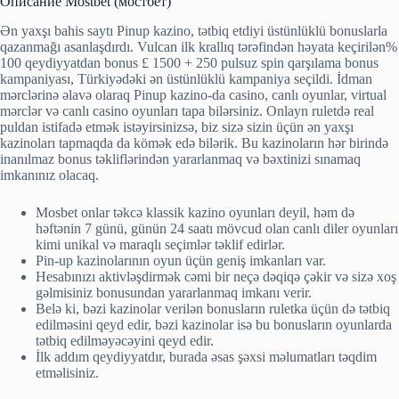
Описание Mostbet (мостбет)
Ən yaxşı bahis saytı Pinup kazino, tətbiq etdiyi üstünlüklü bonuslarla
qazanmağı asanlaşdırdı. Vulcan ilk krallıq tərəfindən həyata keçirilən%
100 qeydiyyatdan bonus £ 1500 + 250 pulsuz spin qarşılama bonus
kampaniyası, Türkiyədəki ən üstünlüklü kampaniya seçildi. İdman
mərclərinə əlavə olaraq Pinup kazino-da casino, canlı oyunlar, virtual
mərclər və canlı casino oyunları tapa bilərsiniz. Onlayn ruletdə real
puldan istifadə etmək istəyirsinizsə, biz sizə sizin üçün ən yaxşı
kazinoları tapmaqda da kömək edə bilərik. Bu kazinoların hər birində
inanılmaz bonus təkliflərindən yararlanmaq və bəxtinizi sınamaq
imkanınız olacaq.
Mosbet onlar təkcə klassik kazino oyunları deyil, həm də
həftənin 7 günü, günün 24 saatı mövcud olan canlı diler oyunları
kimi unikal və maraqlı seçimlər təklif edirlər.
Pin-up kazinolarının oyun üçün geniş imkanları var.
Hesabınızı aktivləşdirmək cəmi bir neçə dəqiqə çəkir və sizə xoş
gəlmisiniz bonusundan yararlanmaq imkanı verir.
Belə ki, bəzi kazinolar verilən bonusların ruletka üçün də tətbiq
edilməsini qeyd edir, bəzi kazinolar isə bu bonusların oyunlarda
tətbiq edilməyəcəyini qeyd edir.
İlk addım qeydiyyatdır, burada əsas şəxsi məlumatları təqdim
etməlisiniz.