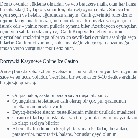
Demo oyunlar yükləmə olmadan və veb brauzerə malik olan hər hansı
bir cihazda (PC, laptop, smartfon, planşet) oynana bilər. Sadəcə bir
oyun seçin və hələlik uğurunuzu sinayın. Canlı çevrimiçi rulet demo
rejimində oynana bilməz, çünki burada real krupiyelər və oyunçular
iştirak edir – yalnız rəsmi pullarla oynana bilər. Azərbaycan oyunçuları
üçün veb səhifəmizdə ən yaxşı Canlı Krupiyə Rulet oyunlarının
qiymətləndirmələrini tapa bilər və ən sevdikləri oyunları asanlıqla seçə
bilərlər. Canlı rulet variantı, bahis məbləğinizin çoxqatı qazanmağa
imkan verən vurğunlar təklif edə bilər.
Rozrywki Kasynowe Online Ice Casino
Ancaq burada səbəb əhəmiyyətsizdir – bu kilidlərdən yan keçməyin ən
sadə və ən ucuz yoludur. Təcrübəli bir webmaster 5-10 dəqiqə ərzində
bir güzgü quracaq.
Ən pis halda, saxta bir saxta sayta düşə bilərsiniz.
Oyunçuların təbiətindən asılı olaraq bir çox pul qazandıran
ruletka mərc növləri vardır.
Dayaq-hərəkət sistemi xəstəliklərinin müasir üsullarla müalicəsi
Casino istifadəçiləri istənilən vaxt müştəri dəstəyi nümayəndələri
ilə əlaqə saxlaya bilərlər.
Alternativ bir domenə keçdiyiniz zaman istifadəçi hesabları,
parametrlər, mərc tarixi, balans, bonuslar qeyd olunur.