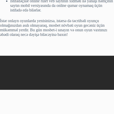
İstifadəçilər online rulet veb saytının xidməti ilə yanaşı həmçinin
saytın mobil versiyasında da online qumar oynamaq üçün
istifadə edə bilərlər.
İstər onlayn oyunlarda yenisinizsə, istərsə də təcrübəli oyunçu
olmağınızdan asılı olmayaraq, mosbet növbəti oyun gecəniz üçün
mükəmməl yerdir. Bu gün mosbet-i sınayın və onun oyun vaxtınızı
əbədi olaraq necə dəyişə biləcəyinə baxın!