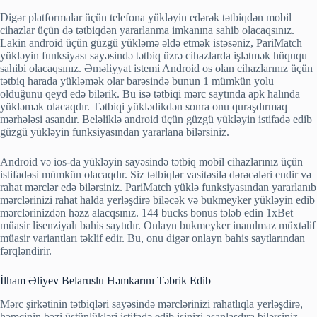
Digər platformalar üçün telefona yükləyin edərək tətbiqdən mobil
cihazlar üçün də tətbiqdən yararlanma imkanına sahib olacaqsınız.
Lakin android üçün güzgü yükləmə əldə etmək istəsəniz, PariMatch
yükləyin funksiyası sayəsində tətbiq üzrə cihazlarda işlətmək hüququ
sahibi olacaqsınız. Əməliyyat istemi Android os olan cihazlarınız üçün
tətbiq harada yükləmək olar barəsində bunun 1 mümkün yolu
olduğunu qeyd edə bilərik. Bu isə tətbiqi mərc saytında apk halında
yükləmək olacaqdır. Tətbiqi yüklədikdən sonra onu quraşdırmaq
mərhələsi asandır. Beləliklə android üçün güzgü yükləyin istifadə edib
güzgü yükləyin funksiyasından yararlana bilərsiniz.
Android və ios-da yükləyin sayəsində tətbiq mobil cihazlarınız üçün
istifadəsi mümkün olacaqdır. Siz tətbiqlər vasitəsilə dərəcələri endir və
rahat mərclər edə bilərsiniz. PariMatch yüklə funksiyasından yararlanıb
mərclərinizi rahat halda yerləşdirə biləcək və bukmeyker yükləyin edib
mərclərinizdən həzz alacqsınız. 144 bucks bonus tələb edin 1xBet
müasir lisenziyalı bahis saytıdır. Onlayn bukmeyker inanılmaz müxtəlif
müasir variantları təklif edir. Bu, onu digər onlayn bahis saytlarından
fərqləndirir.
İlham Əliyev Belaruslu Həmkarını Təbrik Edib
Mərc şirkətinin tətbiqləri sayəsində mərclərinizi rahatlıqla yerləşdirə,
həmçinin bəzi üstünlükləri istifadə edib işinizi asanlaşdıra bilərsiniz.