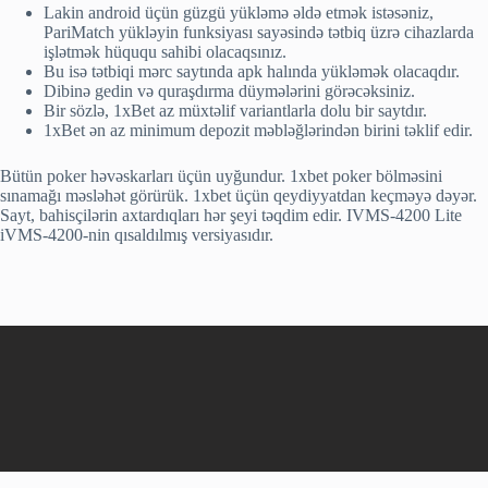
Lakin android üçün güzgü yükləmə əldə etmək istəsəniz,
PariMatch yükləyin funksiyası sayəsində tətbiq üzrə cihazlarda
işlətmək hüququ sahibi olacaqsınız.
Bu isə tətbiqi mərc saytında apk halında yükləmək olacaqdır.
Dibinə gedin və quraşdırma düymələrini görəcəksiniz.
Bir sözlə, 1xBet az müxtəlif variantlarla dolu bir saytdır.
1xBet ən az minimum depozit məbləğlərindən birini təklif edir.
Bütün poker həvəskarları üçün uyğundur. 1xbet poker bölməsini
sınamağı məsləhət görürük. 1xbet üçün qeydiyyatdan keçməyə dəyər.
Sayt, bahisçilərin axtardıqları hər şeyi təqdim edir. IVMS-4200 Lite
iVMS-4200-nin qısaldılmış versiyasıdır.