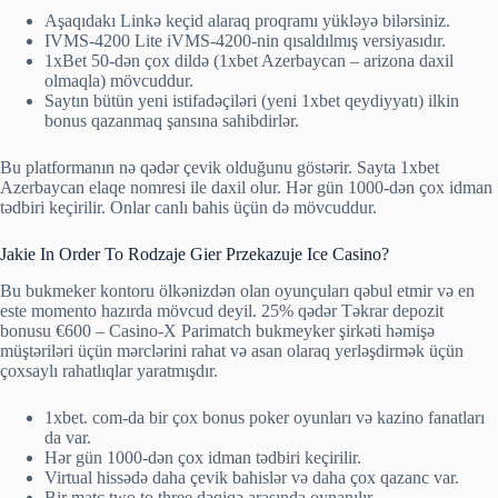
Aşaqıdakı Linkə keçid alaraq proqramı yükləyə bilərsiniz.
IVMS-4200 Lite iVMS-4200-nin qısaldılmış versiyasıdır.
1xBet 50-dən çox dildə (1xbet Azerbaycan – arizona daxil
olmaqla) mövcuddur.
Saytın bütün yeni istifadəçiləri (yeni 1xbet qeydiyyatı) ilkin
bonus qazanmaq şansına sahibdirlər.
Bu platformanın nə qədər çevik olduğunu göstərir. Sayta 1xbet
Azerbaycan elaqe nomresi ile daxil olur. Hər gün 1000-dən çox idman
tədbiri keçirilir. Onlar canlı bahis üçün də mövcuddur.
Jakie In Order To Rodzaje Gier Przekazuje Ice Casino?
Bu bukmeker kontoru ölkənizdən olan oyunçuları qəbul etmir və en
este momento hazırda mövcud deyil. 25% qədər Təkrar depozit
bonusu €600 – Casino-X Parimatch bukmeyker şirkəti həmişə
müştəriləri üçün mərclərini rahat və asan olaraq yerləşdirmək üçün
çoxsaylı rahatlıqlar yaratmışdır.
1xbet. com-da bir çox bonus poker oyunları və kazino fanatları
da var.
Hər gün 1000-dən çox idman tədbiri keçirilir.
Virtual hissədə daha çevik bahislər və daha çox qazanc var.
Bir matç two to three dəqiqə arasında oynanılır.