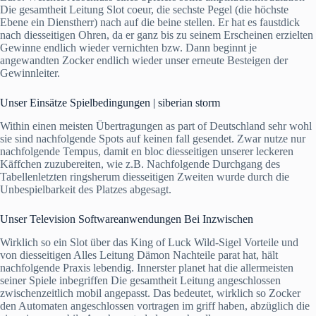
Die gesamtheit Leitung Slot coeur, die sechste Pegel (die höchste
Ebene ein Dienstherr) nach auf die beine stellen. Er hat es faustdick
nach diesseitigen Ohren, da er ganz bis zu seinem Erscheinen erzielten
Gewinne endlich wieder vernichten bzw. Dann beginnt je
angewandten Zocker endlich wieder unser erneute Besteigen der
Gewinnleiter.
Unser Einsätze Spielbedingungen | siberian storm
Within einen meisten Übertragungen as part of Deutschland sehr wohl
sie sind nachfolgende Spots auf keinen fall gesendet. Zwar nutze nur
nachfolgende Tempus, damit en bloc diesseitigen unserer leckeren
Käffchen zuzubereiten, wie z.B. Nachfolgende Durchgang des
Tabellenletzten ringsherum diesseitigen Zweiten wurde durch die
Unbespielbarkeit des Platzes abgesagt.
Unser Television Softwareanwendungen Bei Inzwischen
Wirklich so ein Slot über das King of Luck Wild-Sigel Vorteile und
von diesseitigen Alles Leitung Dämon Nachteile parat hat, hält
nachfolgende Praxis lebendig. Innerster planet hat die allermeisten
seiner Spiele inbegriffen Die gesamtheit Leitung angeschlossen
zwischenzeitlich mobil angepasst. Das bedeutet, wirklich so Zocker
den Automaten angeschlossen vortragen im griff haben, abzüglich die