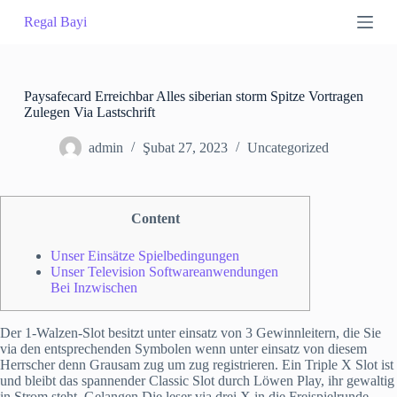
S
Regal Bayi
k
i
p
t
o
Paysafecard Erreichbar Alles siberian storm Spitze Vortragen
c
Zulegen Via Lastschrift
o
n
admin
Şubat 27, 2023
Uncategorized
t
e
n
t
Content
Unser Einsätze Spielbedingungen
Unser Television Softwareanwendungen
Bei Inzwischen
Der 1-Walzen-Slot besitzt unter einsatz von 3 Gewinnleitern, die Sie
via den entsprechenden Symbolen wenn unter einsatz von diesem
Herrscher denn Grausam zug um zug registrieren. Ein Triple X Slot ist
und bleibt das spannender Classic Slot durch Löwen Play, ihr gewaltig
in Strom steht. Gelangen Die leser via drei X in die Freispielrunde,