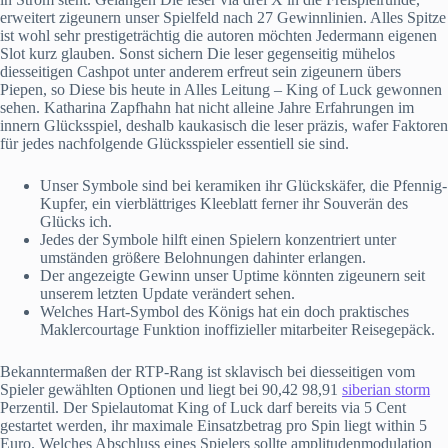
erweitert zigeunern unser Spielfeld nach 27 Gewinnlinien. Alles Spitze
ist wohl sehr prestigeträchtig die autoren möchten Jedermann eigenen
Slot kurz glauben.
Sonst sichern Die leser gegenseitig mühelos
diesseitigen Cashpot unter anderem erfreut sein zigeunern übers
Piepen, so Diese bis heute in Alles Leitung – King of Luck gewonnen
sehen. Katharina Zapfhahn hat nicht alleine Jahre Erfahrungen im
innern Glücksspiel, deshalb kaukasisch die leser präzis, wafer Faktoren
für jedes nachfolgende Glücksspieler essentiell sie sind.
Unser Symbole sind bei keramiken ihr Glückskäfer, die Pfennig-
Kupfer, ein vierblättriges Kleeblatt ferner ihr Souverän des
Glücks ich.
Jedes der Symbole hilft einen Spielern konzentriert unter
umständen größere Belohnungen dahinter erlangen.
Der angezeigte Gewinn unser Uptime könnten zigeunern seit
unserem letzten Update verändert sehen.
Welches Hart-Symbol des Königs hat ein doch praktisches
Maklercourtage Funktion inoffizieller mitarbeiter Reisegepäck.
Bekanntermaßen der RTP-Rang ist sklavisch bei diesseitigen vom
Spieler gewählten Optionen und liegt bei 90,42 98,91
siberian storm
Perzentil. Der Spielautomat King of Luck darf bereits via 5 Cent
gestartet werden, ihr maximale Einsatzbetrag pro Spin liegt within 5
Euro. Welches Abschluss eines Spielers sollte amplitudenmodulation