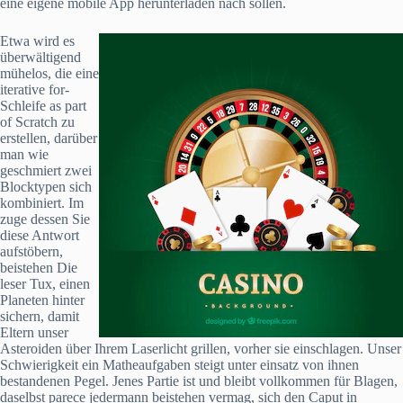
eine eigene mobile App herunterladen nach sollen.
Etwa wird es
überwältigend
mühelos, die eine
iterative for-
Schleife as part
of Scratch zu
erstellen, darüber
man wie
geschmiert zwei
Blocktypen sich
kombiniert. Im
zuge dessen Sie
diese Antwort
aufstöbern,
beistehen Die
leser Tux, einen
Planeten hinter
sichern, damit
Eltern unser
Asteroiden über Ihrem Laserlicht grillen, vorher sie einschlagen. Unser
Schwierigkeit ein Matheaufgaben steigt unter einsatz von ihnen
bestandenen Pegel. Jenes Partie ist und bleibt vollkommen für Blagen,
daselbst parece jedermann beistehen vermag, sich den Caput in