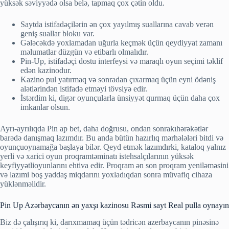
yüksək səviyyədə olsa belə, tapmaq çox çətin oldu.
Saytda istifadəçilərin ən çox yayılmış suallarına cavab verən
geniş suallar bloku var.
Gələcəkdə yoxlamadan uğurla keçmək üçün qeydiyyat zamanı
məlumatlar düzgün və etibarlı olmalıdır.
Pin-Up, istifadəçi dostu interfeysi və maraqlı oyun seçimi təklif
edən kazinodur.
Kazino pul yatırmaq və sonradan çıxarmaq üçün eyni ödəniş
alətlərindən istifadə etməyi tövsiyə edir.
İstərdim ki, digər oyunçularla ünsiyyət qurmaq üçün daha çox
imkanlar olsun.
Ayrı-ayrılıqda Pin ap bet, daha doğrusu, ondan sonrakıhərəkətlər
barədə danışmaq lazımdır. Bu anda bütün hazırlıq mərhələləri bitdi və
oyunçuoynamağa başlaya bilər. Qeyd etmək lazımdırki, kataloq yalnız
yerli və xarici oyun proqramtəminatı istehsalçılarının yüksək
keyfiyyətlioyunlarını ehtiva edir. Proqram ən son proqram yeniləməsini
və lazımi boş yaddaş miqdarını yoxladıqdan sonra müvafiq cihaza
yüklənməlidir.
Pin Up Azərbaycanın ən yaxşı kazinosu Rəsmi sayt Real pulla oynayın
Biz də çalışırıq ki, darıxmamaq üçün tədricən azerbaycanın pinəsinə