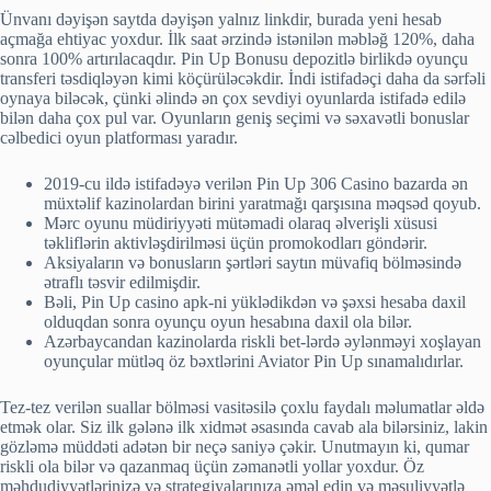
Ünvanı dəyişən saytda dəyişən yalnız linkdir, burada yeni hesab
açmağa ehtiyac yoxdur. İlk saat ərzində istənilən məbləğ 120%, daha
sonra 100% artırılacaqdır. Pin Up Bonusu depozitlə birlikdə oyunçu
transferi təsdiqləyən kimi köçürüləcəkdir. İndi istifadəçi daha da sərfəli
oynaya biləcək, çünki əlində ən çox sevdiyi oyunlarda istifadə edilə
bilən daha çox pul var. Oyunların geniş seçimi və səxavətli bonuslar
cəlbedici oyun platforması yaradır.
2019-cu ildə istifadəyə verilən Pin Up 306 Casino bazarda ən
müxtəlif kazinolardan birini yaratmağı qarşısına məqsəd qoyub.
Mərc oyunu müdiriyyəti mütəmadi olaraq əlverişli xüsusi
təkliflərin aktivləşdirilməsi üçün promokodları göndərir.
Aksiyaların və bonusların şərtləri saytın müvafiq bölməsində
ətraflı təsvir edilmişdir.
Bəli, Pin Up casino apk-ni yüklədikdən və şəxsi hesaba daxil
olduqdan sonra oyunçu oyun hesabına daxil ola bilər.
Azərbaycandan kazinolarda riskli bet-lərdə əylənməyi xoşlayan
oyunçular mütləq öz bəxtlərini Aviator Pin Up sınamalıdırlar.
Tez-tez verilən suallar bölməsi vasitəsilə çoxlu faydalı məlumatlar əldə
etmək olar. Siz ilk gələnə ilk xidmət əsasında cavab ala bilərsiniz, lakin
gözləmə müddəti adətən bir neçə saniyə çəkir. Unutmayın ki, qumar
riskli ola bilər və qazanmaq üçün zəmanətli yollar yoxdur. Öz
məhdudiyyətlərinizə və strategiyalarınıza əməl edin və məsuliyyətlə