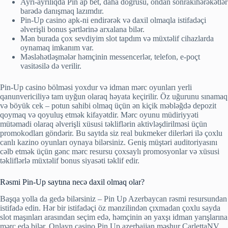
Ayrı-ayrılıqda Pin ap bet, daha doğrusu, ondan sonrakıhərəkətlər
barədə danışmaq lazımdır.
Pin-Up casino apk-ni endirərək və daxil olmaqla istifadəçi
əlverişli bonus şərtlərinə arxalana bilər.
Mən burada çox sevdiyim slot tapdım və müxtəlif cihazlarda
oynamaq imkanım var.
Məsləhətləşmələr həmçinin messencerlər, telefon, e-poçt
vasitəsilə də verilir.
Pin-Up casino bölməsi yoxdur və idman mərc oyunları yerli
qanunvericiliyə tam uyğun olaraq həyata keçirilir. Öz uğurunu sınamaq
və böyük cek – potun sahibi olmaq üçün ən kiçik məbləğdə depozit
qoymaq və qoyuluş etmək kifayətdir. Mərc oyunu müdiriyyəti
mütəmadi olaraq əlverişli xüsusi təkliflərin aktivləşdirilməsi üçün
promokodları göndərir. Bu saytda siz real bukmeker dilerləri ilə çoxlu
canlı kazino oyunları oynaya bilərsiniz. Geniş müştəri auditoriyasını
cəlb etmək üçün gənc mərc resursu çoxsaylı promosyonlar və xüsusi
təkliflərlə müxtəlif bonus siyasəti təklif edir.
Rəsmi Pin-Up saytına necə daxil olmaq olar?
Başqa yolla da gedə bilərsiniz – Pin Up Azerbaycan rəsmi resursundan
istifadə edin. Hər bir istifadəçi öz mənzilindən çıxmadan çoxlu sayda
slot maşınları arasından seçim edə, həmçinin ən yaxşı idman yarışlarına
mərc edə bilər. Onlayn casino Pin Up azerbaijan məşhur CarlettaNV