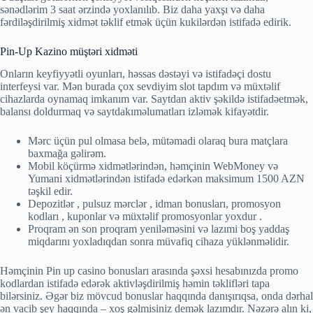
sənədlərim 3 saat ərzində yoxlanılıb. Biz daha yaxşı və daha
fərdiləşdirilmiş xidmət təklif etmək üçün kukilərdən istifadə edirik.
Pin-Up Kazino müştəri xidməti
Onların keyfiyyətli oyunları, həssas dəstəyi və istifadəçi dostu
interfeysi var. Mən burada çox sevdiyim slot tapdım və müxtəlif
cihazlarda oynamaq imkanım var. Saytdan aktiv şəkildə istifadəetmək,
balansı doldurmaq və saytdakıməlumatları izləmək kifayətdir.
Mərc üçün pul olmasa belə, mütəmadi olaraq bura matçlara
baxmağa gəlirəm.
Mobil köçürmə xidmətlərindən, həmçinin WebMoney və
Yumani xidmətlərindən istifadə edərkən maksimum 1500 AZN
təşkil edir.
Depozitlər , pulsuz mərclər , idman bonusları, promosyon
kodları , kuponlar və müxtəlif promosyonlar yoxdur .
Proqram ən son proqram yeniləməsini və lazımi boş yaddaş
miqdarını yoxladıqdan sonra müvafiq cihaza yüklənməlidir.
Həmçinin Pin up casino bonusları arasında şəxsi hesabınızda promo
kodlardan istifadə edərək aktivləşdirilmiş həmin təklifləri tapa
bilərsiniz. Əgər biz mövcud bonuslar haqqında danışırıqsa, onda dərhal
ən vacib şey haqqında – xoş gəlmisiniz demək lazımdır. Nəzərə alın ki,