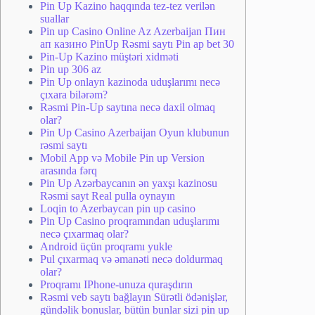
Pin Up Kazino haqqında tez-tez verilən
suallar
Pin up Casino Online Az Azerbaijan Пин
ап казино PinUp Rəsmi saytı Pin ap bet 30
Pin-Up Kazino müştəri xidməti
Pin up 306 az
Pin Up onlayn kazinoda uduşlarımı necə
çıxara bilərəm?
Rəsmi Pin-Up saytına necə daxil olmaq
olar?
Pin Up Casino Azerbaijan Oyun klubunun
rəsmi saytı
Mobil App və Mobile Pin up Version
arasında fərq
Pin Up Azərbaycanın ən yaxşı kazinosu
Rəsmi sayt Real pulla oynayın
Loqin to Azerbaycan pin up casino
Pin Up Casino proqramından uduşlarımı
necə çıxarmaq olar?
Android üçün proqramı yukle
Pul çıxarmaq və əmanəti necə doldurmaq
olar?
Proqramı IPhone-unuza quraşdırın
Rəsmi veb saytı bağlayın️ Sürətli ödənişlər,
gündəlik bonuslar, bütün bunlar sizi pin up