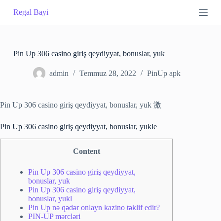
S
Regal Bayi
k
i
p
t
o
Pin Up 306 casino giriş qeydiyyat, bonuslar, yuk
c
o
admin
Temmuz 28, 2022
PinUp apk
n
t
e
Pin Up 306 casino giriş qeydiyyat, bonuslar, yuk 激
n
t
Pin Up 306 casino giriş qeydiyyat, bonuslar, yukle
Content
Pin Up 306 casino giriş qeydiyyat,
bonuslar, yuk
Pin Up 306 casino giriş qeydiyyat,
bonuslar, yukl
Pin Up nə qədər onlayn kazino təklif edir?
PIN-UP mərcləri