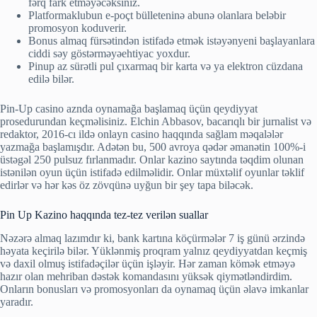
fərq fark etməyəcəksiniz.
Platformaklubun e-poçt bülleteninə abunə olanlara beləbir
promosyon koduverir.
Bonus almaq fürsətindən istifadə etmək istəyənyeni başlayanlara
ciddi səy göstərməyəehtiyac yoxdur.
Pinup az sürətli pul çıxarmaq bir karta və ya elektron cüzdana
edilə bilər.
Pin-Up casino aznda oynamağa başlamaq üçün qeydiyyat
prosedurundan keçməlisiniz. Elchin Abbasov, bacarıqlı bir jurnalist və
redaktor, 2016-cı ildə onlayn casino haqqında sağlam məqalələr
yazmağa başlamışdır. Adətən bu, 500 avroya qədər əmanətin 100%-i
üstəgəl 250 pulsuz fırlanmadır. Onlar kazino saytında təqdim olunan
istənilən oyun üçün istifadə edilməlidir. Onlar müxtəlif oyunlar təklif
edirlər və hər kəs öz zövqünə uyğun bir şey tapa biləcək.
Pin Up Kazino haqqında tez-tez verilən suallar
Nəzərə almaq lazımdır ki, bank kartına köçürmələr 7 iş günü ərzində
həyata keçirilə bilər. Yüklənmiş proqram yalnız qeydiyyatdan keçmiş
və daxil olmuş istifadəçilər üçün işləyir. Hər zaman kömək etməyə
hazır olan mehriban dəstək komandasını yüksək qiymətləndirdim.
Onların bonusları və promosyonları da oynamaq üçün əlavə imkanlar
yaradır.