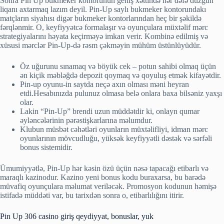
Sonra Pin Up bukmeker kontorunun geniş xəttində hər dəfə düzgün
liqanı axtarmaq lazım deyil. Pin-Up saylı bukmeker kontorundakı
matçların siyahısı digər bukmeker kontorlarından heç bir şəkildə
fərqlənmir. O, keyfiyyətcə formalaşır və oyunçulara müxtəlif mərc
strategiyalarını həyata keçirməyə imkan verir. Kombinə edilmiş və
xüsusi mərclər Pin-Up-də rəsm çəkməyin mühüm üstünlüyüdür.
Öz uğurunu sınamaq və böyük cek – potun sahibi olmaq üçün
ən kiçik məbləğdə depozit qoymaq və qoyuluş etmək kifayətdir.
Pin-up oyunu-in saytda neçə axın olması məni heyran
etdi.Hesabınızda pulunuz olmasa belə onlara baxa bilsəniz yaxşı
olar.
Lakin “Pin-Up” brendi uzun müddətdir ki, onlayn qumar
əyləncələrinin pərəstişkarlarına məlumdur.
Klubun müsbət cəhətləri oyunların müxtəlifliyi, idman mərc
oyunlarının mövcudluğu, yüksək keyfiyyətli dəstək və sərfəli
bonus sistemidir.
Ümumiyyətlə, Pin-Up hər kəsin özü üçün nəsə tapacağı etibarlı və
maraqlı kazinodur. Kazino yeni bonus kodu buraxarsa, bu barədə
müvafiq oyunçulara məlumat veriləcək. Promosyon kodunun həmişə
istifadə müddəti var, bu tarixdən sonra o, etibarlılığını itirir.
Pin Up 306 casino giriş qeydiyyat, bonuslar, yuk