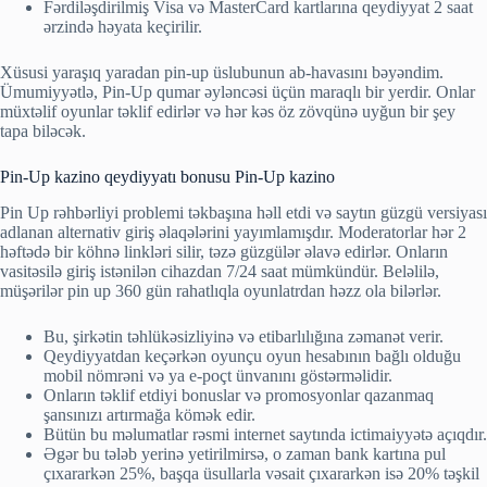
Fərdiləşdirilmiş Visa və MasterCard kartlarına qeydiyyat 2 saat
ərzində həyata keçirilir.
Xüsusi yaraşıq yaradan pin-up üslubunun ab-havasını bəyəndim.
Ümumiyyətlə, Pin-Up qumar əyləncəsi üçün maraqlı bir yerdir. Onlar
müxtəlif oyunlar təklif edirlər və hər kəs öz zövqünə uyğun bir şey
tapa biləcək.
Pin-Up kazino qeydiyyatı bonusu Pin-Up kazino
Pin Up rəhbərliyi problemi təkbaşına həll etdi və saytın güzgü versiyası
adlanan alternativ giriş əlaqələrini yayımlamışdır. Moderatorlar hər 2
həftədə bir köhnə linkləri silir, təzə güzgülər əlavə edirlər. Onların
vasitəsilə giriş istənilən cihazdan 7/24 saat mümkündür. Beləlilə,
müşərilər pin up 360 gün rahatlıqla oyunlatrdan həzz ola bilərlər.
Bu, şirkətin təhlükəsizliyinə və etibarlılığına zəmanət verir.
Qeydiyyatdan keçərkən oyunçu oyun hesabının bağlı olduğu
mobil nömrəni və ya e-poçt ünvanını göstərməlidir.
Onların təklif etdiyi bonuslar və promosyonlar qazanmaq
şansınızı artırmağa kömək edir.
Bütün bu məlumatlar rəsmi internet saytında ictimaiyyətə açıqdır.
Əgər bu tələb yerinə yetirilmirsə, o zaman bank kartına pul
çıxararkən 25%, başqa üsullarla vəsait çıxararkən isə 20% təşkil