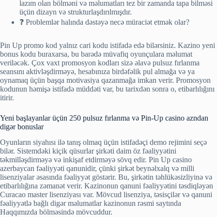
lazım olan bölməni və məlumatları tez bir zamanda tapa bilməsi
üçün dizayn və strukturlaşdırılmışdır.
❓ Problemlər halında dəstəyə necə müraciət etmək olar?
Pin Up promo kod yalnız cari kodu istifadə edə bilərsiniz. Kazino yeni
bonus kodu buraxarsa, bu barədə müvafiq oyunçulara məlumat
veriləcək. Çox vaxt promosyon kodları sizə əlavə pulsuz fırlanma
seansını aktivləşdirməyə, hesabınıza birdəfəlik pul almağa və ya
oynamaq üçün başqa motivasiya qazanmağa imkan verir. Promosyon
kodunun həmişə istifadə müddəti var, bu tarixdən sonra o, etibarlılığını
itirir.
Yeni başlayanlar üçün 250 pulsuz fırlanma və Pin-Up casino azndan
digər bonuslar
Oyunların siyahısı ilə tanış olmaq üçün istifadəçi demo rejimini seçə
bilər. Sistemdəki kiçik qüsurlar şirkəti daim öz fəaliyyətini
təkmilləşdirməyə və inkişaf etdirməyə sövq edir. Pin Up casino
azerbaycan fəaliyyəti qanunidir, çünki şirkət beynəlxalq və milli
lisenziyalar əsasında fəaliyyət göstərir. Bu, şirkətin təhlükəsizliyinə və
etibarlılığına zəmanət verir. Kazinonun qanuni fəaliyyətini təsdiqləyən
Curacao master lisenziyası var. Mövcud lisenziya, təsisçilər və qanuni
fəaliyyətlə bağlı digər məlumatlar kazinonun rəsmi saytında
Haqqımızda bölməsində mövcuddur.