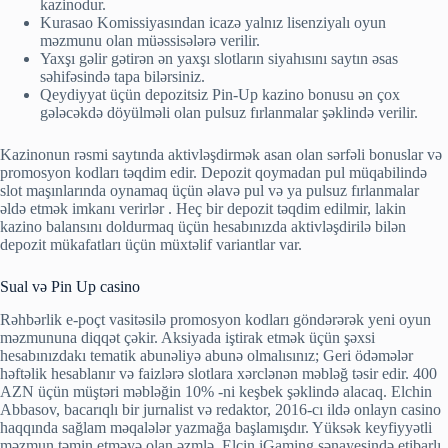
kazinodur.
Kurasao Komissiyasından icazə yalnız lisenziyalı oyun
məzmunu olan müəssisələrə verilir.
Yaxşı gəlir gətirən ən yaxşı slotların siyahısını saytın əsas
səhifəsində tapa bilərsiniz.
Qeydiyyat üçün depozitsiz Pin-Up kazino bonusu ən çox
gələcəkdə döyülməli olan pulsuz fırlanmalar şəklində verilir.
Kazinonun rəsmi saytında aktivləşdirmək asan olan sərfəli bonuslar və
promosyon kodları təqdim edir. Depozit qoymadan pul müqabilində
slot maşınlarında oynamaq üçün əlavə pul və ya pulsuz fırlanmalar
əldə etmək imkanı verirlər . Heç bir depozit təqdim edilmir, lakin
kazino balansını doldurmaq üçün hesabınızda aktivləşdirilə bilən
depozit mükafatları üçün müxtəlif variantlar var.
Sual və Pin Up casino
Rəhbərlik e-poçt vasitəsilə promosyon kodları göndərərək yeni oyun
məzmununa diqqət çəkir. Aksiyada iştirak etmək üçün şəxsi
hesabınızdakı tematik abunəliyə abunə olmalısınız; Geri ödəmələr
həftəlik hesablanır və faizlərə slotlara xərclənən məbləğ təsir edir. 400
AZN üçün müştəri məbləğin 10% -ni keşbek şəklində alacaq. Elchin
Abbasov, bacarıqlı bir jurnalist və redaktor, 2016-cı ildə onlayn casino
haqqında sağlam məqalələr yazmağa başlamışdır. Yüksək keyfiyyətli
məzmun təmin etməyə olan əzmlə, Elçin iGaming sənayesində etibarlı