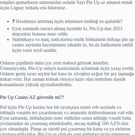
miqdarı qumarbazın statusundan asılıdır Sayt Pin Up az əmanət etmək
üçün Liqpay istifadə edə bilərsiniz .
❓ Hesabınızı artırmaq üçün minimum məbləğ nə qədərdir?
Eyni zamanda nəzərə almaq lazımdır ki, Pin-Up-dan 2023
depozitsiz bonusu mərc edilir.
Statistikaya və matç nəticələrinə malik bölmələrin birbaşa pin up
casino saytında hazırlanması rahatdır ki, bu da hadisələrin təhlili
üçün vaxtı xeyli azaldır.
Onların çeşidində daha çox yeni məhsul görmək istərdim.
Ümumiyyətlə, Pin-Up onlayn kazinolarda əylənmək üçün yaxşı yerdir.
Onların geniş oyun seçimi hər kəsə öz zövqünə uyğun bir şey tapmağa
imkan verir. Hər zaman kömək etməyə hazır olan mehriban dəstək
komandasını yüksək qiymətləndirdim.
Pin Up Casino AZ güvenilir mi??
Pul üçün Pin Up kazino hər bir oyunçuya rəsmi veb saytında və
tətbiqdə vəsaitin tez çıxarılmasını və əmanətin doldurulmasını vəd edir.
Eyni zamanda, istifadəçinin mərc etdikdən sonra udduğu vəsaiti hətta
yoxlamadan da çıxarmaq mümkündür, ancaq məbləğ 100 AZN-dən
çox olmadıqda. Pinup az sürətli pul çıxarmaq bir karta və ya elektron
cüzdana edilə bilər. Pin Up az club-da yeni istifadəçi üçün minimum