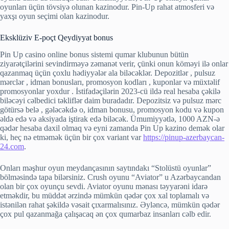
oyunları üçün tövsiyə olunan kazinodur. Pin-Up rahat atmosferi və
yaxşı oyun seçimi olan kazinodur.
Eksklüziv E-poçt Qeydiyyat bonus
Pin Up casino online bonus sistemi qumar klubunun bütün
ziyarətçilərini sevindirməyə zəmanət verir, çünki onun köməyi ilə onlar
qazanmaq üçün çoxlu hədiyyələr ala biləcəklər. Depozitlər , pulsuz
mərclər , idman bonusları, promosyon kodları , kuponlar və müxtəlif
promosyonlar yoxdur . İstifadəçilərin 2023-cü ildə real hesaba çəkilə
biləcəyi cəlbedici təkliflər daim buradadır. Depozitsiz və pulsuz mərc
götürsə belə , gələcəkdə o, idman bonusu, promosyon kodu və kupon
əldə edə və aksiyada iştirak edə biləcək. Ümumiyyətlə, 1000 AZN-ə
qədər hesaba daxil olmaq və eyni zamanda Pin Up kazino demək olar
ki, heç nə etməmək üçün bir çox variant var
https://pinup-azerbaycan-
24.com
.
Onları məşhur oyun meydançasının saytındakı “Stolüstü oyunlar”
bölməsində tapa bilərsiniz. Crush oyunu “Aviator” u Azərbaycandan
olan bir çox oyunçu sevdi. Aviator oyunu mənası təyyarəni idarə
etməkdir, bu müddət ərzində mümkün qədər çox xal toplamalı və
istənilən rahat şəkildə vəsait çıxarmalısınız. Əyləncə, mümkün qədər
çox pul qazanmağa çalışacaq ən çox qumarbaz insanları cəlb edir.