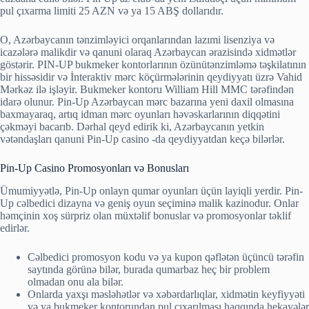
pul çıxarma limiti 25 AZN və ya 15 ABŞ dollarıdır.
O, Azərbaycanın tənzimləyici orqanlarından lazımi lisenziya və
icazələrə malikdir və qanuni olaraq Azərbaycan ərazisində xidmətlər
göstərir. PIN-UP bukmeker kontorlarının özünütənzimləmə təşkilatının
bir hissəsidir və İnteraktiv mərc köçürmələrinin qeydiyyatı üzrə Vahid
Mərkəz ilə işləyir. Bukmeker kontoru William Hill MMC tərəfindən
idarə olunur. Pin-Up Azərbaycan mərc bazarına yeni daxil olmasına
baxmayaraq, artıq idman mərc oyunları həvəskarlarının diqqətini
çəkməyi bacarıb. Dərhal qeyd edirik ki, Azərbaycanın yetkin
vətəndaşları qanuni Pin-Up casino -da qeydiyyatdan keçə bilərlər.
Pin-Up Casino Promosyonları və Bonusları
Ümumiyyətlə, Pin-Up onlayn qumar oyunları üçün layiqli yerdir. Pin-
Up cəlbedici dizayna və geniş oyun seçiminə malik kazinodur. Onlar
həmçinin xoş sürpriz olan müxtəlif bonuslar və promosyonlar təklif
edirlər.
Cəlbedici promosyon kodu və ya kupon qəflətən üçüncü tərəfin
saytında görünə bilər, burada qumarbaz heç bir problem
olmadan onu ala bilər.
Onlarda yaxşı məsləhətlər və xəbərdarlıqlar, xidmətin keyfiyyəti
və ya bukmeker kontorundan pul çıxarılması haqqında hekayələr