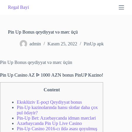
S
Regal Bayi
k
i
p
t
o
Pin Up Bonus qeydiyyat və mərc üçü
c
o
admin
Kasım 25, 2022
PinUp apk
n
t
e
Pin Up Bonus qeydiyyat və mərc üçün
n
t
Pin Up Casino AZ ᐉ 1000 AZN bonus PinUP Kazino!
Content
Eksklüziv E-poçt Qeydiyyat bonus
Pin-Up kazinolarında hansı slotlar daha çox
pul ödəyir?
Pin-Up Bet: Azərbaycanda idman mərcləri
Azərbaycanda Pin Up Live Casino
Pin-Up Casino 2016-cı ildə əsası qoyulmuş