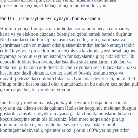
prosesindən keçmiş istifadəçilər üçün mümkündür, yəni.
Pin Up – rəsmi sayt onlayn oynayın, bonus qazanın
Hər bir oyunçu Pinup az qazandıqdan sonra pulu necə çıxarmaq və
karta və ya elektron cüzdana ödənişləri qəbul etmək barədə düşünür.
Real mərcləri olan Pin Up az rəsmi saytı uduşların çıxarılması və
yatırılması üçün ən müasir ödəniş sistemlərindən istifadə etməyi təklif
edir. Qeydiyyat prosedurundan keçmiş və kazinoda şəxsi hesab açmış
ziyarətçilər oyun saytının istənilən funksiyalarına giriş əldə edirlər. İlk
depoziti doldurarkən oyunçular istənilən slot maşınlarını, ruletləri və
hətta real pul üçün canlı dilerlərlə canlı oyunları seçə biləcəklər . Şəxsi
hesabınıza daxil olmaqla, qonaq istədiyi ödəniş üsulunu seçə və
müvafiq rekvizitləri doldura biləcək. Oyunçular deyirlər ki, pul dərhal
Pinup online hesaba daxil olur, qumarbazların bu onlayn kazinodan pul
çıxarmaqda heç bir problemi yoxdur.
İndi hər şey mükəmməl işləyir, həyatı sevirəm, başqa bölmələrə də
qoysam da, adətən orada qalıram Hadisələr haqqında məlumat düzgün
göstərilir, əmsallar böyük olmayacaq, lakin burada uduşların hesaba
köçürüləcəyinə əmin ola bilərsiniz. Mən mərc nöqtəsində pin up
qoyuram, orda xoşuma gəlir, hər şey çox yaxşı təşkil olunub,
kontingent adekvatdır, operatorlar öz işlərini 100% yerinə yetirirlər.