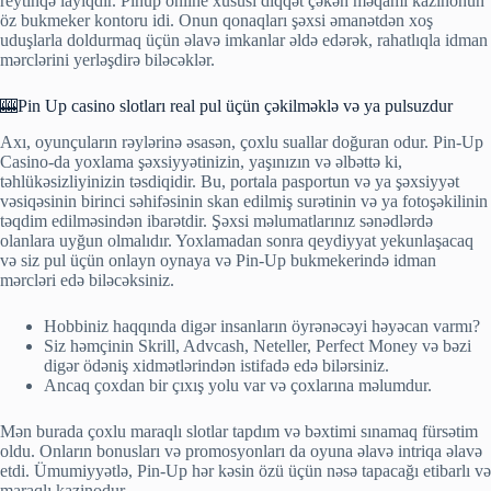
reytinqə layiqdir. Pinup online xüsusi diqqət çəkən məqamı kazinonun
öz bukmeker kontoru idi. Onun qonaqları şəxsi əmanətdən xoş
uduşlarla doldurmaq üçün əlavə imkanlar əldə edərək, rahatlıqla idman
mərclərini yerləşdirə biləcəklər.
🎰Pin Up casino slotları real pul üçün çəkilməklə və ya pulsuzdur
Axı, oyunçuların rəylərinə əsasən, çoxlu suallar doğuran odur. Pin-Up
Casino-da yoxlama şəxsiyyətinizin, yaşınızın və əlbəttə ki,
təhlükəsizliyinizin təsdiqidir. Bu, portala pasportun və ya şəxsiyyət
vəsiqəsinin birinci səhifəsinin skan edilmiş surətinin və ya fotoşəkilinin
təqdim edilməsindən ibarətdir. Şəxsi məlumatlarınız sənədlərdə
olanlara uyğun olmalıdır. Yoxlamadan sonra qeydiyyat yekunlaşacaq
və siz pul üçün onlayn oynaya və Pin-Up bukmekerində idman
mərcləri edə biləcəksiniz.
Hobbiniz haqqında digər insanların öyrənəcəyi həyəcan varmı?
Siz həmçinin Skrill, Advcash, Neteller, Perfect Money və bəzi
digər ödəniş xidmətlərindən istifadə edə bilərsiniz.
Ancaq çoxdan bir çıxış yolu var və çoxlarına məlumdur.
Mən burada çoxlu maraqlı slotlar tapdım və bəxtimi sınamaq fürsətim
oldu. Onların bonusları və promosyonları da oyuna əlavə intriqa əlavə
etdi. Ümumiyyətlə, Pin-Up hər kəsin özü üçün nəsə tapacağı etibarlı və
maraqlı kazinodur.