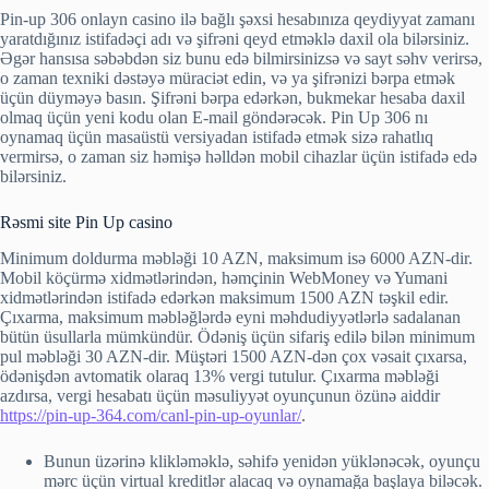
Pin-up 306 onlayn casino ilə bağlı şəxsi hesabınıza qeydiyyat zamanı
yaratdığınız istifadəçi adı və şifrəni qeyd etməklə daxil ola bilərsiniz.
Əgər hansısa səbəbdən siz bunu edə bilmirsinizsə və sayt səhv verirsə,
o zaman texniki dəstəyə müraciət edin, və ya şifrənizi bərpa etmək
üçün düyməyə basın. Şifrəni bərpa edərkən, bukmekar hesaba daxil
olmaq üçün yeni kodu olan E-mail göndərəcək. Pin Up 306 nı
oynamaq üçün masaüstü versiyadan istifadə etmək sizə rahatlıq
vermirsə, o zaman siz həmişə həlldən mobil cihazlar üçün istifadə edə
bilərsiniz.
Rəsmi site Pin Up casino
Minimum doldurma məbləği 10 AZN, maksimum isə 6000 AZN-dir.
Mobil köçürmə xidmətlərindən, həmçinin WebMoney və Yumani
xidmətlərindən istifadə edərkən maksimum 1500 AZN təşkil edir.
Çıxarma, maksimum məbləğlərdə eyni məhdudiyyətlərlə sadalanan
bütün üsullarla mümkündür. Ödəniş üçün sifariş edilə bilən minimum
pul məbləği 30 AZN-dir. Müştəri 1500 AZN-dən çox vəsait çıxarsa,
ödənişdən avtomatik olaraq 13% vergi tutulur. Çıxarma məbləği
azdırsa, vergi hesabatı üçün məsuliyyət oyunçunun özünə aiddir
https://pin-up-364.com/canl-pin-up-oyunlar/
.
Bunun üzərinə klikləməklə, səhifə yenidən yüklənəcək, oyunçu
mərc üçün virtual kreditlər alacaq və oynamağa başlaya biləcək.