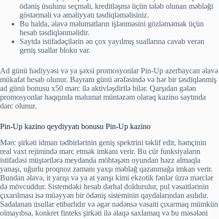
ödəniş üsulunu seçməli, kreditləşmə üçün tələb olunan məbləği
göstərməli və əməliyyatı təsdiqləməlisiniz.
Bu halda, əlavə məlumatların işlənməsini gözləməmək üçün
hesab təsdiqlənməlidir.
Saytda istifadəçilərin ən çox yayılmış suallarına cavab verən
geniş suallar bloku var.
Ad günü hədiyyəsi və ya şəxsi promosyonlar Pin-Up azerbaycan əlavə
mükafat hesab olunur. Bayram günü ərəfəsində və hər bir təsdiqlənmiş
ad günü bonusu x50 mərc ilə aktivləşdirilə bilər. Qarşıdan gələn
promosyonlar haqqında məlumat müntəzəm olaraq kazino saytında
dərc olunur.
Pin-Up kazino qeydiyyatı bonusu Pin-Up kazino
Mərc şirkəti idman tədbirlərinin geniş spektrini təklif edir, həmçinin
real vaxt rejimində mərc etmək imkanı verir. Bu cür funksiyaların
istifadəsi müştərilərə meydanda möhtəşəm oyundan həzz almaqla
yanaşı, uğurlu proqnoz zamanı yaxşı məbləğ qazanmağa imkan verir.
Bundan əlavə, it yarışı və ya at yarışı kimi ekzotik fənlər üzrə mərclər
də mövcuddur. Sistemdəki hesab dərhal doldurulur, pul vəsaitlərinin
çıxarılması isə müəyyən bir ödəniş sisteminin qaydalarından asılıdır.
Sadalanan üsullar etibarlıdır və əgər nədənsə vəsaiti çıxarmaq mümkün
olmayıbsa, konkret finteks şirkəti ilə əlaqə saxlamaq və bu məsələni