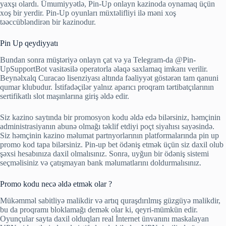
yaxşı olardı. Ümumiyyətlə, Pin-Up onlayn kazinoda oynamaq üçün
xoş bir yerdir. Pin-Up oyunları müxtəlifliyi ilə məni xoş
təəccübləndirən bir kazinodur.
Pin Up qeydiyyatı
Bundan sonra müştəriyə onlayn çat və ya Telegram-da @Pin-
UpSupportBot vasitəsilə operatorla əlaqə saxlamaq imkanı verilir.
Beynəlxalq Curacao lisenziyası altında fəaliyyət göstərən tam qanuni
qumar klubudur. İstifadəçilər yalnız aparıcı proqram tərtibatçılarının
sertifikatlı slot maşınlarına giriş əldə edir.
Siz kazino saytında bir promosyon kodu əldə edə bilərsiniz, həmçinin
administrasiyanın abunə olmağı təklif etdiyi poçt siyahısı sayəsində.
Siz həmçinin kazino məlumat partnyorlarının platformalarında pin up
promo kod tapa bilərsiniz. Pin-up bet ödəniş etmək üçün siz daxil olub
şəxsi hesabınıza daxil olmalısınız. Sonra, uyğun bir ödəniş sistemi
seçməlisiniz və çatışmayan bank məlumatlarını doldurmalısınız.
Promo kodu necə əldə etmək olar ?
Mükəmməl sabitliyə malikdir və artıq quraşdırılmış güzgüyə malikdir,
bu da proqramı bloklamağı demək olar ki, qeyri-mümkün edir.
Oyunçular sayta daxil olduqları real İnternet ünvanını maskalayan