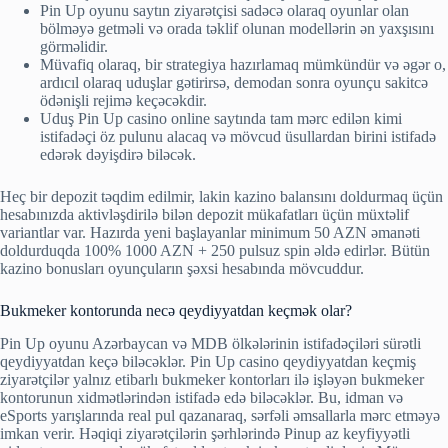
Pin Up oyunu saytın ziyarətçisi sadəcə olaraq oyunlar olan
bölməyə getməli və orada təklif olunan modellərin ən yaxşısını
görməlidir.
Müvafiq olaraq, bir strategiya hazırlamaq mümkündür və əgər o,
ardıcıl olaraq uduşlar gətirirsə, demodan sonra oyunçu sakitcə
ödənişli rejimə keçəcəkdir.
Uduş Pin Up casino online saytında tam mərc edilən kimi
istifadəçi öz pulunu alacaq və mövcud üsullardan birini istifadə
edərək dəyişdirə biləcək.
Heç bir depozit təqdim edilmir, lakin kazino balansını doldurmaq üçün
hesabınızda aktivləşdirilə bilən depozit mükafatları üçün müxtəlif
variantlar var. Hazırda yeni başlayanlar minimum 50 AZN əmanəti
doldurduqda 100% 1000 AZN + 250 pulsuz spin əldə edirlər. Bütün
kazino bonusları oyunçuların şəxsi hesabında mövcuddur.
Bukmeker kontorunda necə qeydiyyatdan keçmək olar?
Pin Up oyunu Azərbaycan və MDB ölkələrinin istifadəçiləri sürətli
qeydiyyatdan keçə biləcəklər. Pin Up casino qeydiyyatdan keçmiş
ziyarətçilər yalnız etibarlı bukmeker kontorları ilə işləyən bukmeker
kontorunun xidmətlərindən istifadə edə biləcəklər. Bu, idman və
eSports yarışlarında real pul qazanaraq, sərfəli əmsallarla mərc etməyə
imkan verir. Həqiqi ziyarətçilərin şərhlərində Pinup az keyfiyyətli