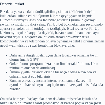
Depozit limitləri
Biz daha yaxşı və daha fərdiləşdirilmiş xidmət təklif etmək üçün
kukilərdən istifadə edirik. Qurum Kiprdə qeydiyyatdan keçmiş
Curacao lisenziyası əsasında fəaliyyət göstərir. Qurumun çoxsaylı
rəyləri və müştəri rəyləri yalnız Pin-Up bet bukmekerlərin reytinqində
aparıcı yerlərdən birini tutduğunu təsdiqləyir. Bəzi rəylər və Pin-Up
kazino oyunçuları haqqında deyir ki, bəzən rəsmi idman mərc saytı
mövcud deyil. Həqiqətən də, bu ölkələrdəki provayderlər siz
kompüterdən və ya telefondan onlayn oynamağa cəhd etdiyiniz zaman
qeydiyyatı, girişi və şəxsi hesabınızı bloklaya bilər.
Daha az reytinqli liqalar üçün daha təvazökar əmsallar təyin
olunur (marja 5-8%).
Onlara bonus proqramı üzrə artan limitlər təklif olunur, lakin
minimum əmanət də artırılacaq.
Ümumiyyətlə, bir anda ekrana bir neçə hadisə əlavə edə və
onlara nəzarət edə bilərsiniz.
Bundan əlavə, oyunçular internet resursunda öz sevimli
oyunlarını həvəslə oynamaq üçün mobil versiyadan istifadə edə
bilərlər.
Onlarda həm yeni başlayanlar, həm də daimi müştərilər iştirak edə
bilər. Hər bir qumarbaz fərdi promosyonlar barədə poçtla və ya şəxsi