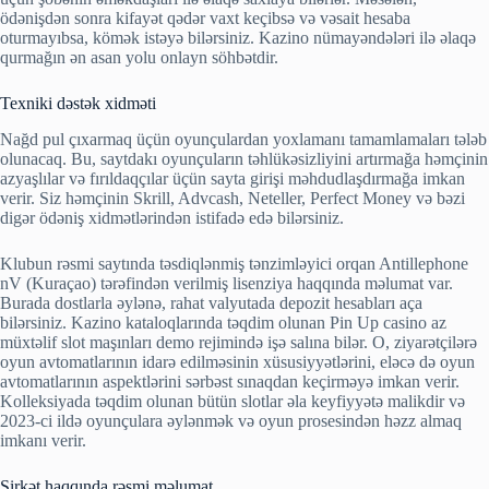
ödənişdən sonra kifayət qədər vaxt keçibsə və vəsait hesaba
oturmayıbsa, kömək istəyə bilərsiniz. Kazino nümayəndələri ilə əlaqə
qurmağın ən asan yolu onlayn söhbətdir.
Texniki dəstək xidməti
Nağd pul çıxarmaq üçün oyunçulardan yoxlamanı tamamlamaları tələb
olunacaq. Bu, saytdakı oyunçuların təhlükəsizliyini artırmağa həmçinin
azyaşlılar və fırıldaqçılar üçün sayta girişi məhdudlaşdırmağa imkan
verir. Siz həmçinin Skrill, Advcash, Neteller, Perfect Money və bəzi
digər ödəniş xidmətlərindən istifadə edə bilərsiniz.
Klubun rəsmi saytında təsdiqlənmiş tənzimləyici orqan Antillephone
nV (Kuraçao) tərəfindən verilmiş lisenziya haqqında məlumat var.
Burada dostlarla əylənə, rahat valyutada depozit hesabları aça
bilərsiniz. Kazino kataloqlarında təqdim olunan Pin Up casino az
müxtəlif slot maşınları demo rejimində işə salına bilər. O, ziyarətçilərə
oyun avtomatlarının idarə edilməsinin xüsusiyyətlərini, eləcə də oyun
avtomatlarının aspektlərini sərbəst sınaqdan keçirməyə imkan verir.
Kolleksiyada təqdim olunan bütün slotlar əla keyfiyyətə malikdir və
2023-ci ildə oyunçulara əylənmək və oyun prosesindən həzz almaq
imkanı verir.
Şirkət haqqında rəsmi məlumat