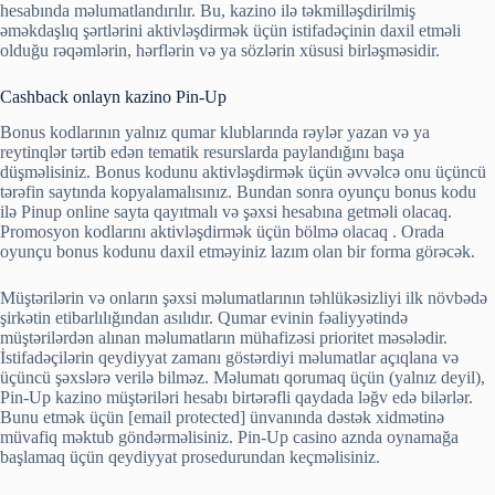
hesabında məlumatlandırılır. Bu, kazino ilə təkmilləşdirilmiş
əməkdaşlıq şərtlərini aktivləşdirmək üçün istifadəçinin daxil etməli
olduğu rəqəmlərin, hərflərin və ya sözlərin xüsusi birləşməsidir.
Cashback onlayn kazino Pin-Up
Bonus kodlarının yalnız qumar klublarında rəylər yazan və ya
reytinqlər tərtib edən tematik resurslarda paylandığını başa
düşməlisiniz. Bonus kodunu aktivləşdirmək üçün əvvəlcə onu üçüncü
tərəfin saytında kopyalamalısınız. Bundan sonra oyunçu bonus kodu
ilə Pinup online sayta qayıtmalı və şəxsi hesabına getməli olacaq.
Promosyon kodlarını aktivləşdirmək üçün bölmə olacaq . Orada
oyunçu bonus kodunu daxil etməyiniz lazım olan bir forma görəcək.
Müştərilərin və onların şəxsi məlumatlarının təhlükəsizliyi ilk növbədə
şirkətin etibarlılığından asılıdır. Qumar evinin fəaliyyətində
müştərilərdən alınan məlumatların mühafizəsi prioritet məsələdir.
İstifadəçilərin qeydiyyat zamanı göstərdiyi məlumatlar açıqlana və
üçüncü şəxslərə verilə bilməz. Məlumatı qorumaq üçün (yalnız deyil),
Pin-Up kazino müştəriləri hesabı birtərəfli qaydada ləğv edə bilərlər.
Bunu etmək üçün [email protected] ünvanında dəstək xidmətinə
müvafiq məktub göndərməlisiniz. Pin-Up casino aznda oynamağa
başlamaq üçün qeydiyyat prosedurundan keçməlisiniz.