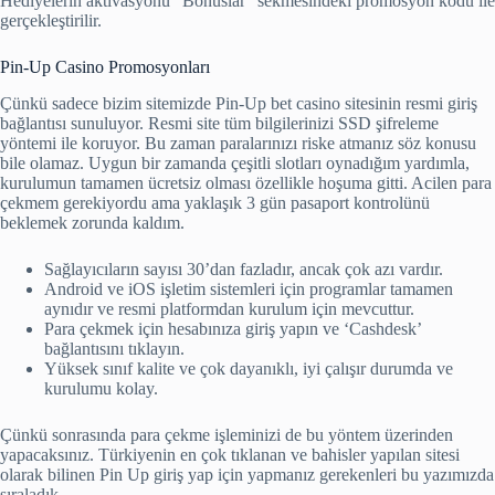
Hediyelerin aktivasyonu “Bonuslar” sekmesindeki promosyon kodu ile
gerçekleştirilir.
Pin-Up Casino Promosyonları
Çünkü sadece bizim sitemizde Pin-Up bet casino sitesinin resmi giriş
bağlantısı sunuluyor. Resmi site tüm bilgilerinizi SSD şifreleme
yöntemi ile koruyor. Bu zaman paralarınızı riske atmanız söz konusu
bile olamaz. Uygun bir zamanda çeşitli slotları oynadığım yardımla,
kurulumun tamamen ücretsiz olması özellikle hoşuma gitti. Acilen para
çekmem gerekiyordu ama yaklaşık 3 gün pasaport kontrolünü
beklemek zorunda kaldım.
Sağlayıcıların sayısı 30’dan fazladır, ancak çok azı vardır.
Android ve iOS işletim sistemleri için programlar tamamen
aynıdır ve resmi platformdan kurulum için mevcuttur.
Para çekmek için hesabınıza giriş yapın ve ‘Cashdesk’
bağlantısını tıklayın.
Yüksek sınıf kalite ve çok dayanıklı, iyi çalışır durumda ve
kurulumu kolay.
Çünkü sonrasında para çekme işleminizi de bu yöntem üzerinden
yapacaksınız. Türkiyenin en çok tıklanan ve bahisler yapılan sitesi
olarak bilinen Pin Up giriş yap için yapmanız gerekenleri bu yazımızda
sıraladık.