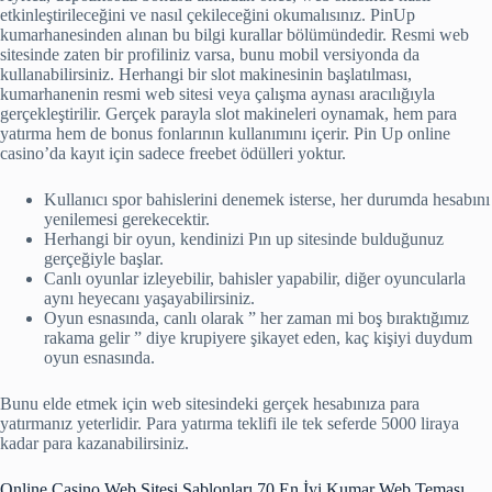
etkinleştirileceğini ve nasıl çekileceğini okumalısınız. PinUp
kumarhanesinden alınan bu bilgi kurallar bölümündedir. Resmi web
sitesinde zaten bir profiliniz varsa, bunu mobil versiyonda da
kullanabilirsiniz. Herhangi bir slot makinesinin başlatılması,
kumarhanenin resmi web sitesi veya çalışma aynası aracılığıyla
gerçekleştirilir. Gerçek parayla slot makineleri oynamak, hem para
yatırma hem de bonus fonlarının kullanımını içerir. Pin Up online
casino’da kayıt için sadece freebet ödülleri yoktur.
Kullanıcı spor bahislerini denemek isterse, her durumda hesabını
yenilemesi gerekecektir.
Herhangi bir oyun, kendinizi Pın up sitesinde bulduğunuz
gerçeğiyle başlar.
Canlı oyunlar izleyebilir, bahisler yapabilir, diğer oyuncularla
aynı heyecanı yaşayabilirsiniz.
Oyun esnasında, canlı olarak ” her zaman mi boş bıraktığımız
rakama gelir ” diye krupiyere şikayet eden, kaç kişiyi duydum
oyun esnasında.
Bunu elde etmek için web sitesindeki gerçek hesabınıza para
yatırmanız yeterlidir. Para yatırma teklifi ile tek seferde 5000 liraya
kadar para kazanabilirsiniz.
Online Casino Web Sitesi Şablonları 70 En İyi Kumar Web Teması