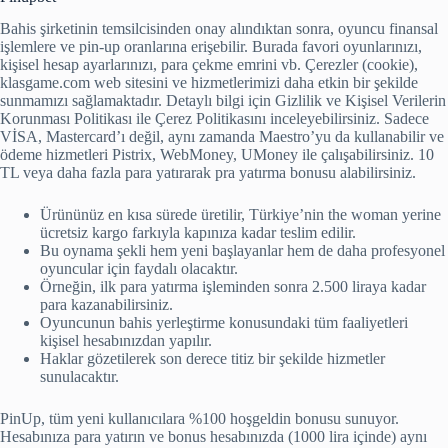
Bahis şirketinin temsilcisinden onay alındıktan sonra, oyuncu finansal
işlemlere ve pin-up oranlarına erişebilir. Burada favori oyunlarınızı,
kişisel hesap ayarlarınızı, para çekme emrini vb. Çerezler (cookie),
klasgame.com web sitesini ve hizmetlerimizi daha etkin bir şekilde
sunmamızı sağlamaktadır. Detaylı bilgi için Gizlilik ve Kişisel Verilerin
Korunması Politikası ile Çerez Politikasını inceleyebilirsiniz. Sadece
VİSA, Mastercard’ı değil, aynı zamanda Maestro’yu da kullanabilir ve
ödeme hizmetleri Pistrix, WebMoney, UMoney ile çalışabilirsiniz. 10
TL veya daha fazla para yatırarak pra yatırma bonusu alabilirsiniz.
Ürününüz en kısa sürede üretilir, Türkiye’nin the woman yerine
ücretsiz kargo farkıyla kapınıza kadar teslim edilir.
Bu oynama şekli hem yeni başlayanlar hem de daha profesyonel
oyuncular için faydalı olacaktır.
Örneğin, ilk para yatırma işleminden sonra 2.500 liraya kadar
para kazanabilirsiniz.
Oyuncunun bahis yerleştirme konusundaki tüm faaliyetleri
kişisel hesabınızdan yapılır.
Haklar gözetilerek son derece titiz bir şekilde hizmetler
sunulacaktır.
PinUp, tüm yeni kullanıcılara %100 hoşgeldin bonusu sunuyor.
Hesabınıza para yatırın ve bonus hesabınızda (1000 lira içinde) aynı