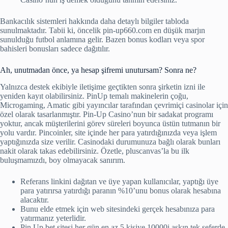
Bankacılık sistemleri hakkında daha detaylı bilgiler tabloda
sunulmaktadır. Tabii ki, öncelik pin-up660.com en düşük marjın
sunulduğu futbol anlamına gelir. Bazen bonus kodları veya spor
bahisleri bonusları sadece dağıtılır.
Ah, unutmadan önce, ya hesap şifremi unutursam? Sonra ne?
Yalnızca destek ekibiyle iletişime geçtikten sonra şirketin izni ile
yeniden kayıt olabilirsiniz. PinUp temalı makinelerin çoğu,
Microgaming, Amatic gibi yayıncılar tarafından çevrimiçi casinolar için
özel olarak tasarlanmıştır. Pin-Up Casino’nun bir sadakat programı
yoktur, ancak müşterilerini görev süreleri boyunca üstün tutmanın bir
yolu vardır. Pincoinler, site içinde her para yatırdığınızda veya işlem
yaptığınızda size verilir. Casinodaki durumunuza bağlı olarak bunları
nakit olarak takas edebilirsiniz. Özetle, pluscanvas’la bu ilk
buluşmamızdı, boy olmayacak sanırım.
Referans linkini dağıtan ve üye yapan kullanıcılar, yaptığı üye
para yatırırsa yatırdığı paranın %10’unu bonus olarak hesabına
alacaktır.
Bunu elde etmek için web sitesindeki gerçek hesabınıza para
yatırmanız yeterlidir.
Pin Up bet sitesi her gün en az 5 kişiye 10000i aşkın tek seferde