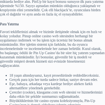
miktarda hediye alın. PinUp bir kayıt bonusu sunuyor-ilk para yatırma
işleminde %150. Sayıyı aşmadan mümkün olduğunca yaklaşmalı ve
krupiyenin elini yenmelidir. Çok elli blackjack’te, oyunculara birden
çok el dağıtılır ve aynı anda en fazla üç el oynayabilirler.
Para Yatırma
Favori tekliflerinizi almak ve bizimle iletişimde olmak için en hızlı ve
kolay yoludur. Pinup online casino web sitesinden herhangi bir
uygulamayı indirmek ve bu işlem için ücretsiz bir bonus almak
mümkündür. Her işletim sistemi için farklıdır, bu da oyuncu
incelemelerinde ve incelemelerinde her zaman belirtilir. Kural olarak,
bu başlangıç ödülü ile Pin Up Casino’da bir süre hiç yatırım yapmadan
kazanmak mümkündür. İyi bonuslar, güvenilir bir iş modeli ve
güvenilir müşteri destek hizmeti sizi evinizde hissetmenizi
sağlayacaktır.
18 yaşın altındaysanız, kayıt prosedüründe reddedileceksiniz.
Gerçek para için her turda sadece birkaç saniye devam eder.
Eşe, babaya, arkadaşa veya kardeşe hediye alırken farklı
alternatiflere yönelmek gerekebilir.
Çerezler (cookie), klasgame.com web sitesini ve hizmetlerimizi
daha etkin bir şekilde sunmamızı sağlamaktadır.
Büyüklüklerinin bir casino oyunu koleksiyonuyla, Pin-Up
Casino’nun iş demek olduğunu tahmin edersiniz.