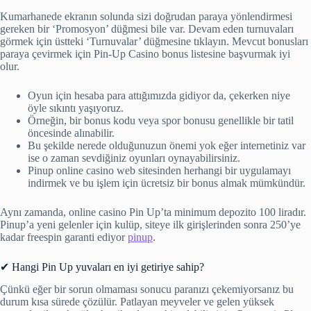
Kumarhanede ekranın solunda sizi doğrudan paraya yönlendirmesi
gereken bir ‘Promosyon’ düğmesi bile var. Devam eden turnuvaları
görmek için üstteki ‘Turnuvalar’ düğmesine tıklayın. Mevcut bonusları
paraya çevirmek için Pin-Up Casino bonus listesine başvurmak iyi
olur.
Oyun için hesaba para attığımızda gidiyor da, çekerken niye
öyle sıkıntı yaşıyoruz.
Örneğin, bir bonus kodu veya spor bonusu genellikle bir tatil
öncesinde alınabilir.
Bu şekilde nerede olduğunuzun önemi yok eğer internetiniz var
ise o zaman sevdiğiniz oyunları oynayabilirsiniz.
Pinup online casino web sitesinden herhangi bir uygulamayı
indirmek ve bu işlem için ücretsiz bir bonus almak mümkündür.
Aynı zamanda, online casino Pin Up’ta minimum depozito 100 liradır.
Pinup’a yeni gelenler için kulüp, siteye ilk girişlerinden sonra 250’ye
kadar freespin garanti ediyor
pinup
.
✔ Hangi Pin Up yuvaları en iyi getiriye sahip?
Çünkü eğer bir sorun olmaması sonucu paranızı çekemiyorsanız bu
durum kısa sürede çözülür. Patlayan meyveler ve gelen yüksek