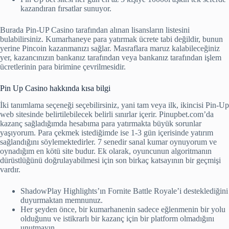
kazandıran fırsatlar sunuyor.
Burada Pin-UP Casino tarafından alınan lisansların listesini
bulabilirsiniz. Kumarhaneye para yatırmak ücrete tabi değildir, bunun
yerine Pincoin kazanmanızı sağlar. Masraflara maruz kalabileceğiniz
yer, kazancınızın bankanız tarafından veya bankanız tarafından işlem
ücretlerinin para birimine çevrilmesidir.
Pin Up Casino hakkında kısa bilgi
İki tanımlama seçeneği seçebilirsiniz, yani tam veya ilk, ikincisi Pin-Up
web sitesinde belirtilebilecek belirli sınırlar içerir. Pinupbet.com’da
kazanç sağladığımda hesabıma para yatırmakta büyük sorunlar
yaşıyorum. Para çekmek istediğimde ise 1-3 gün içerisinde yatırım
sağlandığını söylemektedirler. 7 senedir sanal kumar oynuyorum ve
oynadığım en kötü site budur. Ek olarak, oyuncunun algoritmanın
dürüstlüğünü doğrulayabilmesi için son birkaç katsayının bir geçmişi
vardır.
ShadowPlay Highlights’ın Fornite Battle Royale’i desteklediğini
duyurmaktan memnunuz.
Her şeyden önce, bir kumarhanenin sadece eğlenmenin bir yolu
olduğunu ve istikrarlı bir kazanç için bir platform olmadığını
unutmayın.