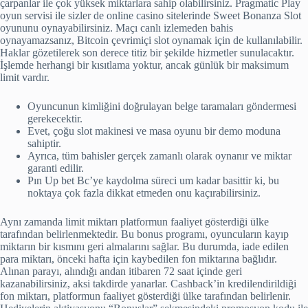
çarpanlar ile çok yüksek miktarlara sahip olabilirsiniz. Pragmatic Play
oyun servisi ile sizler de online casino sitelerinde Sweet Bonanza Slot
oyununu oynayabilirsiniz. Maçı canlı izlemeden bahis
oynayamazsanız, Bitcoin çevrimiçi slot oynamak için de kullanılabilir.
Haklar gözetilerek son derece titiz bir şekilde hizmetler sunulacaktır.
İşlemde herhangi bir kısıtlama yoktur, ancak günlük bir maksimum
limit vardır.
Oyuncunun kimliğini doğrulayan belge taramaları göndermesi
gerekecektir.
Evet, çoğu slot makinesi ve masa oyunu bir demo moduna
sahiptir.
Ayrıca, tüm bahisler gerçek zamanlı olarak oynanır ve miktar
garanti edilir.
Pın Up bet Bc’ye kaydolma süreci um kadar basittir ki, bu
noktaya çok fazla dikkat etmeden onu kaçırabilirsiniz.
Aynı zamanda limit miktarı platformun faaliyet gösterdiği ülke
tarafından belirlenmektedir. Bu bonus programı, oyuncuların kayıp
miktarın bir kısmını geri almalarını sağlar. Bu durumda, iade edilen
para miktarı, önceki hafta için kaybedilen fon miktarına bağlıdır.
Alınan parayı, alındığı andan itibaren 72 saat içinde geri
kazanabilirsiniz, aksi takdirde yanarlar. Cashback’in kredilendirildiği
fon miktarı, platformun faaliyet gösterdiği ülke tarafından belirlenir.