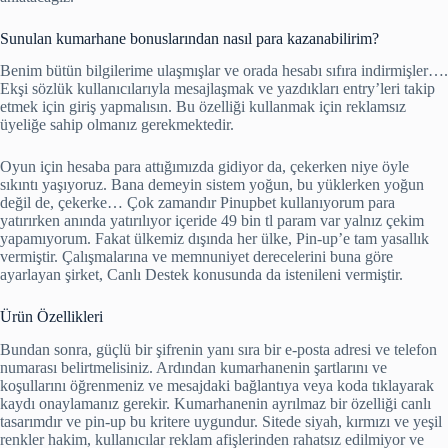
Sunulan kumarhane bonuslarından nasıl para kazanabilirim?
Benim bütün bilgilerime ulaşmışlar ve orada hesabı sıfıra indirmişler….
Ekşi sözlük kullanıcılarıyla mesajlaşmak ve yazdıkları entry’leri takip
etmek için giriş yapmalısın. Bu özelliği kullanmak için reklamsız
üyeliğe sahip olmanız gerekmektedir.
Oyun için hesaba para attığımızda gidiyor da, çekerken niye öyle
sıkıntı yaşıyoruz. Bana demeyin sistem yoğun, bu yüklerken yoğun
değil de, çekerke… Çok zamandır Pinupbet kullanıyorum para
yatırırken anında yatırılıyor içeride 49 bin tl param var yalnız çekim
yapamıyorum. Fakat ülkemiz dışında her ülke, Pin-up’e tam yasallık
vermiştir. Çalışmalarına ve memnuniyet derecelerini buna göre
ayarlayan şirket, Canlı Destek konusunda da istenileni vermiştir.
Ürün Özellikleri
Bundan sonra, güçlü bir şifrenin yanı sıra bir e-posta adresi ve telefon
numarası belirtmelisiniz. Ardından kumarhanenin şartlarını ve
koşullarını öğrenmeniz ve mesajdaki bağlantıya veya koda tıklayarak
kaydı onaylamanız gerekir. Kumarhanenin ayrılmaz bir özelliği canlı
tasarımdır ve pin-up bu kritere uygundur. Sitede siyah, kırmızı ve yeşil
renkler hakim, kullanıcılar reklam afişlerinden rahatsız edilmiyor ve