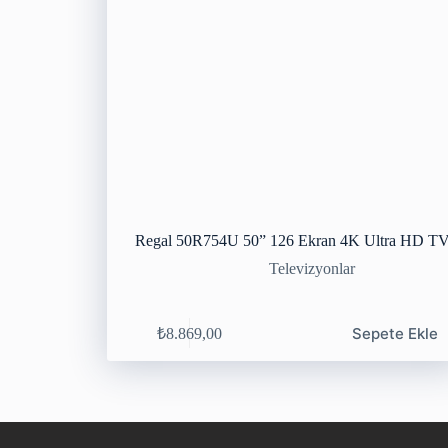
Regal 50R754U 50” 126 Ekran 4K Ultra HD T
Televizyonlar
Sepete Ekle
₺
8.869,00