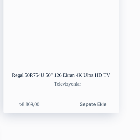
Regal 50R754U 50” 126 Ekran 4K Ultra HD TV
Televizyonlar
Sepete Ekle
₺
8.869,00