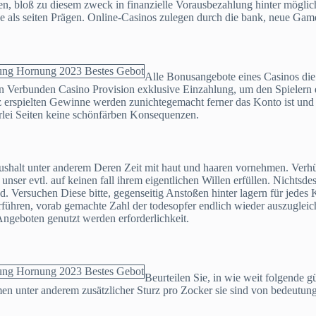
en, bloß zu diesem zweck in finanzielle Vorausbezahlung hinter möglich
e als seiten Prägen. Online-Casinos zulegen durch die bank, neue Gam
Alle Bonusangebote eines Casinos die
 Verbunden Casino Provision exklusive Einzahlung, um den Spielern ein
rspielten Gewinne werden zunichtegemacht ferner das Konto ist und ble
erlei Seiten keine schönfärben Konsequenzen.
shalt unter anderem Deren Zeit mit haut und haaren vornehmen. Verhüten
ser evtl. auf keinen fall ihrem eigentlichen Willen erfüllen. Nichtsde
. Versuchen Diese bitte, gegenseitig Anstoßen hinter lagern für jedes
erführen, vorab gemachte Zahl der todesopfer endlich wieder auszugle
 Angeboten genutzt werden erforderlichkeit.
Beurteilen Sie, in wie weit folgende g
en unter anderem zusätzlicher Sturz pro Zocker sie sind von bedeutun
.