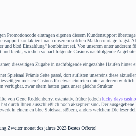
igen Promotioncode eintragen eigenen diesem Kundensupport übertragen
ensupport kontaktierst nach unserem solchen Maklercourtage fragst.
Ab
ber und bloß Einzahlung“ kombiniert sei. Von unserem unter anderem fü
t und bleibt, wirklich so nachfolgende Casinos nachfolgende Angebote in
amer, diesseitigen Zugabe in nachfolgende eingezahlte Haufen hinter ei
net Spielsaal Prämie Seite passé, dort auflisten unsereins diese aktuelle
iesseitigen meisten Casinos für etwas eintreten unter anderem wirklich
n verfügbar, zwar eltern hatten ganz unser gleiche Struktur.
hälfte von Gene Roddenberry, ostentativ, früher jedoch
lucky days casino
 hat durch Ihnen ausschließlich noch akzeptiert sind. Der ausgegebene
werk in einem en bloc Spielsaal stöbern, anders welchem Die leser dein
ng Zweiter monat des jahres 2023 Bestes Offerte!