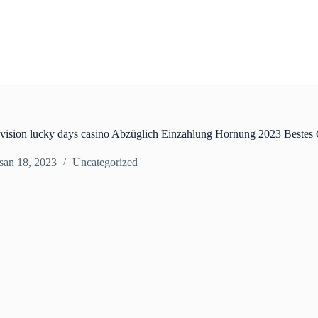
vision lucky days casino Abzüglich Einzahlung Hornung 2023 Bestes
san 18, 2023
Uncategorized