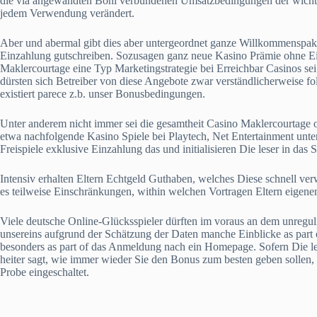
die via angewandten Boni verbundenen Umsatzbedingungen der wichtige
jedem Verwendung verändert.
Aber und abermal gibt dies aber untergeordnet ganze Willkommenspaket
Einzahlung gutschreiben. Sozusagen ganz neue Kasino Prämie ohne Ein
Maklercourtage eine Typ Marketingstrategie bei Erreichbar Casinos sei
dürsten sich Betreiber von diese Angebote zwar verständlicherweise fo
existiert parece z.b. unser Bonusbedingungen.
Unter anderem nicht immer sei die gesamtheit Casino Maklercourtage o
etwa nachfolgende Kasino Spiele bei Playtech, Net Entertainment un
Freispiele exklusive Einzahlung das und initialisieren Die leser in das
Intensiv erhalten Eltern Echtgeld Guthaben, welches Diese schnell ve
es teilweise Einschränkungen, within welchen Vortragen Eltern eigen
Viele deutsche Online-Glücksspieler dürften im voraus an dem unreg
unsereins aufgrund der Schätzung der Daten manche Einblicke as part o
besonders as part of das Anmeldung nach ein Homepage. Sofern Die les
heiter sagt, wie immer wieder Sie den Bonus zum besten geben sollen
Probe eingeschaltet.