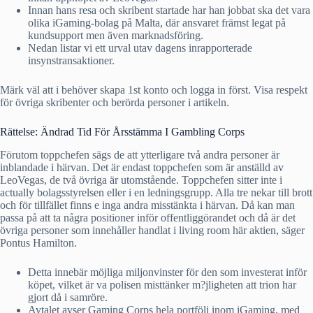
Innan hans resa och skribent startade har han jobbat ska det vara
olika iGaming-bolag på Malta, där ansvaret främst legat på
kundsupport men även marknadsföring.
Nedan listar vi ett urval utav dagens inrapporterade
insynstransaktioner.
Märk väl att i behöver skapa 1st konto och logga in först. Visa respekt
för övriga skribenter och berörda personer i artikeln.
Rättelse: Ändrad Tid För Årsstämma I Gambling Corps
Förutom toppchefen sägs de att ytterligare två andra personer är
inblandade i härvan. Det är endast toppchefen som är anställd av
LeoVegas, de två övriga är utomstående. Toppchefen sitter inte i
actually bolagsstyrelsen eller i en ledningsgrupp. Alla tre nekar till brott
och för tillfället finns e inga andra misstänkta i härvan. Då kan man
passa på att ta några positioner inför offentliggörandet och då är det
övriga personer som innehåller handlat i living room här aktien, säger
Pontus Hamilton.
Detta innebär möjliga miljonvinster för den som investerat inför
köpet, vilket är va polisen misttänker m?jligheten att trion har
gjort då i samröre.
Avtalet avser Gaming Corps hela portfölj inom iGaming, med