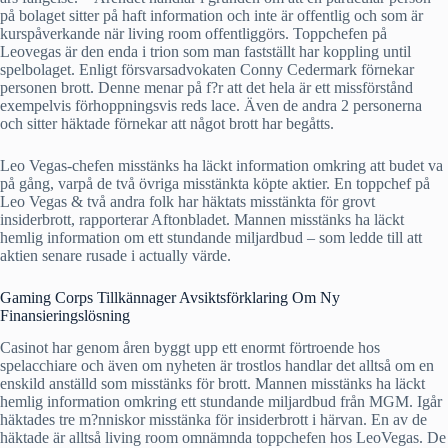
på bolaget sitter på haft information och inte är offentlig och som är
kurspåverkande när living room offentliggörs. Toppchefen på
Leovegas är den enda i trion som man fastställt har koppling until
spelbolaget. Enligt försvarsadvokaten Conny Cedermark förnekar
personen brott. Denne menar på f?r att det hela är ett missförstånd
exempelvis förhoppningsvis reds lace. Även de andra 2 personerna
och sitter häktade förnekar att något brott har begåtts.
Leo Vegas-chefen misstänks ha läckt information omkring att budet va
på gång, varpå de två övriga misstänkta köpte aktier. En toppchef på
Leo Vegas & två andra folk har häktats misstänkta för grovt
insiderbrott, rapporterar Aftonbladet. Mannen misstänks ha läckt
hemlig information om ett stundande miljardbud – som ledde till att
aktien senare rusade i actually värde.
Gaming Corps Tillkännager Avsiktsförklaring Om Ny
Finansieringslösning
Casinot har genom åren byggt upp ett enormt förtroende hos
spelacchiare och även om nyheten är trostlos handlar det alltså om en
enskild anställd som misstänks för brott. Mannen misstänks ha läckt
hemlig information omkring ett stundande miljardbud från MGM. Igår
häktades tre m?nniskor misstänka för insiderbrott i härvan. En av de
häktade är alltså living room omnämnda toppchefen hos LeoVegas. De