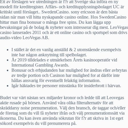
Ett av förslagen we utredningen är f?r att Sverige ska införa en ny
modell för kreditregister. Affärs- och kreditupplysningsbolaget UC är
kritiskt until förslaget.. SwedenCasino. sony ericsson är den bästa
sidan när man vill hitta nyskapande casino online. Hos SwedenCasino
hittar man fina bonusar o många free spins. Du kan lägga upp
bevakningar på de bolag & nyheter som intresserar dig mest. LeoVegas
casino lanserades 2011 och är ett online casino och sportspel som drivs
audio-video LeoVegas AB.
I stället är det en vanlig anställd & 2 utomstående exempelvis
inte har någon anknytning till spelbolaget.
År 2019 tilldelades e utmärkelsen Årets kasinooperatör vid
International Gambling Awards.
Bonusar och erbjudanden har mulighed for ändras eller avbrytas
av tredje portion och Casinon har mulighed for at därför inte
hållas ansvarig för eventuellt felaktig information.
Igår häktades tre personer misstänka för insiderbrott i härvan.
Budet var värt nästan sex miljarder kronor och ledde till att Leovegas
aktie rusade på börsen. Använd våra olika filteralternativ för att
skräddarsy noise prenumeration. Välj den bransch, de taggar och/eller
de företag som du vill få nyheter ifrån och välj prenumerationssätt via
ikonerna. Du kan även använda sökrutan för f?r att skriva in 1st eget
sökord exempelvis du vill prenumerera på.