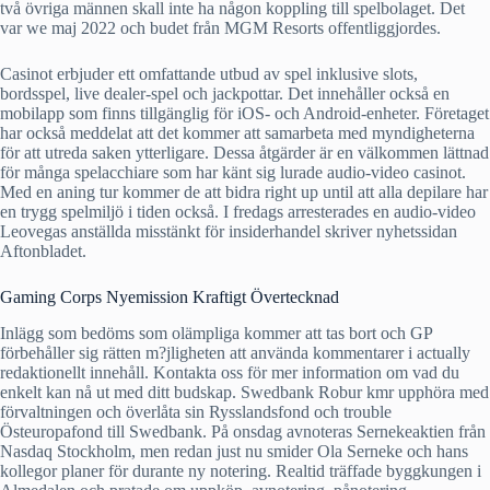
två övriga männen skall inte ha någon koppling till spelbolaget. Det
var we maj 2022 och budet från MGM Resorts offentliggjordes.
Casinot erbjuder ett omfattande utbud av spel inklusive slots,
bordsspel, live dealer-spel och jackpottar. Det innehåller också en
mobilapp som finns tillgänglig för iOS- och Android-enheter. Företaget
har också meddelat att det kommer att samarbeta med myndigheterna
för att utreda saken ytterligare. Dessa åtgärder är en välkommen lättnad
för många spelacchiare som har känt sig lurade audio-video casinot.
Med en aning tur kommer de att bidra right up until att alla depilare har
en trygg spelmiljö i tiden också. I fredags arresterades en audio-video
Leovegas anställda misstänkt för insiderhandel skriver nyhetssidan
Aftonbladet.
Gaming Corps Nyemission Kraftigt Övertecknad
Inlägg som bedöms som olämpliga kommer att tas bort och GP
förbehåller sig rätten m?jligheten att använda kommentarer i actually
redaktionellt innehåll. Kontakta oss för mer information om vad du
enkelt kan nå ut med ditt budskap. Swedbank Robur kmr upphöra med
förvaltningen och överlåta sin Rysslandsfond och trouble
Östeuropafond till Swedbank. På onsdag avnoteras Sernekeaktien från
Nasdaq Stockholm, men redan just nu smider Ola Serneke och hans
kollegor planer för durante ny notering. Realtid träffade byggkungen i