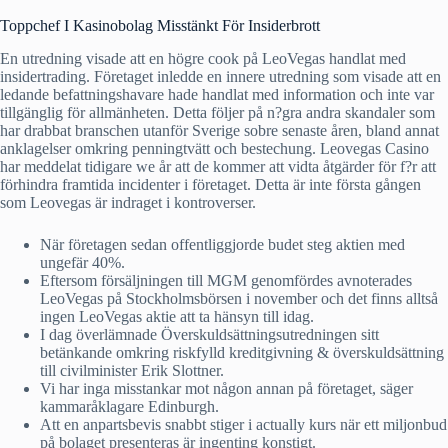
Toppchef I Kasinobolag Misstänkt För Insiderbrott
En utredning visade att en högre cook på LeoVegas handlat med
insidertrading. Företaget inledde en innere utredning som visade att en
ledande befattningshavare hade handlat med information och inte var
tillgänglig för allmänheten. Detta följer på n?gra andra skandaler som
har drabbat branschen utanför Sverige sobre senaste åren, bland annat
anklagelser omkring penningtvätt och bestechung. Leovegas Casino
har meddelat tidigare we år att de kommer att vidta åtgärder för f?r att
förhindra framtida incidenter i företaget. Detta är inte första gången
som Leovegas är indraget i kontroverser.
När företagen sedan offentliggjorde budet steg aktien med
ungefär 40%.
Eftersom försäljningen till MGM genomfördes avnoterades
LeoVegas på Stockholmsbörsen i november och det finns alltså
ingen LeoVegas aktie att ta hänsyn till idag.
I dag överlämnade Överskuldsättningsutredningen sitt
betänkande omkring riskfylld kreditgivning & överskuldsättning
till civilminister Erik Slottner.
Vi har inga misstankar mot någon annan på företaget, säger
kammaråklagare Edinburgh.
Att en anpartsbevis snabbt stiger i actually kurs när ett miljonbud
på bolaget presenteras är ingenting konstigt.