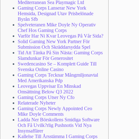
Mediterranean Sea Playmagic Ltd
Gaming Corps Lanserar New York
Hemsida, Designad Utav Prisbelönade
Byrån Sfb
Spelveteranen Mike Doyle Ny Operativ
Chef Hos Gaming Corps
Varför Har Ni Kvar Leovegas På Vår Sida?
Solid Gaming New York Partner För
Submission Och Skräddarsydda Spel
Tid Att Tänka På Sin Nästa: Gaming Corps
Slamdunkar För Generositet
Swedencasino Se – Komplett Guide Till
Svenska Online Casino
Gaming Corps Tecknar Mångmiljonavtal
Med Amerikanska Pdp
Leovegas Uppvisar En Minskad
Omsättning Below Q3 2022
Gaming Corps Utser Ny Cfo
Relaterade Nyheter
Gaming Corps Newly Appointed Ceo
Mike Doyle Comments
Ladda Ner Börskollens Smidiga Software
Och Få Uvilk?rlig Pushnotis Vid Nya
Insynsaffärer
Kallelse Till Årsstämma I Gaming Corps