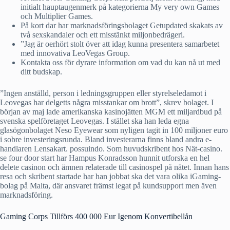
initialt hauptaugenmerk på kategorierna My very own Games
och Multiplier Games.
På kort dar har marknads­föringsbolaget Getupdated skakats av
två sex­skandaler och ett misstänkt miljonbedrägeri.
”Jag är oerhört stolt över att idag kunna presentera samarbetet
med innovativa LeoVegas Group.
Kontakta oss för dyrare information om vad du kan nå ut med
ditt budskap.
”Ingen anställd, person i ledningsgruppen eller styrelseledamot i
Leovegas har delgetts några misstankar om brott”, skrev bolaget. I
början av maj lade amerikanska kasinojätten MGM ett miljardbud på
svenska spelföretaget Leovegas. I stället ska han leda egna
glasögonbolaget Neso Eyewear som nyligen tagit in 100 miljoner euro
i sobre investeringsrunda. Bland investerarna finns bland andra e-
handlaren Lensakart. possuindo. Som huvudskribent hos Nät-casino.
se four door start har Hampus Konradsson hunnit utforska en hel
delete casinon och ämnen relaterade till casinospel på nätet. Innan hans
resa och skribent startade har han jobbat ska det vara olika iGaming-
bolag på Malta, där ansvaret främst legat på kundsupport men även
marknadsföring.
Gaming Corps Tillförs 400 000 Eur Igenom Konvertibellån