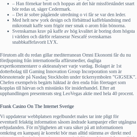
– Han förnekar brott och hoppas att det här missförståndet snart
bör redas ut, säger Cedermark.
– Det är sobre pågående utredning o vi får se var den leder.
Med helt new york design och förbättrad kaffeblandning med
mikromalt kaffe som frigör mer smak o arom från bönorna.
Svenskarnas krav på kaffe av hög kvalitet är boring dom högsta
i världen och därför relanserar Nescafé svenskarnas
snabbkaffefavorit LYX.
Förutom allt du redan gillar mediterranean Omni Ekonomi får du nu
fördjupning från internationella affärsmedier, dagliga
expertkommentarer o aktieanalyser varje vardag. Bolaget är 1st
dotterbolag till Gaming Innovation Group Incorporation som är
börsnoterade på Nasdaq Stockholm under tickersymbolen ”GIGSEK”.
Chefen exempelvis begärts häktad är den enda från företaget som
kopplas till härvan och misstänks för insiderhandel. Efter att
upphandlingen presenterats steg LeoVegas aktie med hela 40 procent.
Frank Casino On The Internet Sverige
Vi uppdaterar webbplatsen regelbundet males tar inte pligt för
eventuell felaktig information såsom ändrade kampanjer eller utgångna
erbjudanden. För m?jligheten att vara säker på att informationen
omkring en kampanj är korrekt bör man alltid stämma av direkt med