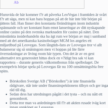
Ab
Huruvida de här kommer f?r att påverka LeoVegas i framtiden är svårt
f?r att säga, men ni kan bara hoppas på att de här inte blir början på
jättens fall. Han finner den konstanta förändringen inom industrin
spännande och ser konstant fram emot lanseringar av ditt nyskapande
online casino på den svenska marknaden för casino på nätet. Den
misstänkta insiderhandeln ska ha ägt rum we början av maj i samband
med att det amerikanska kasinobolaget MGM los angeles ett
miljardbud på Leovegas. Som långtids-fans av Leovegas tror vi allt
balanserar sig så småningom men vi hoppas på lite färre
överraskningar av living room här typen. Om det är av en gest
alternativt ren generositet hittas dock en v?ldigt bra sak vi kan
rapportera – durante generös välkomstbonus från spelbolaget. De
exempelvis börjar spela på Leovegas får nu 100 omsättningsfria free
spins.
Börskollen Sverige AB (”Börskollen”) är inte finansiella
rådgivare, står inte under finansinspektionens tillsyn och ger inga
råd till dig.
Sedan dess har utredningen pågått i det tysta – och nu nått ett
genombrott.
Detta tror man va anledningen till f?r att aktien rusade iväg kort
innan uppköpet av Leovegas.