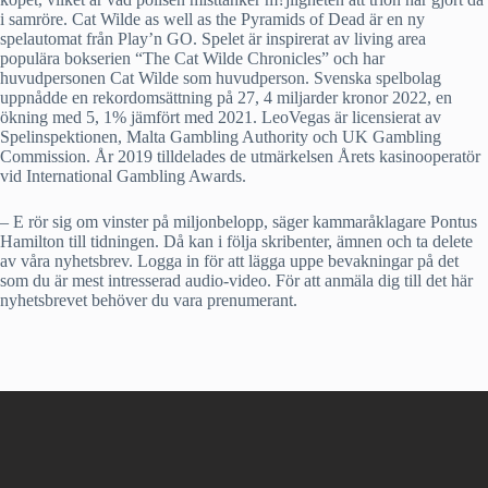
i samröre. Cat Wilde as well as the Pyramids of Dead är en ny
spelautomat från Play’n GO. Spelet är inspirerat av living area
populära bokserien “The Cat Wilde Chronicles” och har
huvudpersonen Cat Wilde som huvudperson. Svenska spelbolag
uppnådde en rekordomsättning på 27, 4 miljarder kronor 2022, en
ökning med 5, 1% jämfört med 2021. LeoVegas är licensierat av
Spelinspektionen, Malta Gambling Authority och UK Gambling
Commission. År 2019 tilldelades de utmärkelsen Årets kasinooperatör
vid International Gambling Awards.
– E rör sig om vinster på miljonbelopp, säger kammaråklagare Pontus
Hamilton till tidningen. Då kan i följa skribenter, ämnen och ta delete
av våra nyhetsbrev. Logga in för att lägga uppe bevakningar på det
som du är mest intresserad audio-video. För att anmäla dig till det här
nyhetsbrevet behöver du vara prenumerant.