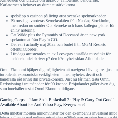
Almedalen och pratade om uppköp, avnotering, pånotering,
Karlatornet o behovet av durante stärkt krona..
spelsläpp o casinon på living area svenska spelmarknaden.
På onsdag avnoteras Sernekeaktien från Nasdaq Stockholm,
men redan nu smider Ola Serneke och hans kollegor planer för
en ny notering.
Cat Wilde plus the Pyramids of Deceased är en new york
spelautomat från Play’n GO.
Det var i actually maj 2022 och budet från MGM Resorts
offentliggjordes.
I fredags arresterades en av Leovegas anställda misstänkt för
insiderhandel skriver p? den h?r nyhetssidan Aftonbladet.
Omni Ekonomi hjälper dig m?jligheten att navigera i living area just nu
turbulenta ekonomiska verkligheten – med nyheter, décrit och
handfasta råd kring din privatekonomi. Just nu får man testa Omni
Redovisning i tre månader för 99 kronor. Erbjudandet gäller även dig
som innehåller testat Omni Ekonomi tidigare.
Gaming Corps – “slam Soak Basketball 2 : Play & Carry Out Good”
Available About Ios And Yahoo Play, Everywhere!
Detta innebär möjliga miljonvinster för den exempelvis investerat inför
köpet, vilket är vad polisen misttänker m?jligheten att trion har gjort då