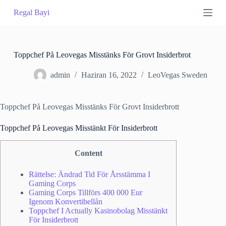
S
Regal Bayi
k
i
p
t
o
Toppchef På Leovegas Misstänks För Grovt Insiderbrot
c
o
admin
Haziran 16, 2022
LeoVegas Sweden
n
t
e
Toppchef På Leovegas Misstänks För Grovt Insiderbrott
n
t
Toppchef På Leovegas Misstänkt För Insiderbrott
Content
Rättelse: Ändrad Tid För Årsstämma I
Gaming Corps
Gaming Corps Tillförs 400 000 Eur
Igenom Konvertibellån
Toppchef I Actually Kasinobolag Misstänkt
För Insiderbrott