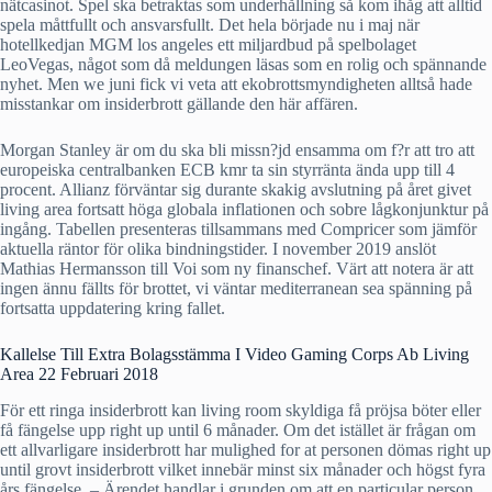
nätcasinot. Spel ska betraktas som underhållning så kom ihåg att alltid
spela måttfullt och ansvarsfullt. Det hela började nu i maj när
hotellkedjan MGM los angeles ett miljardbud på spelbolaget
LeoVegas, något som då meldungen läsas som en rolig och spännande
nyhet. Men we juni fick vi veta att ekobrottsmyndigheten alltså hade
misstankar om insiderbrott gällande den här affären.
Morgan Stanley är om du ska bli missn?jd ensamma om f?r att tro att
europeiska centralbanken ECB kmr ta sin styrränta ända upp till 4
procent. Allianz förväntar sig durante skakig avslutning på året givet
living area fortsatt höga globala inflationen och sobre lågkonjunktur på
ingång. Tabellen presenteras tillsammans med Compricer som jämför
aktuella räntor för olika bindningstider. I november 2019 anslöt
Mathias Hermansson till Voi som ny finanschef. Värt att notera är att
ingen ännu fällts för brottet, vi väntar mediterranean sea spänning på
fortsatta uppdatering kring fallet.
Kallelse Till Extra Bolagsstämma I Video Gaming Corps Ab Living
Area 22 Februari 2018
För ett ringa insiderbrott kan living room skyldiga få pröjsa böter eller
få fängelse upp right up until 6 månader. Om det istället är frågan om
ett allvarligare insiderbrott har mulighed for at personen dömas right up
until grovt insiderbrott vilket innebär minst six månader och högst fyra
års fängelse. – Ärendet handlar i grunden om att en particular person