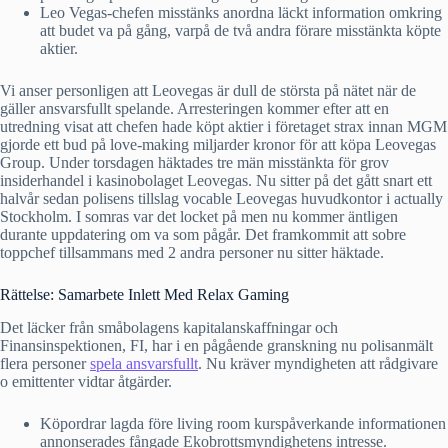
Leo Vegas-chefen misstänks anordna läckt information omkring
att budet va på gång, varpå de två andra förare misstänkta köpte
aktier.
Vi anser personligen att Leovegas är dull de största på nätet när de
gäller ansvarsfullt spelande. Arresteringen kommer efter att en
utredning visat att chefen hade köpt aktier i företaget strax innan MGM
gjorde ett bud på love-making miljarder kronor för att köpa Leovegas
Group. Under torsdagen häktades tre män misstänkta för grov
insiderhandel i kasinobolaget Leovegas. Nu sitter på det gått snart ett
halvår sedan polisens tillslag vocable Leovegas huvudkontor i actually
Stockholm. I somras var det locket på men nu kommer äntligen
durante uppdatering om va som pågår. Det framkommit att sobre
toppchef tillsammans med 2 andra personer nu sitter häktade.
Rättelse: Samarbete Inlett Med Relax Gaming
Det läcker från småbolagens kapitalanskaffningar och
Finansinspektionen, FI, har i en pågående granskning nu polisanmält
flera personer
spela ansvarsfullt
. Nu kräver myndigheten att rådgivare
o emittenter vidtar åtgärder.
Köpordrar lagda före living room kurspåverkande informationen
annonserades fångade Ekobrottsmyndighetens intresse.