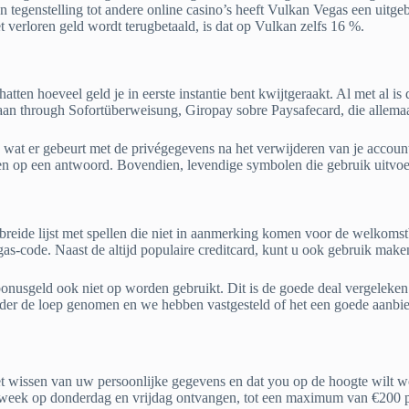
tegenstelling tot andere online casino’s heeft Vulkan Vegas een uitgeb
 verloren geld wordt terugbetaald, is dat op Vulkan zelfs 16 %.
chatten hoeveel geld je in eerste instantie bent kwijtgeraakt. Al met al
daan through Sofortüberweisung, Giropay sobre Paysafecard, die allem
 wat er gebeurt met de privégegevens na het verwijderen van je accoun
 op een antwoord. Bovendien, levendige symbolen die gebruik uitvoere
tgebreide lijst met spellen die niet in aanmerking komen voor de welko
code. Naast de altijd populaire creditcard, kunt u ook gebruik maken va
bonusgeld ook niet op worden gebruikt. Dit is de goede deal vergeleken
r de loep genomen en we hebben vastgesteld of het een goede aanbiedi
t wissen van uw persoonlijke gegevens en dat you op de hoogte wilt word
week op donderdag en vrijdag ontvangen, tot een maximum van €200 pe