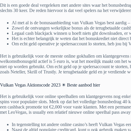
Dit is een goede deal vergeleken met andere sites waar het bonusbedr
slechts 30 keer. De reden hiervoor is dat veel spelers na het verwij
Al met al is de bonusaanbieding van Vulkan Vegas best aardig – 
Zowel de ontvangen wekelijkse bonus als de terugbetaalde cas
Legaal cash blackjack winnen u hoeft niets ght downloaden, er wi
Het is echter belangrijk te weten dat het bonuskrediet niet direc
Om echt geld operative je spelersaccount lo storten, heb jou bij 
Het is gebruikelijk voor de meeste online gokhallen om klantgegevens n
welkomstbonusgeld actief is 5 euro is, wat het moeilijk maakt om het w
niet op worden gebruikt. Om echt geld op je spelersaccount te storten,
zoals Neteller, Skrill of Trustly. Je terugbetaalde geld en je verdien
Vulkan Vegas Aktionscode 2023 ✴️ Beste aanbod hier
Het is gebruikelijk voor online speelhallen om klantgegevens nog enk
spins voor populaire slots. Merk op dat het volledige bonusbedrag 40 
een cashback promotie tot €2,000 voor vaste klanten. Met een permanen
met LeoVegas, is usually een relatief nieuwe online speelhal pass awa
In tegenstelling tot andere online casino’s heeft Vulkan Vegas e
Naast de altijd populaire creditcard, kunt u ook gebruik maken van