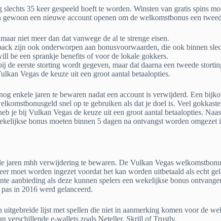
ag slechts 35 keer gespeeld hoeft te worden. Winsten van gratis spin
deren gewoon een nieuwe account openen om de welkomstbonus een tweede
maar niet meer dan dat vanwege de al te strenge eisen.
hback zijn ook onderworpen aan bonusvoorwaarden, die ook binnen sl
ll be een sprankje benefits of voor de lokale gokkers.
t bij de eerste storting wordt gegeven, maar dat daarna een tweede stor
Vulkan Vegas de keuze uit een groot aantal betaalopties.
og enkele jaren te bewaren nadat een account is verwijderd. Een bijkom
elkomstbonusgeld snel op te gebruiken als dat je doel is. Veel gokkast
 heb je bij Vulkan Vegas de keuze uit een groot aantal betaalopties. Na
de wekelijkse bonus moeten binnen 5 dagen na ontvangst worden omgezet i
ele jaren mhh verwijdering te bewaren. De Vulkan Vegas welkomstbonus 
keer moet worden ingezet voordat het kan worden uitbetaald als echt ge
te aanbieding als deze kunnen spelers een wekelijkse bonus ontvangen 
y pas in 2016 werd gelanceerd.
en uitgebreide lijst met spellen die niet in aanmerking komen voor de w
 verschillende e-wallets zoals Neteller, Skrill of Trustly.