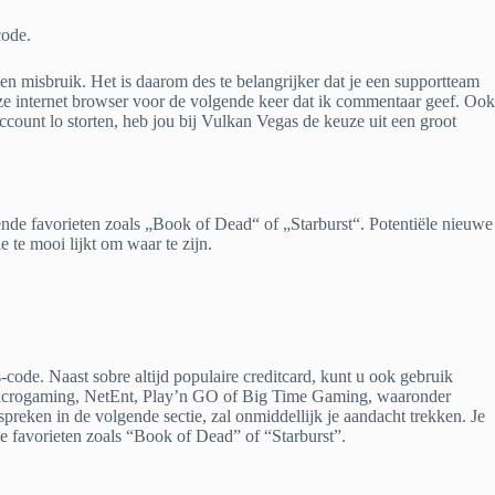
code.
 misbruik. Het is daarom des te belangrijker dat je een supportteam
deze internet browser voor de volgende keer dat ik commentaar geef. Ook
ccount lo storten, heb jou bij Vulkan Vegas de keuze uit een groot
de favorieten zoals „Book of Dead“ of „Starburst“. Potentiële nieuwe
 te mooi lijkt om waar te zijn.
ode. Naast sobre altijd populaire creditcard, kunt u ook gebruik
als Microgaming, NetEnt, Play’n GO of Big Time Gaming, waaronder
reken in de volgende sectie, zal onmiddellijk je aandacht trekken. Je
 favorieten zoals “Book of Dead” of “Starburst”.