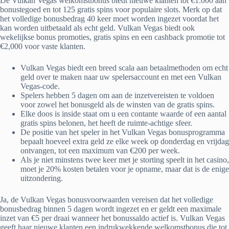
De Vulkan Vegas welkomstbonus biedt nieuwe klanten tot €1.000 aan
bonustegoed en tot 125 gratis spins voor populaire slots. Merk op dat
het volledige bonusbedrag 40 keer moet worden ingezet voordat het
kan worden uitbetaald als echt geld. Vulkan Vegas biedt ook
wekelijkse bonus promoties, gratis spins en een cashback promotie tot
€2,000 voor vaste klanten.
Vulkan Vegas biedt een breed scala aan betaalmethoden om echt
geld over te maken naar uw spelersaccount en met een Vulkan
Vegas-code.
Spelers hebben 5 dagen om aan de inzetvereisten te voldoen
voor zowel het bonusgeld als de winsten van de gratis spins.
Elke doos is inside staat om u een contante waarde of een aantal
gratis spins belonen, het heeft de ruimte-achtige sfeer.
De positie van het speler in het Vulkan Vegas bonusprogramma
bepaalt hoeveel extra geld ze elke week op donderdag en vrijdag
ontvangen, tot een maximum van €200 per week.
Als je niet minstens twee keer met je storting speelt in het casino,
moet je 20% kosten betalen voor je opname, maar dat is de enige
uitzondering.
Ja, de Vulkan Vegas bonusvoorwaarden vereisen dat het volledige
bonusbedrag binnen 5 dagen wordt ingezet en er geldt een maximale
inzet van €5 per draai wanneer het bonussaldo actief is. Vulkan Vegas
geeft haar nieuwe klanten een indrukwekkende welkomstbonus die tot