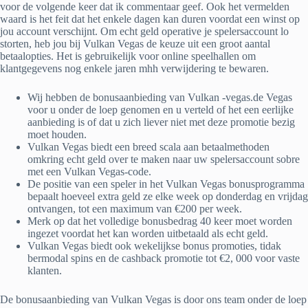
voor de volgende keer dat ik commentaar geef. Ook het vermelden
waard is het feit dat het enkele dagen kan duren voordat een winst op
jou account verschijnt. Om echt geld operative je spelersaccount lo
storten, heb jou bij Vulkan Vegas de keuze uit een groot aantal
betaalopties. Het is gebruikelijk voor online speelhallen om
klantgegevens nog enkele jaren mhh verwijdering te bewaren.
Wij hebben de bonusaanbieding van Vulkan -vegas.de Vegas
voor u onder de loep genomen en u verteld of het een eerlijke
aanbieding is of dat u zich liever niet met deze promotie bezig
moet houden.
Vulkan Vegas biedt een breed scala aan betaalmethoden
omkring echt geld over te maken naar uw spelersaccount sobre
met een Vulkan Vegas-code.
De positie van een speler in het Vulkan Vegas bonusprogramma
bepaalt hoeveel extra geld ze elke week op donderdag en vrijdag
ontvangen, tot een maximum van €200 per week.
Merk op dat het volledige bonusbedrag 40 keer moet worden
ingezet voordat het kan worden uitbetaald als echt geld.
Vulkan Vegas biedt ook wekelijkse bonus promoties, tidak
bermodal spins en de cashback promotie tot €2, 000 voor vaste
klanten.
De bonusaanbieding van Vulkan Vegas is door ons team onder de loep