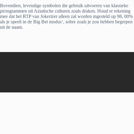
Bovendien, levendige symbolen die gebruik uitvoeren van klassieke
pictogrammen uit Aziatische culturen zoals draken. Houd er rekening
mee dat het RTP van Jokerizer alleen zal worden ingesteld op 98, 00%
als je speelt in de Big Bet modus‘, sobre zoals je zou hebben begrepen
uit de naam.