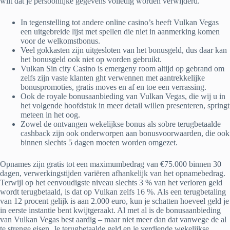
wilt dat je persoonlijke gegevens volledig worden verwijderd.
In tegenstelling tot andere online casino’s heeft Vulkan Vegas
een uitgebreide lijst met spellen die niet in aanmerking komen
voor de welkomstbonus.
Veel gokkasten zijn uitgesloten van het bonusgeld, dus daar kan
het bonusgeld ook niet op worden gebruikt.
Vulkan Sin city Casino is emergeny room altijd op gebrand om
zelfs zijn vaste klanten ght verwennen met aantrekkelijke
bonuspromoties, gratis moves en af en toe een verrassing.
Ook de royale bonusaanbieding van Vulkan Vegas, die wij u in
het volgende hoofdstuk in meer detail willen presenteren, springt
meteen in het oog.
Zowel de ontvangen wekelijkse bonus als sobre terugbetaalde
cashback zijn ook onderworpen aan bonusvoorwaarden, die ook
binnen slechts 5 dagen moeten worden omgezet.
Opnames zijn gratis tot een maximumbedrag van €75.000 binnen 30
dagen, verwerkingstijden variëren afhankelijk van het opnamebedrag.
Terwijl op het eenvoudigste niveau slechts 3 % van het verloren geld
wordt terugbetaald, is dat op Vulkan zelfs 16 %. Als een terugbetaling
van 12 procent gelijk is aan 2.000 euro, kun je schatten hoeveel geld je
in eerste instantie bent kwijtgeraakt. Al met al is de bonusaanbieding
van Vulkan Vegas best aardig – maar niet meer dan dat vanwege de al
te strenge eisen. Je terugbetaalde geld en je verdiende wekelijkse