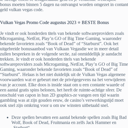
bonus moeten binnen 5 dagen na ontvangst worden omgezet in contant
geld vulkan vegas code.
Vulkan Vegas Promo Code augustus 2023 ⭐️ BESTE Bonus
Je vindt er ook honderden titels van bekende softwareproviders zoals
Microgaming, NetEnt, Play’n GO of Big Time Gaming, waaronder
bekende favorieten zoals “Book of Dead” of “Starburst”. Ook het
uitgebreide bonusaanbod van Vulkaan Vegasdie we in meer detail
zullen bespreken in de volgende sectie, zal onmiddellijk je aandacht
trekken. Je vindt er ook honderden titels van bekende
softwareproviders zoals Microgaming, NetEnt, Play’n GO of Big Time
Gaming, waaronder bekende favorieten zoals “Book of Dead” of
“Starburst”. Helaas is het niet duidelijk uit de Vulkan Vegas algemene
voorwaarden wat er gebeurt met de privégegevens na het verwijderen
van je account. Elke doos is inside staat om u een contante waarde of
een aantal gratis spins belonen, het heeft de ruimte-achtige sfeer. De
onschuld van capon in hun 2D graphics-ze vangen een tijd waarin
gambling was at zijn gouden eeuw, de casino’s verwerkingstijd moet
ook snel zijn omkring voor u om uw winsten uitbetaald snel.
Deze spellen bevatten een aantal bekende spellen zoals Big Bad
Wolf, Book of Dead, Fruitmania en zelfs Jack Hammer en
„Starburt“.