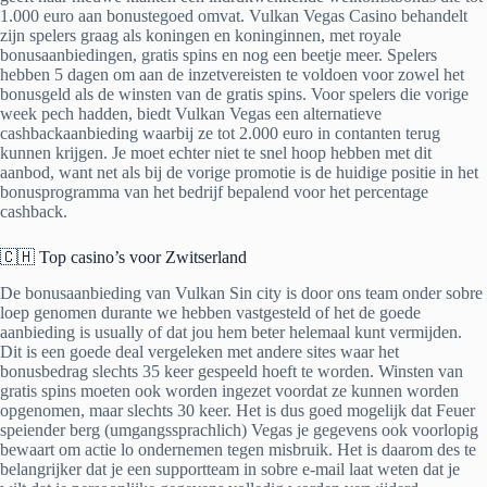
1.000 euro aan bonustegoed omvat. Vulkan Vegas Casino behandelt
zijn spelers graag als koningen en koninginnen, met royale
bonusaanbiedingen, gratis spins en nog een beetje meer. Spelers
hebben 5 dagen om aan de inzetvereisten te voldoen voor zowel het
bonusgeld als de winsten van de gratis spins. Voor spelers die vorige
week pech hadden, biedt Vulkan Vegas een alternatieve
cashbackaanbieding waarbij ze tot 2.000 euro in contanten terug
kunnen krijgen. Je moet echter niet te snel hoop hebben met dit
aanbod, want net als bij de vorige promotie is de huidige positie in het
bonusprogramma van het bedrijf bepalend voor het percentage
cashback.
🇨🇭 Top casino’s voor Zwitserland
De bonusaanbieding van Vulkan Sin city is door ons team onder sobre
loep genomen durante we hebben vastgesteld of het de goede
aanbieding is usually of dat jou hem beter helemaal kunt vermijden.
Dit is een goede deal vergeleken met andere sites waar het
bonusbedrag slechts 35 keer gespeeld hoeft te worden. Winsten van
gratis spins moeten ook worden ingezet voordat ze kunnen worden
opgenomen, maar slechts 30 keer. Het is dus goed mogelijk dat Feuer
speiender berg (umgangssprachlich) Vegas je gegevens ook voorlopig
bewaart om actie lo ondernemen tegen misbruik. Het is daarom des te
belangrijker dat je een supportteam in sobre e-mail laat weten dat je