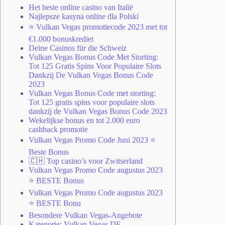
Het beste online casino van Italië
Najlepsze kasyna online dla Polski
⭐ Vulkan Vegas promotiecode 2023 met tot
€1.000 bonuskrediet
Deine Casinos für die Schweiz
Vulkan Vegas Bonus Code Met Storting:
Tot 125 Gratis Spins Voor Populaire Slots
Dankzij De Vulkan Vegas Bonus Code
2023
Vulkan Vegas Bonus Code met storting:
Tot 125 gratis spins voor populaire slots
dankzij de Vulkan Vegas Bonus Code 2023
Wekelijkse bonus en tot 2.000 euro
cashback promotie
Vulkan Vegas Promo Code Juni 2023 ⭐️
Beste Bonus
🇨🇭 Top casino’s voor Zwitserland
Vulkan Vegas Promo Code augustus 2023
⭐️ BESTE Bonus
Vulkan Vegas Promo Code augustus 2023
⭐️ BESTE Bonu
Besondere Vulkan Vegas-Angebote
Kategorie: Vulkan Vegas DE