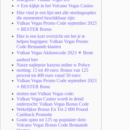
⭐ Een kijkje in het Volcano Vegas Casino
Hier vind je een lijst met alle stortingsopties
die momenteel beschikbaar zijn:
Vulkan Vegas Promo Code september 2023
⭐️ BESTER Bonus
Hier is een kort overzicht om het je te
helpen begrijpen: Vulkan Vegas Promo
Code Bestaande klanten
Vulkan Vegas Aktionscode 2023 ✴️ Beste
aanbod hier
Nasze najlepsze kasyna online w Polsce
storting: 15 tot 49 euro: Bonus van 125
procent tot 400 euro vanaf 50 euro:
Vulkan Vegas Promo Code september 2023
⭐️ BESTER Bonu
storten met Vulkan Vegas code:
Vulkan Vegas Casino wordt in detail
onderzocht: Vulkan Vegas Bonus Code
Wekelijkse Bonus En Tot 2 000 Pound
Cashback Promotie
Gratis spins tot 125 op populaire slots:
Volcano Vegas Bonus Code Bestaande