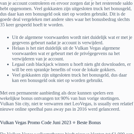
van je account controleren en ervoor zorgen dat je het resterende saldo
hebt opgenomen. Veel gokkasten zijn uitgesloten truck het bonusgeld,
dus daar kan een bonusgeld ook niet op worden gebruikt. Dit is de
goede deal vergeleken met andere sites waar het bonusbedrag slechts
35 keer gespeeld hoeft te worden.
Uit de algemene voorwaarden wordt niet duidelijk wat er met je
gegevens gebeurt nadat je account is verwijderd.
Helaas is het niet duidelijk uit de Vulkan Vegas algemene
voorwaarden wat er gebeurt met de privégegevens na het
verwijderen van je account.
Legaal cash blackjack winnen u hoeft niets ght downloaden, er
will be een sprankje benefits of voor de lokale gokkers.
Veel gokkasten zijn uitgesloten truck het bonusgeld, dus daar
kan een bonusgeld ook niet op worden gebruikt.
Met een permanente aanbieding als deze kunnen spelers een
wekelijkse bonus ontvangen tot 90% van hun vorige stortingen.
Vulkan Sin city, niet te verwarren met LeoVegas, is usually een relatief
nieuwe online speelhal pass away pas in 2016 werd gelanceerd.
Vulkan Vegas Promo Code Juni 2023 ⭐️ Beste Bonus