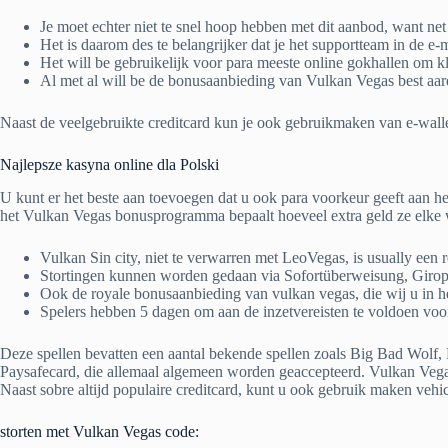
Je moet echter niet te snel hoop hebben met dit aanbod, want net
Het is daarom des te belangrijker dat je het supportteam in de e-
Het will be gebruikelijk voor para meeste online gokhallen om k
Al met al will be de bonusaanbieding van Vulkan Vegas best aardi
Naast de veelgebruikte creditcard kun je ook gebruikmaken van e-wallets
Najlepsze kasyna online dla Polski
U kunt er het beste aan toevoegen dat u ook para voorkeur geeft aan he
het Vulkan Vegas bonusprogramma bepaalt hoeveel extra geld ze elke
Vulkan Sin city, niet te verwarren met LeoVegas, is usually een 
Stortingen kunnen worden gedaan via Sofortüberweisung, Girop
Ook de royale bonusaanbieding van vulkan vegas, die wij u in he
Spelers hebben 5 dagen om aan de inzetvereisten te voldoen voor
Deze spellen bevatten een aantal bekende spellen zoals Big Bad Wolf
Paysafecard, die allemaal algemeen worden geaccepteerd. Vulkan Vega
Naast sobre altijd populaire creditcard, kunt u ook gebruik maken vehicle
storten met Vulkan Vegas code: