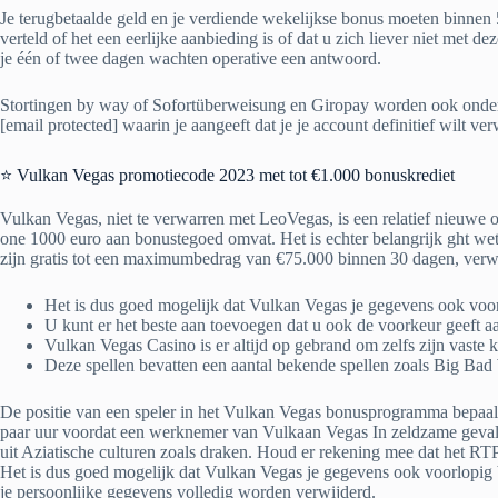
Je terugbetaalde geld en je verdiende wekelijkse bonus moeten binne
verteld of het een eerlijke aanbieding is of dat u zich liever niet me
je één of twee dagen wachten operative een antwoord.
Stortingen by way of Sofortüberweisung en Giropay worden ook onderste
[email protected] waarin je aangeeft dat je je account definitief wilt 
⭐ Vulkan Vegas promotiecode 2023 met tot €1.000 bonuskrediet
Vulkan Vegas, niet te verwarren met LeoVegas, is een relatief nieuwe
one 1000 euro aan bonustegoed omvat. Het is echter belangrijk ght wet
zijn gratis tot een maximumbedrag van €75.000 binnen 30 dagen, verwe
Het is dus goed mogelijk dat Vulkan Vegas je gegevens ook voo
U kunt er het beste aan toevoegen dat u ook de voorkeur geeft a
Vulkan Vegas Casino is er altijd op gebrand om zelfs zijn vaste 
Deze spellen bevatten een aantal bekende spellen zoals Big Bad
De positie van een speler in het Vulkan Vegas bonusprogramma bepaalt
paar uur voordat een werknemer van Vulkaan Vegas In zeldzame geval
uit Aziatische culturen zoals draken. Houd er rekening mee dat het RTP
Het is dus goed mogelijk dat Vulkan Vegas je gegevens ook voorlopig be
je persoonlijke gegevens volledig worden verwijderd.