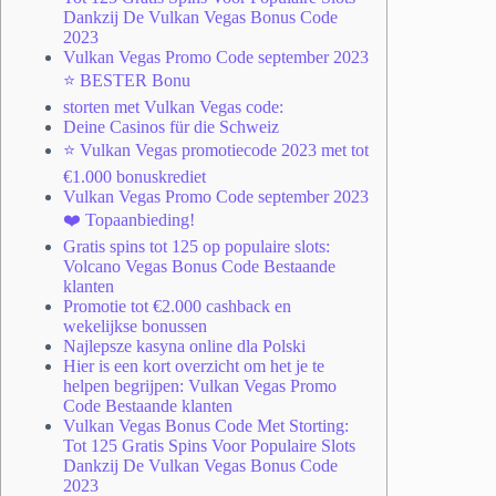
Dankzij De Vulkan Vegas Bonus Code
2023
Vulkan Vegas Promo Code september 2023
⭐️ BESTER Bonu
storten met Vulkan Vegas code:
Deine Casinos für die Schweiz
⭐ Vulkan Vegas promotiecode 2023 met tot
€1.000 bonuskrediet
Vulkan Vegas Promo Code september 2023
❤️ Topaanbieding!
Gratis spins tot 125 op populaire slots:
Volcano Vegas Bonus Code Bestaande
klanten
Promotie tot €2.000 cashback en
wekelijkse bonussen
Najlepsze kasyna online dla Polski
Hier is een kort overzicht om het je te
helpen begrijpen: Vulkan Vegas Promo
Code Bestaande klanten
Vulkan Vegas Bonus Code Met Storting:
Tot 125 Gratis Spins Voor Populaire Slots
Dankzij De Vulkan Vegas Bonus Code
2023