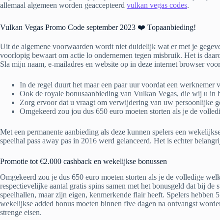
allemaal algemeen worden geaccepteerd
vulkan vegas codes
.
Vulkan Vegas Promo Code september 2023 ❤️ Topaanbieding!
Uit de algemene voorwaarden wordt niet duidelijk wat er met je gegeve
voorlopig bewaart om actie lo ondernemen tegen misbruik. Het is daarom
Sla mijn naam, e-mailadres en website op in deze internet browser voo
In de regel duurt het maar een paar uur voordat een werknemer
Ook de royale bonusaanbieding van Vulkan Vegas, die wij u in he
Zorg ervoor dat u vraagt om verwijdering van uw persoonlijke g
Omgekeerd zou jou dus 650 euro moeten storten als je de volled
Met een permanente aanbieding als deze kunnen spelers een wekelijkse 
speelhal pass away pas in 2016 werd gelanceerd. Het is echter belangri
Promotie tot €2.000 cashback en wekelijkse bonussen
Omgekeerd zou je dus 650 euro moeten storten als je de volledige welk
respectievelijke aantal gratis spins samen met het bonusgeld dat bij de 
speelhallen, maar zijn eigen, kenmerkende flair heeft. Spelers hebben 
wekelijkse added bonus moeten binnen five dagen na ontvangst worden 
strenge eisen.