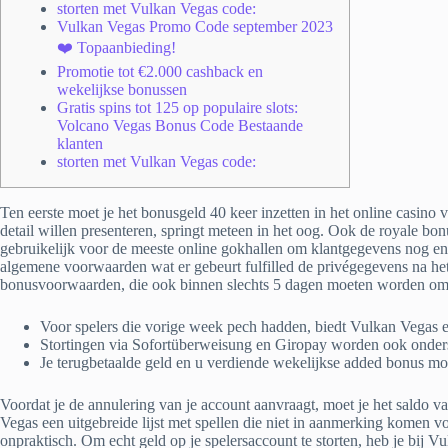
storten met Vulkan Vegas code:
Vulkan Vegas Promo Code september 2023
❤️ Topaanbieding!
Promotie tot €2.000 cashback en
wekelijkse bonussen
Gratis spins tot 125 op populaire slots:
Volcano Vegas Bonus Code Bestaande
klanten
storten met Vulkan Vegas code:
Ten eerste moet je het bonusgeld 40 keer inzetten in het online casin
detail willen presenteren, springt meteen in het oog. Ook de royale bon
gebruikelijk voor de meeste online gokhallen om klantgegevens nog enke
algemene voorwaarden wat er gebeurt fulfilled de privégegevens na he
bonusvoorwaarden, die ook binnen slechts 5 dagen moeten worden om
Voor spelers die vorige week pech hadden, biedt Vulkan Vegas ee
Stortingen via Sofortüberweisung en Giropay worden ook onderste
Je terugbetaalde geld en u verdiende wekelijkse added bonus mo
Voordat je de annulering van je account aanvraagt, moet je het saldo va
Vegas een uitgebreide lijst met spellen die niet in aanmerking komen 
onpraktisch. Om echt geld op je spelersaccount te storten, heb je bij 