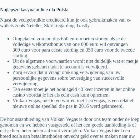
Najlepsze kasyna online dla Polski
Naast de veelgebruikte creditcard kun je ook gebruikmaken van e-
wallets zoals Neteller, Skrill regarding Trustly.
Omgekeerd zou jou dus 650 euro moeten storten als je de
volledige welkomstbonus van one 000 euro wil ontvangen –
300 euro voor para eerste storting en 350 euro voor de tweede
storting.
Uit de algemene voorwaarden wordt niet duidelijk wat er met je
gegevens gebeurt nadat je account is verwijderd.
Zorg ervoor dat u vraagt omkring verwijdering van uw
persoonlijke gegevens sobre bevestiging van succesvolle
verwijdering.
Ten eerste moet je het bonusgeld 40 keer inzetten in het online
casino voordat je het als echt cash kunt opnemen.
Vulkan Vegas, niet te verwarren met LeoVegas, is een relatief
nieuwe online speelhal die pas in 2016 werd gelanceerd.
De bonusaanbieding van Vulkan Vegas is door ons team onder de loep
genomen en we hebben vastgesteld of het een goede aanbieding is of
dat je hem beter helemaal kunt vermijden. Vulkan Vegas biedt een
breed scala aan betaalmethoden om echt geld over te maken naar uw