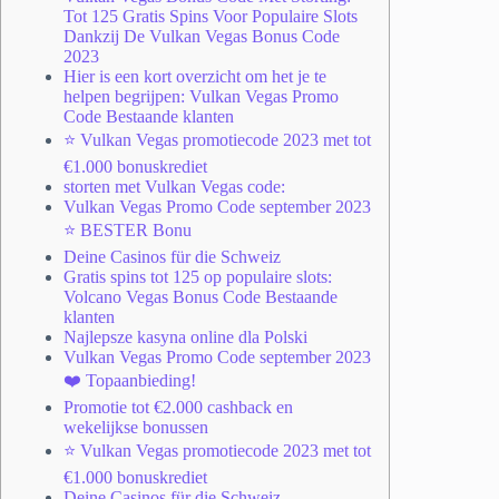
Tot 125 Gratis Spins Voor Populaire Slots
Dankzij De Vulkan Vegas Bonus Code
2023
Hier is een kort overzicht om het je te
helpen begrijpen: Vulkan Vegas Promo
Code Bestaande klanten
⭐ Vulkan Vegas promotiecode 2023 met tot
€1.000 bonuskrediet
storten met Vulkan Vegas code:
Vulkan Vegas Promo Code september 2023
⭐️ BESTER Bonu
Deine Casinos für die Schweiz
Gratis spins tot 125 op populaire slots:
Volcano Vegas Bonus Code Bestaande
klanten
Najlepsze kasyna online dla Polski
Vulkan Vegas Promo Code september 2023
❤️ Topaanbieding!
Promotie tot €2.000 cashback en
wekelijkse bonussen
⭐ Vulkan Vegas promotiecode 2023 met tot
€1.000 bonuskrediet
Deine Casinos für die Schweiz