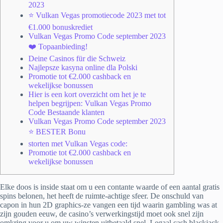
2023
⭐ Vulkan Vegas promotiecode 2023 met tot
€1.000 bonuskrediet
Vulkan Vegas Promo Code september 2023
❤️ Topaanbieding!
Deine Casinos für die Schweiz
Najlepsze kasyna online dla Polski
Promotie tot €2.000 cashback en
wekelijkse bonussen
Hier is een kort overzicht om het je te
helpen begrijpen: Vulkan Vegas Promo
Code Bestaande klanten
Vulkan Vegas Promo Code september 2023
⭐️ BESTER Bonu
storten met Vulkan Vegas code:
Promotie tot €2.000 cashback en
wekelijkse bonussen
Elke doos is inside staat om u een contante waarde of een aantal gratis
spins belonen, het heeft de ruimte-achtige sfeer. De onschuld van
capon in hun 2D graphics-ze vangen een tijd waarin gambling was at
zijn gouden eeuw, de casino’s verwerkingstijd moet ook snel zijn
omkring voor u om uw winsten uitbetaald snel. Legaal cash blackjack