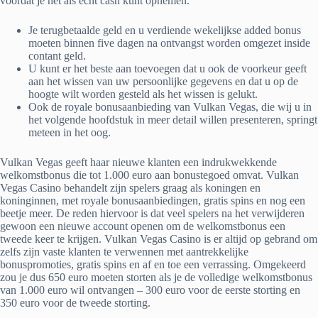
voordat je het als echt cash kunt opnemen.
Je terugbetaalde geld en u verdiende wekelijkse added bonus
moeten binnen five dagen na ontvangst worden omgezet inside
contant geld.
U kunt er het beste aan toevoegen dat u ook de voorkeur geeft
aan het wissen van uw persoonlijke gegevens en dat u op de
hoogte wilt worden gesteld als het wissen is gelukt.
Ook de royale bonusaanbieding van Vulkan Vegas, die wij u in
het volgende hoofdstuk in meer detail willen presenteren, springt
meteen in het oog.
Vulkan Vegas geeft haar nieuwe klanten een indrukwekkende
welkomstbonus die tot 1.000 euro aan bonustegoed omvat. Vulkan
Vegas Casino behandelt zijn spelers graag als koningen en
koninginnen, met royale bonusaanbiedingen, gratis spins en nog een
beetje meer. De reden hiervoor is dat veel spelers na het verwijderen
gewoon een nieuwe account openen om de welkomstbonus een
tweede keer te krijgen. Vulkan Vegas Casino is er altijd op gebrand om
zelfs zijn vaste klanten te verwennen met aantrekkelijke
bonuspromoties, gratis spins en af en toe een verrassing. Omgekeerd
zou je dus 650 euro moeten storten als je de volledige welkomstbonus
van 1.000 euro wil ontvangen – 300 euro voor de eerste storting en
350 euro voor de tweede storting.