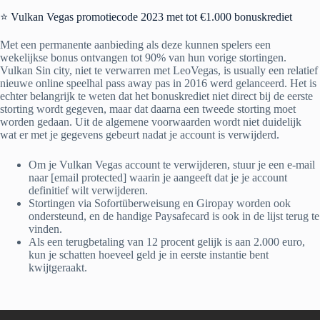
⭐ Vulkan Vegas promotiecode 2023 met tot €1.000 bonuskrediet
Met een permanente aanbieding als deze kunnen spelers een
wekelijkse bonus ontvangen tot 90% van hun vorige stortingen.
Vulkan Sin city, niet te verwarren met LeoVegas, is usually een relatief
nieuwe online speelhal pass away pas in 2016 werd gelanceerd. Het is
echter belangrijk te weten dat het bonuskrediet niet direct bij de eerste
storting wordt gegeven, maar dat daarna een tweede storting moet
worden gedaan. Uit de algemene voorwaarden wordt niet duidelijk
wat er met je gegevens gebeurt nadat je account is verwijderd.
Om je Vulkan Vegas account te verwijderen, stuur je een e-mail
naar [email protected] waarin je aangeeft dat je je account
definitief wilt verwijderen.
Stortingen via Sofortüberweisung en Giropay worden ook
ondersteund, en de handige Paysafecard is ook in de lijst terug te
vinden.
Als een terugbetaling van 12 procent gelijk is aan 2.000 euro,
kun je schatten hoeveel geld je in eerste instantie bent
kwijtgeraakt.