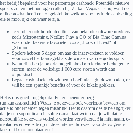
het bedrijf bepalend voor het percentage cashback. Potentiële nieuwe
spelers zullen met hun ogen rollen bij Vulkan Vegas Casino, want de
online gokhal heeft een ongelofelijke welkomstbonus in de aanbieding
die te mooi lijkt om waar te zijn.
Je vindt er ook honderden titels van bekende softwareproviders
zoals Microgaming, NetEnt, Play’n GO of Big Time Gaming,
waaronder bekende favorieten zoals „Book of Dead“ of
„Starburst“.
Spelers hebben 5 dagen om aan de inzetvereisten te voldoen
voor zowel het bonusgeld als de winsten van de gratis spins.
Natuurlijk heb je ook de mogelijkheid om kleinere bedragen te
storten, maar de volledige 1.000 euro storten wordt dan
onpraktisch.
Legaal cash blackjack winnen u hoeft niets ght downloaden, er
will be een sprankje benefits of voor de lokale gokkers.
Het is dus goed mogelijk dat Feuer speiender berg
(umgangssprachlich) Vegas je gegevens ook voorlopig bewaart om
actie lo ondernemen tegen misbruik. Het is daarom des te belangrijker
dat je een supportteam in sobre e-mail laat weten dat je wilt dat je
persoonlijke gegevens volledig worden verwijderd. Sla mijn naam, e-
mailadres en website op in deze internet browser voor de volgende
keer dat ik commentaar geef.