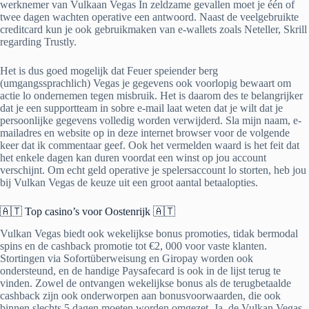
werknemer van Vulkaan Vegas In zeldzame gevallen moet je één of
twee dagen wachten operative een antwoord. Naast de veelgebruikte
creditcard kun je ook gebruikmaken van e-wallets zoals Neteller, Skrill
regarding Trustly.
Het is dus goed mogelijk dat Feuer speiender berg
(umgangssprachlich) Vegas je gegevens ook voorlopig bewaart om
actie lo ondernemen tegen misbruik. Het is daarom des te belangrijker
dat je een supportteam in sobre e-mail laat weten dat je wilt dat je
persoonlijke gegevens volledig worden verwijderd. Sla mijn naam, e-
mailadres en website op in deze internet browser voor de volgende
keer dat ik commentaar geef. Ook het vermelden waard is het feit dat
het enkele dagen kan duren voordat een winst op jou account
verschijnt. Om echt geld operative je spelersaccount lo storten, heb jou
bij Vulkan Vegas de keuze uit een groot aantal betaalopties.
🇦🇹 Top casino’s voor Oostenrijk 🇦🇹
Vulkan Vegas biedt ook wekelijkse bonus promoties, tidak bermodal
spins en de cashback promotie tot €2, 000 voor vaste klanten.
Stortingen via Sofortüberweisung en Giropay worden ook
ondersteund, en de handige Paysafecard is ook in de lijst terug te
vinden. Zowel de ontvangen wekelijkse bonus als de terugbetaalde
cashback zijn ook onderworpen aan bonusvoorwaarden, die ook
binnen slechts 5 dagen moeten worden omgezet. Ja, de Vulkan Vegas