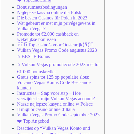
Bonusumsatzbedingungen
Najlepsze kasyna online dla Polski
Die besten Casinos für Polen in 2023
Wat gebeurt er met mijn privégegevens in
Vulkan Vegas?
Promotie tot €2.000 cashback en
wekelijkse bonussen
🇦🇹 Top casino’s voor Oostenrijk 🇦🇹
Vulkan Vegas Promo Code augustus 2023
⭐️ BESTE Bonus
⭐ Vulkan Vegas promotiecode 2023 met tot
€1.000 bonuskrediet
Gratis spins tot 125 op populaire slots:
Volcano Vegas Bonus Code Bestaande
klanten
Instructies – Stap voor stap – Hoe
verwijder ik mijn Vulkan Vegas account?
Nasze najlepsze kasyna online w Polsce
Il miglior casinò online d’Italia
Vulkan Vegas Promo Code september 2023
❤️ Top Angebot!
Reacties op “Vulkan Vegas Konto und