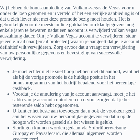
Wij hebben de bonusaanbieding van Vulkan -vegas.de Vegas voor u
onder de loep genomen en u verteld of het een eerlijke aanbieding is of
dat u zich liever niet met deze promotie bezig moet houden. Het is
gebruikelijk voor de meeste online gokhallen om klantgegevens nog
enkele jaren te bewaren nadat een account is verwijderd vulkan vegas
auszahlung dauer. Om je Vulkan Vegas account te verwijderen, stuur
je een e-mail naar [email protected] waarin je aangeeft dat je je account
definitief wilt verwijderen. Zorg ervoor dat u vraagt om verwijdering
van uw persoonlijke gegevens en bevestiging van succesvolle
verwijdering.
Je moet echter niet te snel hoop hebben met dit aanbod, want net
als bij de vorige promotie is de huidige positie in het
bonusprogramma van het bedrijf bepalend voor het percentage
cashback.
Voordat je de annulering van je account aanvraagt, moet je het
saldo van je account controleren en ervoor zorgen dat je het
resterende saldo hebt opgenomen.
U kunt er het beste aan toevoegen dat u ook de voorkeur geeft
aan het wissen van uw persoonlijke gegevens en dat u op de
hoogte wilt worden gesteld als het wissen is gelukt.
Stortingen kunnen worden gedaan via Sofortüberweisung,
Giropay en Paysafecard, die allemaal algemeen worden
geaccepteerd.