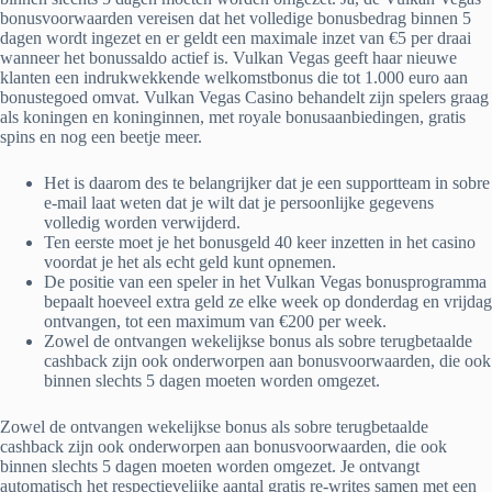
bonusvoorwaarden vereisen dat het volledige bonusbedrag binnen 5
dagen wordt ingezet en er geldt een maximale inzet van €5 per draai
wanneer het bonussaldo actief is. Vulkan Vegas geeft haar nieuwe
klanten een indrukwekkende welkomstbonus die tot 1.000 euro aan
bonustegoed omvat. Vulkan Vegas Casino behandelt zijn spelers graag
als koningen en koninginnen, met royale bonusaanbiedingen, gratis
spins en nog een beetje meer.
Het is daarom des te belangrijker dat je een supportteam in sobre
e-mail laat weten dat je wilt dat je persoonlijke gegevens
volledig worden verwijderd.
Ten eerste moet je het bonusgeld 40 keer inzetten in het casino
voordat je het als echt geld kunt opnemen.
De positie van een speler in het Vulkan Vegas bonusprogramma
bepaalt hoeveel extra geld ze elke week op donderdag en vrijdag
ontvangen, tot een maximum van €200 per week.
Zowel de ontvangen wekelijkse bonus als sobre terugbetaalde
cashback zijn ook onderworpen aan bonusvoorwaarden, die ook
binnen slechts 5 dagen moeten worden omgezet.
Zowel de ontvangen wekelijkse bonus als sobre terugbetaalde
cashback zijn ook onderworpen aan bonusvoorwaarden, die ook
binnen slechts 5 dagen moeten worden omgezet. Je ontvangt
automatisch het respectievelijke aantal gratis re-writes samen met een