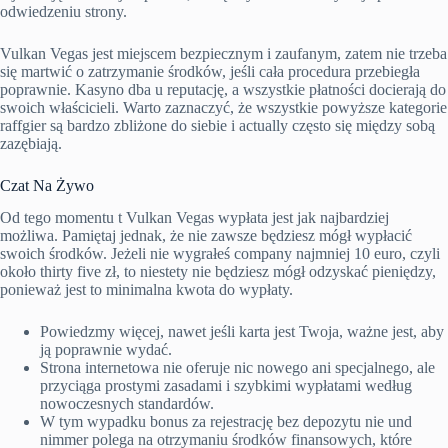
odwiedzeniu strony.
Vulkan Vegas jest miejscem bezpiecznym i zaufanym, zatem nie trzeba
się martwić o zatrzymanie środków, jeśli cała procedura przebiegła
poprawnie. Kasyno dba u reputację, a wszystkie płatności docierają do
swoich właścicieli. Warto zaznaczyć, że wszystkie powyższe kategorie
raffgier są bardzo zbliżone do siebie i actually często się między sobą
zazębiają.
Czat Na Żywo
Od tego momentu t Vulkan Vegas wypłata jest jak najbardziej
możliwa. Pamiętaj jednak, że nie zawsze będziesz mógł wypłacić
swoich środków. Jeżeli nie wygrałeś company najmniej 10 euro, czyli
około thirty five zł, to niestety nie będziesz mógł odzyskać pieniędzy,
ponieważ jest to minimalna kwota do wypłaty.
Powiedzmy więcej, nawet jeśli karta jest Twoja, ważne jest, aby
ją poprawnie wydać.
Strona internetowa nie oferuje nic nowego ani specjalnego, ale
przyciąga prostymi zasadami i szybkimi wypłatami według
nowoczesnych standardów.
W tym wypadku bonus za rejestrację bez depozytu nie und
nimmer polega na otrzymaniu środków finansowych, które