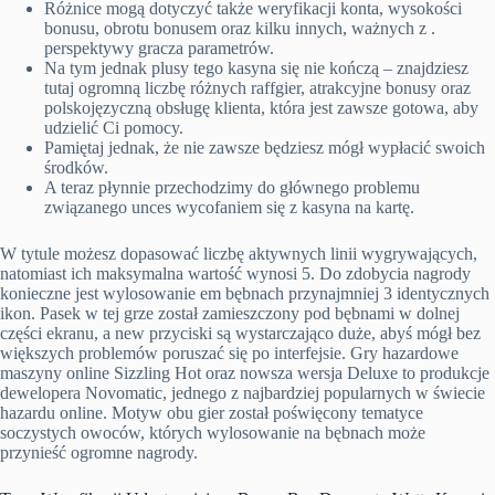
Różnice mogą dotyczyć także weryfikacji konta, wysokości
bonusu, obrotu bonusem oraz kilku innych, ważnych z .
perspektywy gracza parametrów.
Na tym jednak plusy tego kasyna się nie kończą – znajdziesz
tutaj ogromną liczbę różnych raffgier, atrakcyjne bonusy oraz
polskojęzyczną obsługę klienta, która jest zawsze gotowa, aby
udzielić Ci pomocy.
Pamiętaj jednak, że nie zawsze będziesz mógł wypłacić swoich
środków.
A teraz płynnie przechodzimy do głównego problemu
związanego unces wycofaniem się z kasyna na kartę.
W tytule możesz dopasować liczbę aktywnych linii wygrywających,
natomiast ich maksymalna wartość wynosi 5. Do zdobycia nagrody
konieczne jest wylosowanie em bębnach przynajmniej 3 identycznych
ikon. Pasek w tej grze został zamieszczony pod bębnami w dolnej
części ekranu, a new przyciski są wystarczająco duże, abyś mógł bez
większych problemów poruszać się po interfejsie. Gry hazardowe
maszyny online Sizzling Hot oraz nowsza wersja Deluxe to produkcje
dewelopera Novomatic, jednego z najbardziej popularnych w świecie
hazardu online. Motyw obu gier został poświęcony tematyce
soczystych owoców, których wylosowanie na bębnach może
przynieść ogromne nagrody.