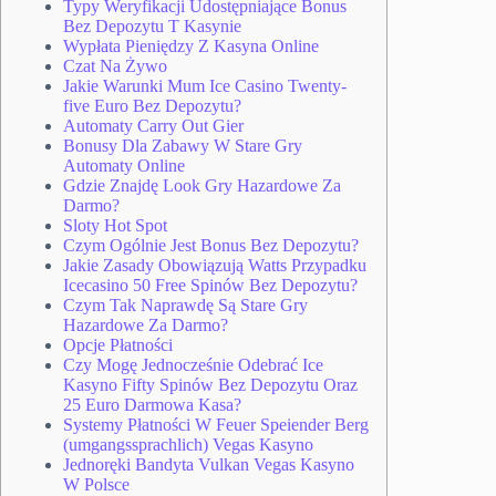
Typy Weryfikacji Udostępniające Bonus
Bez Depozytu T Kasynie
Wypłata Pieniędzy Z Kasyna Online
Czat Na Żywo
Jakie Warunki Mum Ice Casino Twenty-
five Euro Bez Depozytu?
Automaty Carry Out Gier
Bonusy Dla Zabawy W Stare Gry
Automaty Online
Gdzie Znajdę Look Gry Hazardowe Za
Darmo?
Sloty Hot Spot
Czym Ogólnie Jest Bonus Bez Depozytu?
Jakie Zasady Obowiązują Watts Przypadku
Icecasino 50 Free Spinów Bez Depozytu?
Czym Tak Naprawdę Są Stare Gry
Hazardowe Za Darmo?
Opcje Płatności
Czy Mogę Jednocześnie Odebrać Ice
Kasyno Fifty Spinów Bez Depozytu Oraz
25 Euro Darmowa Kasa?
Systemy Płatności W Feuer Speiender Berg
(umgangssprachlich) Vegas Kasyno
Jednoręki Bandyta Vulkan Vegas Kasyno
W Polsce