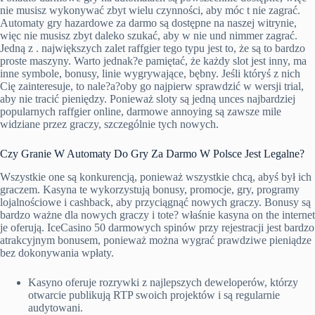
nie musisz wykonywać zbyt wielu czynności, aby móc t nie zagrać.
Automaty gry hazardowe za darmo są dostępne na naszej witrynie,
więc nie musisz zbyt daleko szukać, aby w nie und nimmer zagrać.
Jedną z . największych zalet raffgier tego typu jest to, że są to bardzo
proste maszyny. Warto jednak?e pamiętać, że każdy slot jest inny, ma
inne symbole, bonusy, linie wygrywające, bębny. Jeśli któryś z nich
Cię zainteresuje, to nale?a?oby go najpierw sprawdzić w wersji trial,
aby nie tracić pieniędzy. Ponieważ sloty są jedną unces najbardziej
popularnych raffgier online, darmowe annoying są zawsze mile
widziane przez graczy, szczególnie tych nowych.
Czy Granie W Automaty Do Gry Za Darmo W Polsce Jest Legalne?
Wszystkie one są konkurencją, ponieważ wszystkie chcą, abyś był ich
graczem. Kasyna te wykorzystują bonusy, promocje, gry, programy
lojalnościowe i cashback, aby przyciągnąć nowych graczy. Bonusy są
bardzo ważne dla nowych graczy i tote? właśnie kasyna on the internet
je oferują. IceCasino 50 darmowych spinów przy rejestracji jest bardzo
atrakcyjnym bonusem, ponieważ można wygrać prawdziwe pieniądze
bez dokonywania wpłaty.
Kasyno oferuje rozrywki z najlepszych deweloperów, którzy
otwarcie publikują RTP swoich projektów i są regularnie
audytowani.