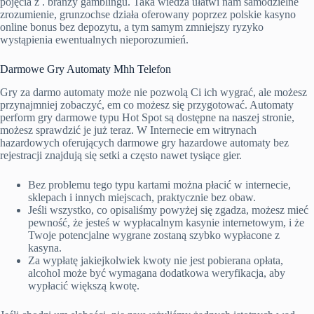
pojęcia z . branży gamblingu. Taka wiedza ułatwi nam samodzielne
zrozumienie, grunzochse działa oferowany poprzez polskie kasyno
online bonus bez depozytu, a tym samym zmniejszy ryzyko
wystąpienia ewentualnych nieporozumień.
Darmowe Gry Automaty Mhh Telefon
Gry za darmo automaty może nie pozwolą Ci ich wygrać, ale możesz
przynajmniej zobaczyć, em co możesz się przygotować. Automaty
perform gry darmowe typu Hot Spot są dostępne na naszej stronie,
możesz sprawdzić je już teraz. W Internecie em witrynach
hazardowych oferujących darmowe gry hazardowe automaty bez
rejestracji znajdują się setki a często nawet tysiące gier.
Bez problemu tego typu kartami można płacić w internecie,
sklepach i innych miejscach, praktycznie bez obaw.
Jeśli wszystko, co opisaliśmy powyżej się zgadza, możesz mieć
pewność, że jesteś w wypłacalnym kasynie internetowym, i że
Twoje potencjalne wygrane zostaną szybko wypłacone z
kasyna.
Za wypłatę jakiejkolwiek kwoty nie jest pobierana opłata,
alcohol może być wymagana dodatkowa weryfikacja, aby
wypłacić większą kwotę.