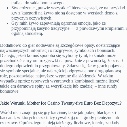
trafiają do salda bonusowego.
Stwierdzenie „prawie wszystkie” bierze się stąd, że na przykład
gry z kategorii na żywo nie są dostępne w wersjach demo z
przyczyn oczywistych.
Gry mhh żywo zapewniają ogromne emocje, jako że
przypominają kasyno tradycyjne — z prawdziwymi krupierami i
ogólną atmosferą.
Dodatkowo do gier dodawane są szczegółowe opisy, dostarczające
najważniejszych informacji o rozgrywce, symbolach i bonusach.
Dlatego, jeżeli komuś spodoba się wybrany tytuł, to śmiało może
przechodzić carry out rozgrywki na poważnie z pewnością, że został
do tego odpowiednio przygotowany. Zdarza się, że w grach pojawiają
się symbole specjalne, ale najczęściej odgrywają one drugoplanową
rolę, pozostawiając najwyższe wygrane dla siódemek. W takim
wypadku oprócz typowych wygranych z kombinacji można liczyć
także em darmowe spiny za weryfikację lub rzadziej – inne rundy
bonusowe.
Jakie Warunki Mother Ice Casino Twenty-five Euro Bez Depozytu?
Wśród nich znajdują się gry karciane, takie jak poker, blackjack i
baccarat, w których uczestnicy rywalizują o nagrody pieniężne lub
rzeczowe. Oprócz tego istnieją także gry liczbowe, loterie, zakłady