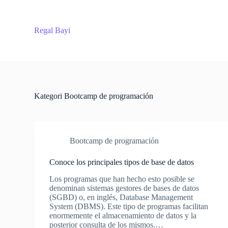
S
k
i
Regal Bayi
p
t
o
c
o
n
t
Kategori
Bootcamp de programación
e
n
t
Bootcamp de programación
Conoce los principales tipos de base de datos
Los programas que han hecho esto posible se
denominan sistemas gestores de bases de datos
(SGBD) o, en inglés, Database Management
System (DBMS). Este tipo de programas facilitan
enormemente el almacenamiento de datos y la
posterior consulta de los mismos.…