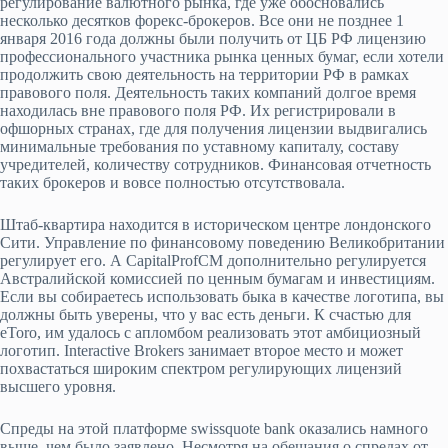
регулирование валютного рынка, где уже обосновались
несколько десятков форекс-брокеров. Все они не позднее 1
января 2016 года должны были получить от ЦБ РФ лицензию
профессионального участника рынка ценных бумаг, если хотели
продолжить свою деятельность на территории РФ в рамках
правового поля. Деятельность таких компаний долгое время
находилась вне правового поля РФ. Их регистрировали в
офшорных странах, где для получения лицензии выдвигались
минимальные требования по уставному капиталу, составу
учредителей, количеству сотрудников. Финансовая отчетность
таких брокеров и вовсе полностью отсутствовала.
Штаб-квартира находится в историческом центре лондонского
Сити. Управление по финансовому поведению Великобритании
регулирует его. А CapitalProfCM дополнительно регулируется
Австралийской комиссией по ценным бумагам и инвестициям.
Если вы собираетесь использовать быка в качестве логотипа, вы
должны быть уверены, что у вас есть деньги. К счастью для
eToro, им удалось с апломбом реализовать этот амбициозный
логотип. Interactive Brokers занимает второе место и может
похвастаться широким спектром регулирующих лицензий
высшего уровня.
Спреды на этой платформе swissquote bank оказались намного
выше, чем было заявлено. Несмотря на обещания о спредах от