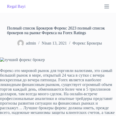
S
Regal Bayi
k
i
p
t
o
Полный cписок Брокеров Форекс 2023 полный список
c
брокеров на рынке Форекса на Forex Ratings
o
n
admin
Nisan 13, 2021
Форекс Брокеры
t
e
n
t
Форекс-это мировой рынок для торговли валютами, это самый
большой рынок в мире, открытый 24 часа в сутки с вечера
воскресенья до вечера пятницы. Forex является наиболее
ликвидным финансовым рынком, существует огромный объем
торгов каждый день, обмениваются более чем в 5 триллионов
долларов, там всегда много сделок. На онлайн-встрече
профессиональные аналитики и опытные трейдеры представят
прогнозы развития ситуации на финансовых рынках и
расскажут… Лучшие брокеры форекс должны иметь, прежде
всего, надежные механизмы защиты клиентских счетов, а также