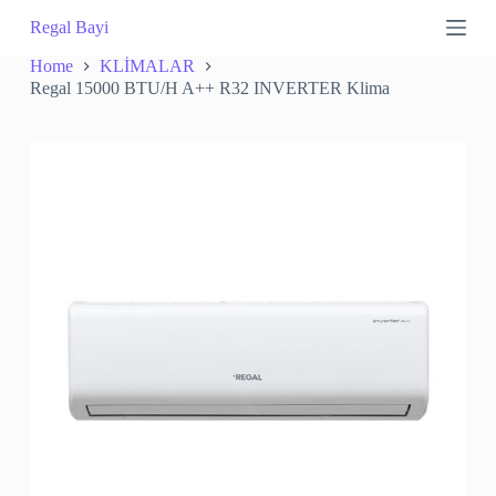
S
Regal Bayi
k
i
Home
KLİMALAR
p
Regal 15000 BTU/H A++ R32 INVERTER Klima
t
o
c
o
n
t
e
n
t