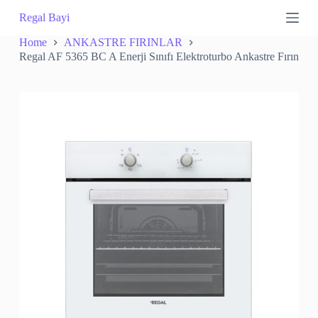
S
Regal Bayi
k
i
Home
ANKASTRE FIRINLAR
p
Regal AF 5365 BC A Enerji Sınıfı Elektroturbo Ankastre Fırın
t
o
c
o
n
t
e
n
t