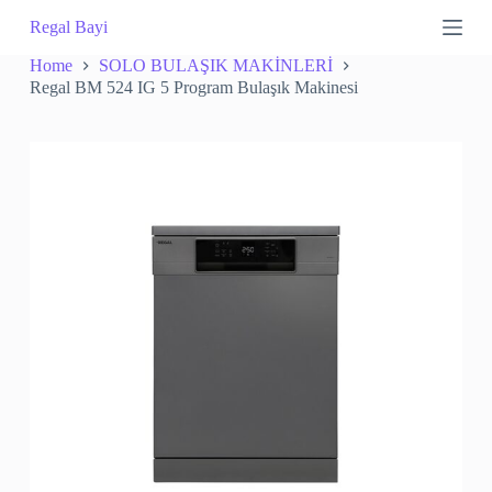
S
Regal Bayi
k
i
Home
SOLO BULAŞIK MAKİNLERİ
p
Regal BM 524 IG 5 Program Bulaşık Makinesi
t
o
c
o
n
t
e
n
t