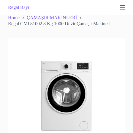
S
Regal Bayi
k
i
Home
ÇAMAŞIR MAKİNLERİ
p
Regal CMI 81002 8 Kg 1000 Devir Çamaşır Makinesi
t
o
c
o
n
t
e
n
t