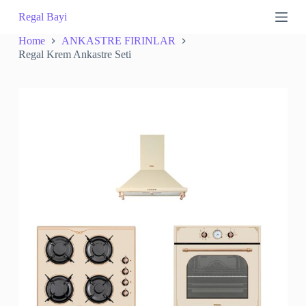
S
Regal Bayi
k
i
Home
ANKASTRE FIRINLAR
p
Regal Krem Ankastre Seti
t
o
c
o
n
t
e
n
t