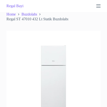
S
Regal Bayi
k
i
Home
Buzdolabı
p
Regal ST 47010 432 Lt Statik Buzdolabı
t
o
c
o
n
t
e
n
t