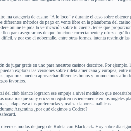
re ma categoría de casino “A lo loco” y durante el caso sobre obtener 
s diferentes métodos de pago en vente libre en la plataforma del casino
re online te pida la verificación sobre tu cuenta, tenés que proporcion
ífico para asegurarnos de que funcione correctamente y ofrezca gráfico
difícil, y por eso el gobernalle, entre otras formas, intenta restringir 
ón de jugar gratis en uno para nuestros casinos descritos. Por ejemplo, l
uedan explorar las versiones sobre ruleta americana y europea, entre 
. Los jugadores pueden aprovechar diferentes bonos y promociones afin 
egos favoritos.
tal del club blanco lograron ese empuje a nivel mediático que necesitab
s usuarios que sony ericsson registren recientemente en los angeles pl
s, adaptarse a tus preferencias y realizar labores analíticas.
e durante Argentina ¿por qué elegimos a Codere?.
safecard.
 diversos modos de juego de Ruleta con Blackjack. Hoy sobre día siguen