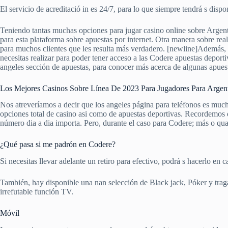
El servicio de acreditació in es 24/7, para lo que siempre tendrá s disp
Teniendo tantas muchas opciones para jugar casino online sobre Argent
para esta plataforma sobre apuestas por internet. Otra manera sobre rea
para muchos clientes que les resulta más verdadero. [newline]Además, 
necesitas realizar para poder tener acceso a las Codere apuestas depor
angeles sección de apuestas, para conocer más acerca de algunas apues
Los Mejores Casinos Sobre Línea De 2023 Para Jugadores Para Argen
Nos atreveríamos a decir que los angeles página para teléfonos es muc
opciones total de casino asi como de apuestas deportivas. Recordemos qu
número dia a dia importa. Pero, durante el caso para Codere; más o qua
¿Qué pasa si me padrón en Codere?
Si necesitas llevar adelante un retiro para efectivo, podrá s hacerlo en
También, hay disponible una nan selección de Black jack, Póker y traga
irrefutable función TV.
Móvil