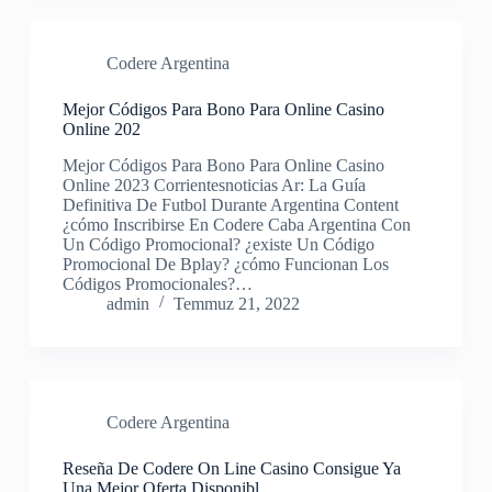
Codere Argentina
Mejor Códigos Para Bono Para Online Casino
Online 202
Mejor Códigos Para Bono Para Online Casino
Online 2023 Corrientesnoticias Ar: La Guía
Definitiva De Futbol Durante Argentina Content
¿cómo Inscribirse En Codere Caba Argentina Con
Un Código Promocional? ¿existe Un Código
Promocional De Bplay? ¿cómo Funcionan Los
Códigos Promocionales?…
admin
Temmuz 21, 2022
Codere Argentina
Reseña De Codere On Line Casino Consigue Ya
Una Mejor Oferta Disponibl