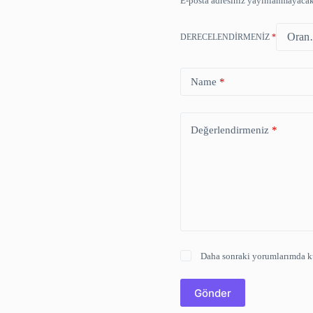
E-posta adresiniz yayınlanmayacak
DERECELENDIRMENIZ
*
Name
*
Değerlendirmeniz
*
Daha sonraki yorumlarımda kul
Gönder