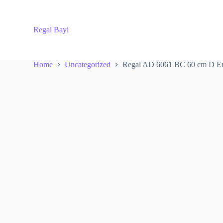
S
k
i
Regal Bayi
p
t
o
c
Home
Uncategorized
Regal AD 6061 BC 60 cm D Ene
o
n
t
e
n
t