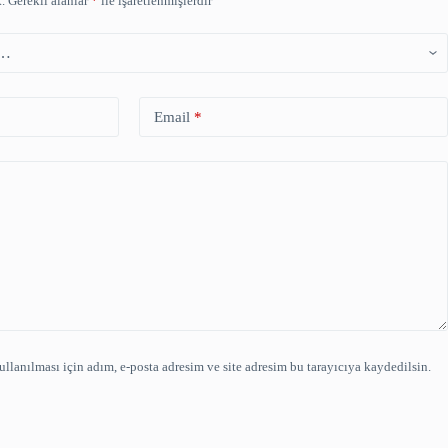
.
Gerekli alanlar
*
ile işaretlenmişlerdir
Email
*
lanılması için adım, e-posta adresim ve site adresim bu tarayıcıya kaydedilsin.