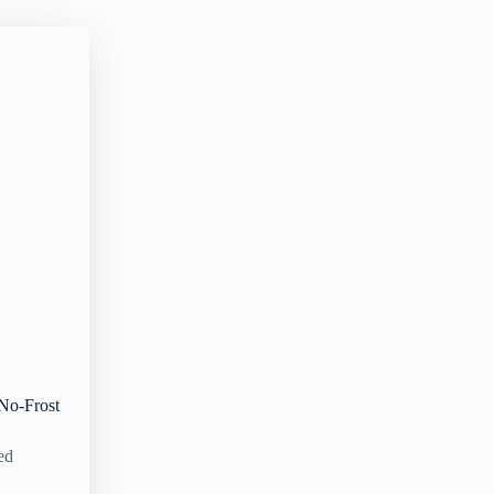
No-Frost
ed