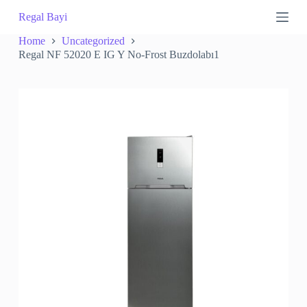
S
Regal Bayi
k
i
Home
Uncategorized
p
Regal NF 52020 E IG Y No-Frost Buzdolabı1
t
o
c
o
n
t
e
n
t