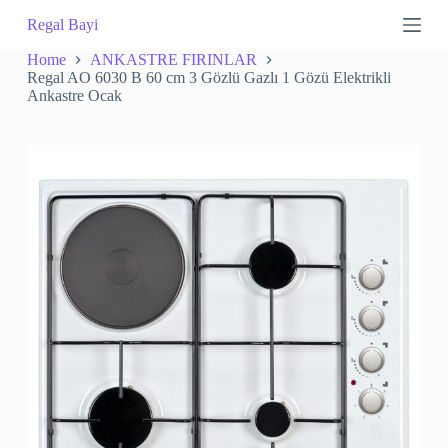
S
Regal Bayi
k
i
Home
ANKASTRE FIRINLAR
p
Regal AO 6030 B 60 cm 3 Gözlü Gazlı 1 Gözü Elektrikli
t
Ankastre Ocak
o
c
o
n
t
e
n
t