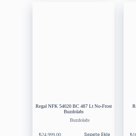
Regal NFK 54020 BC 487 Lt No-Frost
R
Buzdolabı
Buzdolabı
Sepete Ekle
₺
24.999,00
₺
1