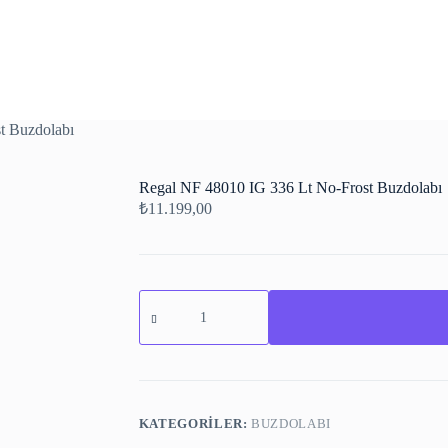
t Buzdolabı
Regal NF 48010 IG 336 Lt No-Frost Buzdolabı
₺
11.199,00
Regal
NF
48010
IG
336
Lt
No-
Frost
KATEGORILER:
BUZDOLABI
Buzdolabı