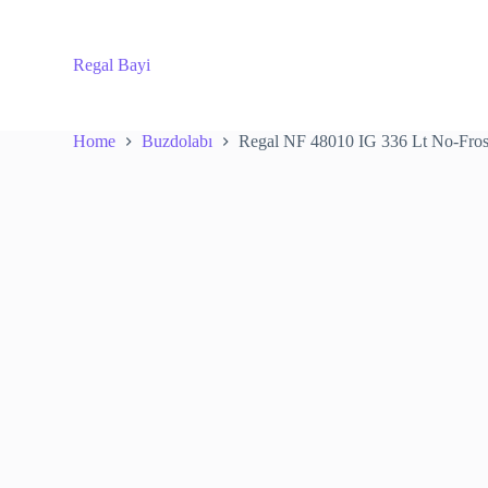
S
k
i
Regal Bayi
p
t
o
c
Home
Buzdolabı
Regal NF 48010 IG 336 Lt No-Fros
o
n
t
e
n
t